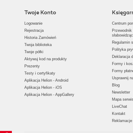
Twoje Konto
Księgar
Logowanie
Centrum po
Rejestracja
Przewodnik 
słabowidząc
Historia Zamówień
Regulamin s
Twoja biblioteka
Polityka pr
Twoje półki
Deklaracja 
Aktywuj kod na produkty
Formy i kos
Prezenty
Formy płatn
Testy i certyfikaty
Usprawnij 
Aplikacja Helion - Android
Blog
Aplikacja Helion - iOS
Newsletter
Aplikacja Helion - AppGallery
Mapa serwi
LiveChat
Kontakt
Reklamacje 