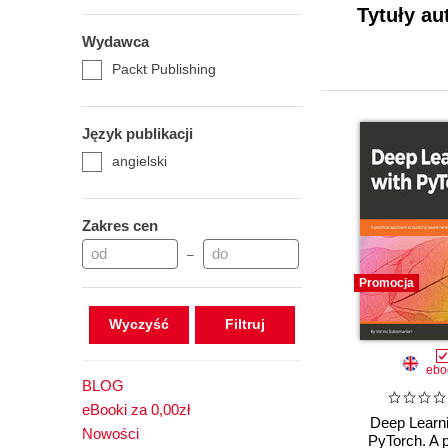
Tytuły au
Wydawca
Packt Publishing
Język publikacji
angielski
Zakres cen
–
Promocja
Wyczyść
ebo
BLOG
eBooki za 0,00zł
Deep Learni
Nowości
PyTorch. A p