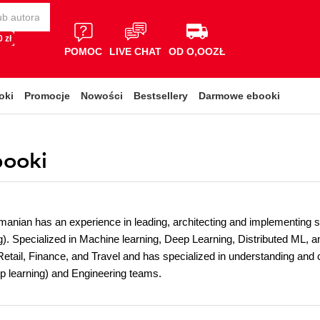
 zł
POMOC
LIVE CHAT
OD O,OOZŁ
oki
Promocje
Nowości
Bestsellery
Darmowe ebooki
booki
anian has an experience in leading, architecting and implementing se
). Specialized in Machine learning, Deep Learning, Distributed ML, an
Retail, Finance, and Travel and has specialized in understanding and
p learning) and Engineering teams.