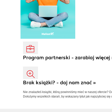
Program partnerski - zarabiaj więcej 
Brak książki? - daj nam znać »
Nie znalazłeś książki, którą powinniśmy mieć w naszej ofercie? 
Dołożymy wszelkich starań, by wskazany tytuł jak najszybciej się 