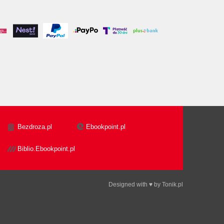
Bezdroza.pl
Ebookpoint.pl
Biblio.Ebookpoint.pl
Designed with ♥ by
Tonik.pl