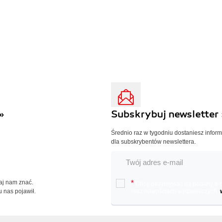
»
Subskrybuj newsletter 
Średnio raz w tygodniu dostaniesz infor
dla subskrybentów newslettera.
Daj nam znać.
*
Chcę otrzymywać na podany e-ma
u nas pojawił.
oraz nowościach wydawniczych.