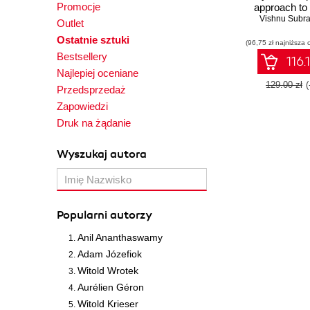
Promocje
approach to 
neural netwo
Vishnu Subr
Outlet
using Py
Ostatnie sztuki
(96,75 zł najniższa 
Bestsellery
116.
Najlepiej oceniane
129.00 zł
Przedsprzedaż
Zapowiedzi
Druk na żądanie
Wyszukaj autora
Popularni autorzy
Anil Ananthaswamy
Adam Józefiok
Witold Wrotek
Aurélien Géron
Witold Krieser