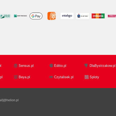
l
Sensus.pl
Editio.pl
DlaBystrzakow.pl
pl
Beya.pl
Czytalisek.pl
Sploty
il]@helion.pl