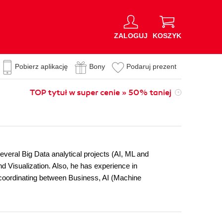
ZALOGUJ
KOSZYK
Pobierz aplikację
Bony
Podaruj prezent
TOP tytuł w super cenie » 50% taniej
veral Big Data analytical projects (AI, ML and
d Visualization. Also, he has experience in
 coordinating between Business, AI (Machine