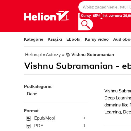
Kursy -65%
Inż. zwrotna 39,90
Kategorie
Książki
Ebooki
Kursy video
Audiobo
Helion.pl
» Autorzy
» 📚
Vishnu Subramanian
Vishnu Subramanian - e
Podkategorie:
Vishnu Subram
Dane
Deep Learning
domains like 
Format
Learning, Dee
Epub/Mobi
1
PDF
1