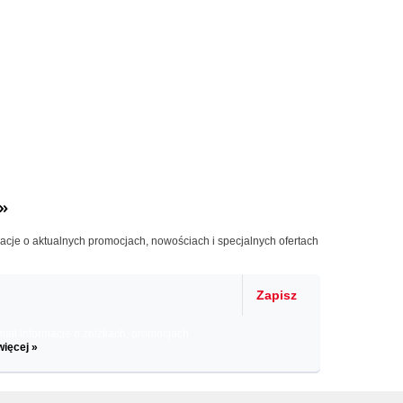
»
macje o aktualnych promocjach, nowościach i specjalnych ofertach
Zapisz
il informacje o zniżkach, promocjach
więcej »