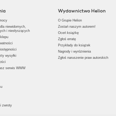
nia
Wydawnictwo Helion
mocy
O Grupie Helion
dla niewidomych,
Zostań naszym autorem!
ych i niesłyszących
Oceń książkę
klepu
Zgłoś erratę
ywatności
Przykłady do książek
dostępności
Nagrody i wyróżnienia
zty wysyłki
Zgłoś naruszenie praw autorskich
ości
nasz serwis WWW
su
i zwroty