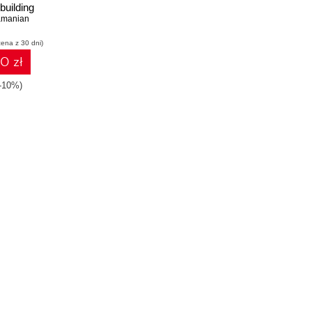
building
rk models
amanian
Torch
cena z 30 dni)
10 zł
(-10%)