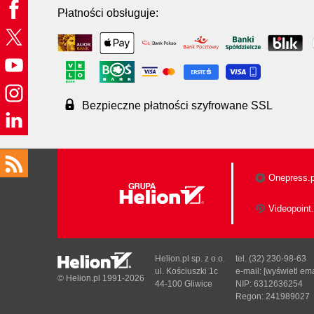
Płatności obsługuje:
Bezpieczne płatności szyfrowane SSL
Onepress.p
Videopoint.
Helion.pl sp. z o.o.
tel. (32) 230-98-63
ul. Kościuszki 1c
e-mail:
[wyświetl ema
© Helion.pl 1991-2026
44-100 Gliwice
NIP: 6312636254
Regon: 241989027