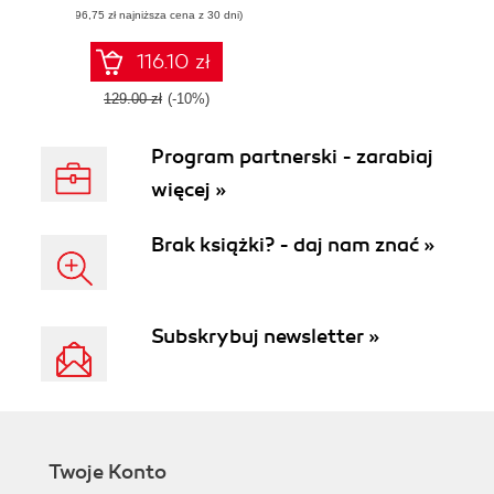
(96,75 zł najniższa cena z 30 dni)
using PyTorch
116.10 zł
129.00 zł
(-10%)
Program partnerski - zarabiaj
więcej »
Brak książki? - daj nam znać »
Subskrybuj newsletter »
Twoje Konto