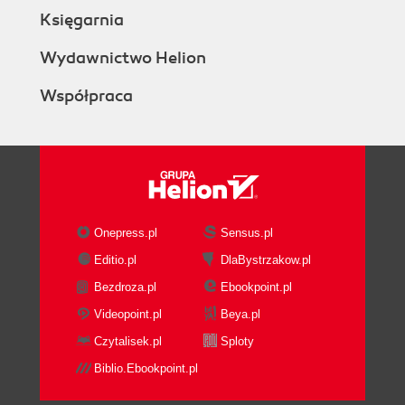
Księgarnia
Wydawnictwo Helion
Współpraca
Onepress.pl
Sensus.pl
Editio.pl
DlaBystrzakow.pl
Bezdroza.pl
Ebookpoint.pl
Videopoint.pl
Beya.pl
Czytalisek.pl
Sploty
Biblio.Ebookpoint.pl