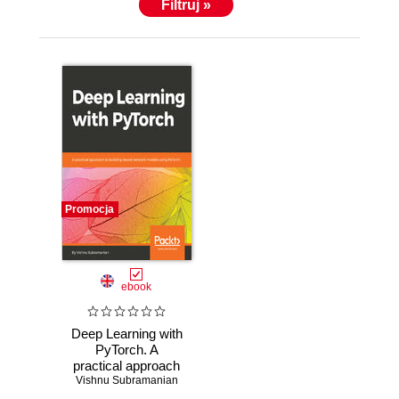
Filtruj »
Promocja
ebook
Deep Learning with
PyTorch. A
practical approach
Vishnu Subramanian
to building neural
network models