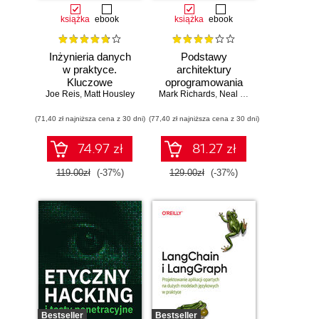
książka
ebook
książka
ebook
Inżynieria danych
Podstawy
w praktyce.
architektury
Kluczowe
oprogramowania
Joe Reis
koncepcje i
,
Matt Housley
Mark Richards
dla inżynierów.
,
Neal Ford
najlepsze
Wydanie II
(71,40 zł najniższa cena z 30 dni)
technologie
(77,40 zł najniższa cena z 30 dni)
74.97 zł
81.27 zł
119.00zł
(-37%)
129.00zł
(-37%)
Bestseller
Bestseller