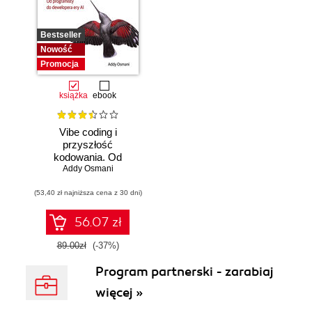
Bestseller
Nowość
Promocja
książka
ebook
Vibe coding i
przyszłość
kodowania. Od
programisty do
Addy Osmani
dewelopera ery AI
(53,40 zł najniższa cena z 30 dni)
56.07 zł
89.00zł
(-37%)
Program partnerski - zarabiaj
więcej »