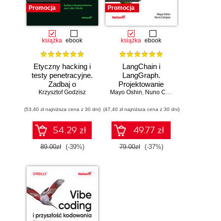
Promocja
Promocja
książka
ebook
książka
ebook
Etyczny hacking i
LangChain i
testy penetracyjne.
LangGraph.
Zadbaj o
Projektowanie
bezpieczeństwo
Krzysztof Godzisz
Mayo Oshin
aplikacji opartych
,
Nuno Campos
sieci LAN i WLAN
na dużych
(53,40 zł najniższa cena z 30 dni)
(47,40 zł najniższa cena z 30 dni)
modelach
językowych w
praktyce
54.29 zł
49.77 zł
89.00zł
(-39%)
79.00zł
(-37%)