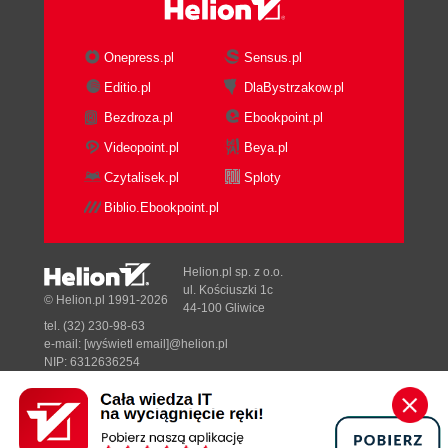
Onepress.pl
Sensus.pl
Editio.pl
DlaBystrzakow.pl
Bezdroza.pl
Ebookpoint.pl
Videopoint.pl
Beya.pl
Czytalisek.pl
Sploty
Biblio.Ebookpoint.pl
Helion.pl sp. z o.o.
ul. Kościuszki 1c
© Helion.pl 1991-2026
44-100 Gliwice
tel. (32) 230-98-63
e-mail:
[wyświetl email]@helion.pl
NIP: 6312636254
Regon: 241989027
Designed with ♥ by
Tonik.pl