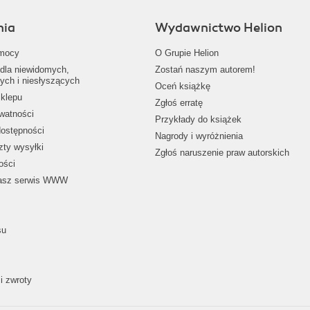
nia
Wydawnictwo Helion
mocy
O Grupie Helion
dla niewidomych,
Zostań naszym autorem!
ych i niesłyszących
Oceń książkę
klepu
Zgłoś erratę
ywatności
Przykłady do książek
dostępności
Nagrody i wyróżnienia
zty wysyłki
Zgłoś naruszenie praw autorskich
ości
nasz serwis WWW
su
i zwroty