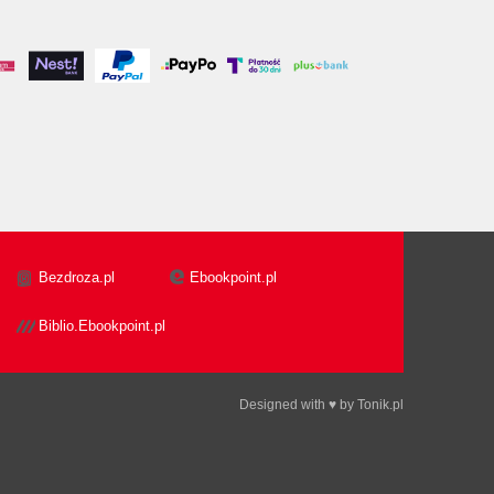
Bezdroza.pl
Ebookpoint.pl
Biblio.Ebookpoint.pl
Designed with ♥ by
Tonik.pl