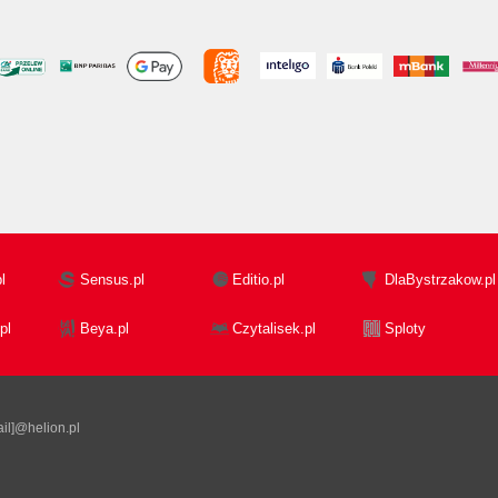
l
Sensus.pl
Editio.pl
DlaBystrzakow.pl
pl
Beya.pl
Czytalisek.pl
Sploty
il]@helion.pl