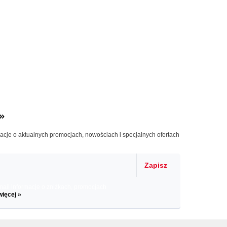
»
macje o aktualnych promocjach, nowościach i specjalnych ofertach
Zapisz
il informacje o zniżkach, promocjach
więcej »