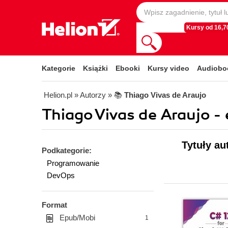
Kursy od 16,70
Kategorie
Książki
Ebooki
Kursy video
Audiobo
Helion.pl
» Autorzy
» 📚
Thiago Vivas de Araujo
Thiago Vivas de Araujo -
Tytuły au
Podkategorie:
Programowanie
DevOps
Format
Epub/Mobi
1