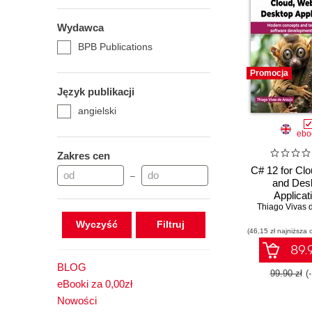
Wydawca
BPB Publications
Promocja
Język publikacji
angielski
ebo
Zakres cen
C# 12 for Cl
–
and Des
Applicat
Thiago Vivas 
Wyczyść
(46,15 zł najniższa 
89.9
BLOG
99.90 zł
(
eBooki za 0,00zł
Nowości