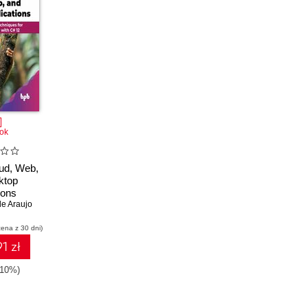
ok
oud, Web,
ktop
ions
de Araujo
cena z 30 dni)
1 zł
-10%)