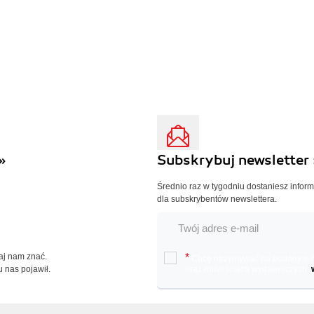
»
Subskrybuj newsletter 
Średnio raz w tygodniu dostaniesz infor
dla subskrybentów newslettera.
Daj nam znać.
*
Chcę otrzymywać na podany e-ma
u nas pojawił.
oraz nowościach wydawniczych.