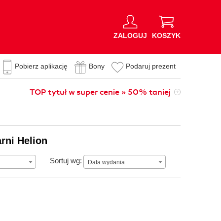
ZALOGUJ
KOSZYK
Pobierz aplikację
Bony
Podaruj prezent
TOP tytuł w super cenie » 50% taniej
rni Helion
Data wydania
Sortuj wg:
Data wydania