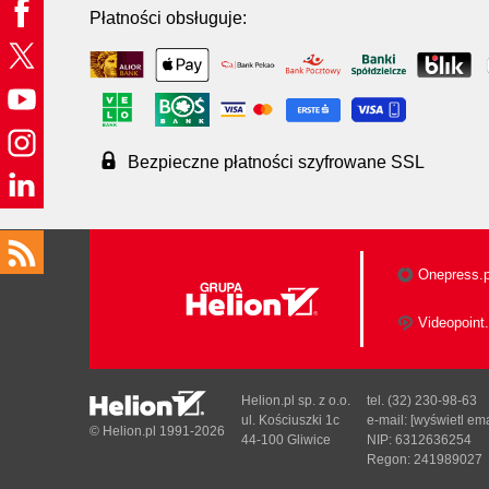
Płatności obsługuje:
Bezpieczne płatności szyfrowane SSL
Onepress.p
Videopoint.
Helion.pl sp. z o.o.
tel. (32) 230-98-63
ul. Kościuszki 1c
e-mail:
[wyświetl ema
© Helion.pl 1991-2026
44-100 Gliwice
NIP: 6312636254
Regon: 241989027