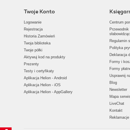
Twoje Konto
Księgar
Logowanie
Centrum po
Rejestracja
Przewodnik 
słabowidząc
Historia Zamówień
Regulamin s
Twoja biblioteka
Polityka pr
Twoje półki
Deklaracja 
Aktywuj kod na produkty
Formy i kos
Prezenty
Formy płatn
Testy i certyfikaty
Usprawnij 
Aplikacja Helion - Android
Blog
Aplikacja Helion - iOS
Newsletter
Aplikacja Helion - AppGallery
Mapa serwi
LiveChat
Kontakt
Reklamacje 