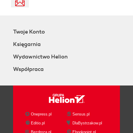
Twoje Konto
Księgarnia
Wydawnictwo Helion
Współpraca
Onepress.pl
Sensus.pl
Editio.pl
DlaBystrzakow.pl
Bezdroza.pl
Ebookpoint.pl