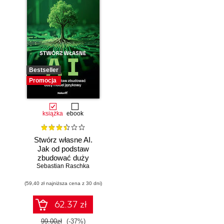
Bestseller
Promocja
książka
ebook
Stwórz własne AI.
Jak od podstaw
zbudować duży
model językowy
Sebastian Raschka
(59,40 zł najniższa cena z 30 dni)
62.37 zł
99.00zł
(-37%)