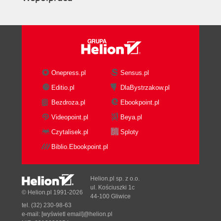
Onepress.pl
Sensus.pl
Editio.pl
DlaBystrzakow.pl
Bezdroza.pl
Ebookpoint.pl
Videopoint.pl
Beya.pl
Czytalisek.pl
Sploty
Biblio.Ebookpoint.pl
Helion.pl sp. z o.o.
ul. Kościuszki 1c
© Helion.pl 1991-2026
44-100 Gliwice
tel. (32) 230-98-63
e-mail:
[wyświetl email]@helion.pl