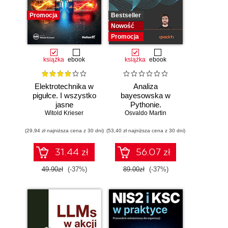
Promocja
Bestseller
Nowość
Promocja
książka
ebook
książka
ebook
Elektrotechnika w
Analiza
pigułce. I wszystko
bayesowska w
jasne
Pythonie.
Witold Krieser
Osvaldo Martin
Praktyczny
przewodnik po
(29,94 zł najniższa cena z 30 dni)
(53,40 zł najniższa cena z 30 dni)
modelowaniu
probabilistycznym.
Wydanie III
31.44 zł
56.07 zł
49.90zł
(-37%)
89.00zł
(-37%)