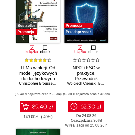
Bestseller
Promocja
Promocja
Przedsprzedaż
książka
ebook
książka
ebook
LLMs w akcji. Od
NIS2 i KSC w
modeli językowych
praktyce.
do dochodowych
Przewodnik
produktów
Christopher Brousseau
,
Matt Sharp
Wojciech Ciemski
wdrożeniowy dla
,
Bartłomiej Wieczorek
organizacji
(89,40 zł najniższa cena z 30 dni)
(62,30 zł najniższa cena z 30 dni)
89.40 zł
62.30 zł
Do 24.08.26
149.00zł
(-40%)
Oszczędzasz 30%!
W realizacji od 25.08.26 r.