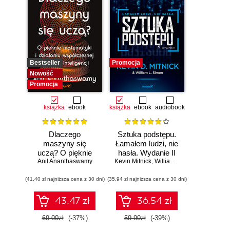
Bestseller
Promocja
Nowość
Promocja
książka
ebook
książka
ebook
audiobook
Dlaczego
Sztuka podstępu.
maszyny się
Łamałem ludzi, nie
uczą? O pięknie
hasła. Wydanie II
Anil Ananthaswamy
matematyki i
Kevin Mitnick
,
William L. Simon
działaniu
(41,40 zł najniższa cena z 30 dni)
współczesnej
(35,94 zł najniższa cena z 30 dni)
sztucznej
inteligencji
43.47 zł
36.54 zł
69.00zł
(-37%)
59.90zł
(-39%)