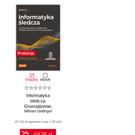
Promocja
książka
ebook
Informatyka
śledcza.
Gromadzenie,
William Oettinger
analiza i
zabezpieczanie
(47,40 zł najniższa cena z 30 dni)
dowodów
elektronicznych dla
początkujących.
48.18 zł