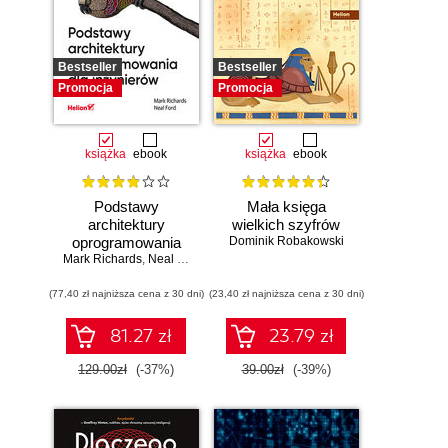
Bestseller
Bestseller
Promocja
Promocja
książka
ebook
książka
ebook
Podstawy
Mała księga
architektury
wielkich szyfrów
oprogramowania
Dominik Robakowski
Mark Richards
dla inżynierów.
,
Neal Ford
Wydanie II
(77,40 zł najniższa cena z 30 dni)
(23,40 zł najniższa cena z 30 dni)
81.27 zł
23.79 zł
129.00zł
(-37%)
39.00zł
(-39%)