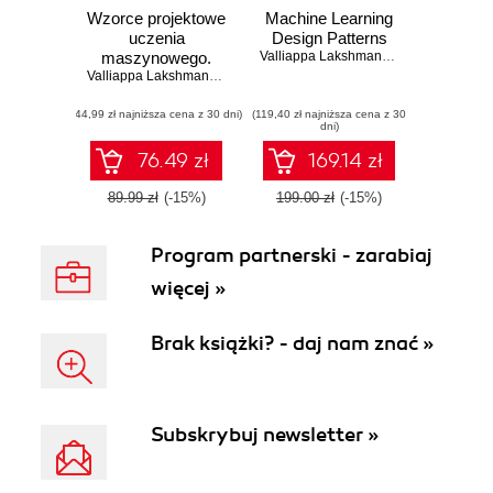
Wzorce projektowe
Machine Learning
uczenia
Design Patterns
maszynowego.
Valliappa Lakshmanan
,
Sara Robinso
Rozwiązania
Valliappa Lakshmanan
,
Sara Robinson
,
Michael Munn
typowych
(44,99 zł najniższa cena z 30 dni)
problemów
(119,40 zł najniższa cena z 30
dni)
dotyczących
przygotowania
76.49 zł
169.14 zł
danych,
konstruowania
89.99 zł
(-15%)
199.00 zł
(-15%)
modeli i MLOps
Program partnerski - zarabiaj
więcej »
Brak książki? - daj nam znać »
Subskrybuj newsletter »