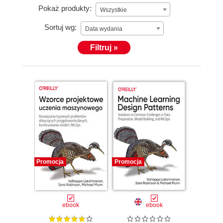
Pokaż produkty:
Wszystkie
Sortuj wg:
Data wydania
Filtruj »
Promocja
Promocja
ebook
ebook