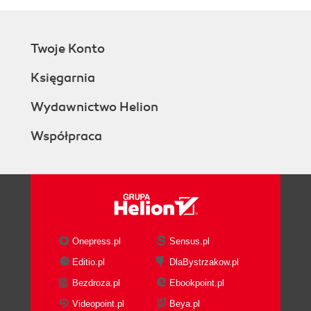
Twoje Konto
Księgarnia
Wydawnictwo Helion
Współpraca
Onepress.pl
Sensus.pl
Editio.pl
DlaBystrzakow.pl
Bezdroza.pl
Ebookpoint.pl
Videopoint.pl
Beya.pl