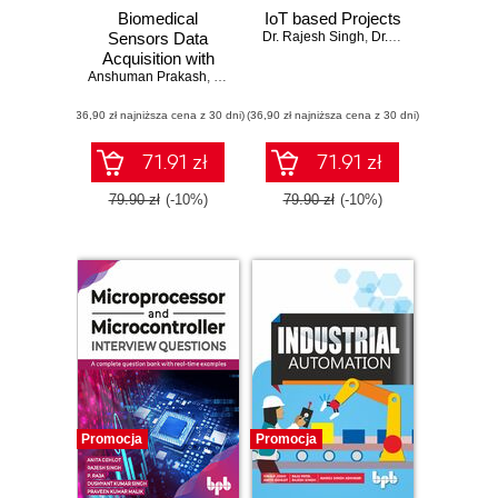
Biomedical
IoT based Projects
Sensors Data
Dr. Rajesh Singh
,
Dr. Anita Gehlot
,
Dr. 
Acquisition with
Anshuman Prakash
LabVIEW
,
Dr. Lovi Raj Gupta
,
Dr. Rajesh Singh
,
Dr. Anita 
(36,90 zł najniższa cena z 30 dni)
(36,90 zł najniższa cena z 30 dni)
71.91 zł
71.91 zł
79.90 zł
(-10%)
79.90 zł
(-10%)
Promocja
Promocja