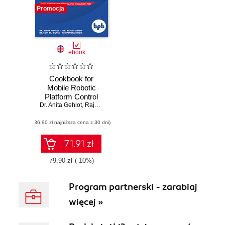
Promocja
ebook
Cookbook for
Mobile Robotic
Platform Control
Dr. Anita Gehlot
,
Rajesh Singh
,
Lovi Raj Gupta
,
Bhupendra Singh
(36,90 zł najniższa cena z 30 dni)
71.91 zł
79.90 zł
(-10%)
Program partnerski - zarabiaj
więcej »