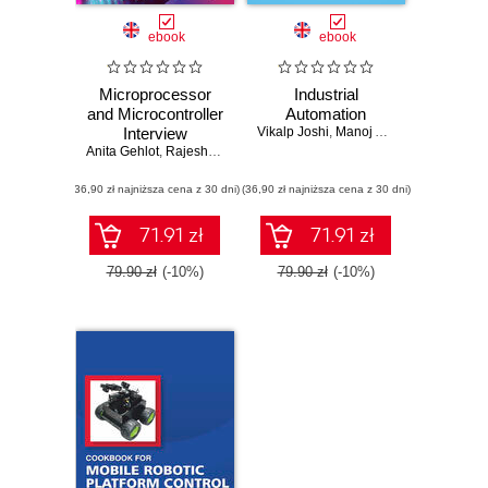
ebook
ebook
Microprocessor
Industrial
and Microcontroller
Automation
Interview
Vikalp Joshi
,
Manoj Adhikari
,
Raju Man
Anita Gehlot
Questions
,
Rajesh Singh
,
P. Raja
,
Dushyant Kumar Singh
,
Pravee
(36,90 zł najniższa cena z 30 dni)
(36,90 zł najniższa cena z 30 dni)
71.91 zł
71.91 zł
79.90 zł
(-10%)
79.90 zł
(-10%)