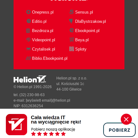
Onepress.pl
Sensus.pl
Editio.pl
DlaBystrzakow.pl
Bezdroza.pl
Ebookpoint.pl
Videopoint.pl
Beya.pl
Czytalisek.pl
Sploty
Biblio.Ebookpoint.pl
Helion.pl sp. z o.o.
ul. Kościuszki 1c
© Helion.pl 1991-2026
44-100 Gliwice
tel. (32) 230-98-63
e-mail:
[wyświetl email]@helion.pl
NIP: 6312636254
Regon: 241989027
Designed with ♥ by
Tonik.pl
Pełna wersja strony »