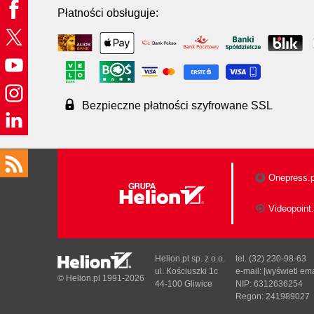
Płatności obsługuje:
Bezpieczne płatności szyfrowane SSL
Onepress.p
Videopoint.
Helion.pl sp. z o.o.
tel. (32) 230-98-63
ul. Kościuszki 1c
e-mail:
[wyświetl ema
© Helion.pl 1991-2026
44-100 Gliwice
NIP: 6312636254
Regon: 241989027