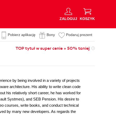
ZALOGUJ
KOSZYK
Pobierz aplikację
Bony
Podaruj prezent
TOP tytuł w super cenie » 50% taniej
ience by being involved in a variety of projects
ware architecture. His ability to write clean code
t his relatively short career, he has worked for
sault Systmes), and SEB Pension. His desire to
deo courses, write books, and conduct technical
eived by many new developers. As regards the