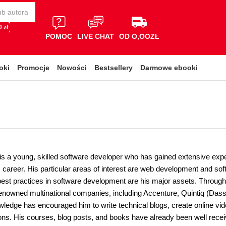
 zł
POMOC
LIVE CHAT
OD O,OOZŁ
oki
Promocje
Nowości
Bestsellery
Darmowe ebooki
is a young, skilled software developer who has gained extensive exper
 career. His particular areas of interest are web development and soft
est practices in software development are his major assets. Throughou
enowned multinational companies, including Accenture, Quintiq (Das
wledge has encouraged him to write technical blogs, create online vi
ions. His courses, blog posts, and books have already been well rec