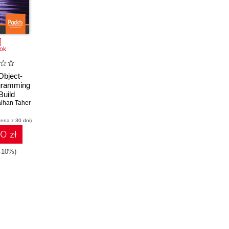
ok
bject-
gramming
Build
 software
ihan Taher
le code
cena z 30 dni)
C#
10 zł
(-10%)