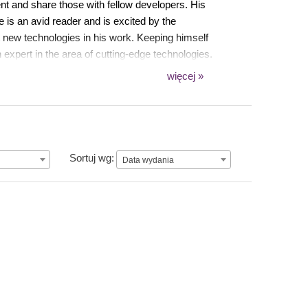
ent and share those with fellow developers. His
e is an avid reader and is excited by the
 new technologies in his work. Keeping himself
expert in the area of cutting-edge technologies.
więcej »
n
Data wydania
Sortuj wg:
Data wydania