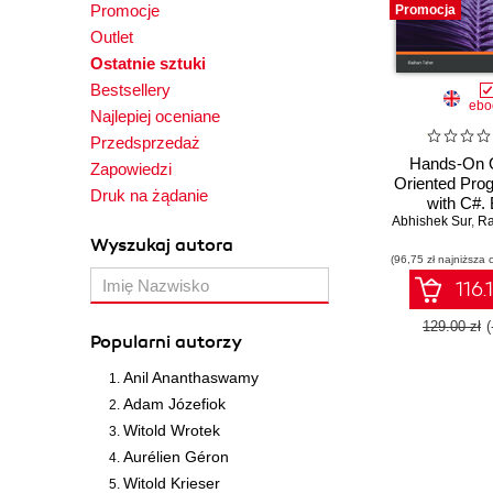
Promocje
Promocja
Outlet
Ostatnie sztuki
Bestsellery
ebo
Najlepiej oceniane
Przedsprzedaż
Hands-On O
Zapowiedzi
Oriented Pro
Druk na żądanie
with C#. 
Abhishek Sur
maintainable
,
Ra
with reusab
Wyszukaj autora
(96,75 zł najniższa 
using 
116.
129.00 zł
Popularni autorzy
Anil Ananthaswamy
Adam Józefiok
Witold Wrotek
Aurélien Géron
Witold Krieser