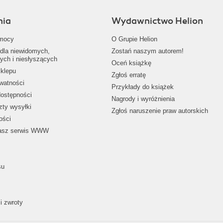
nia
Wydawnictwo Helion
mocy
O Grupie Helion
dla niewidomych,
Zostań naszym autorem!
ych i niesłyszących
Oceń książkę
klepu
Zgłoś erratę
ywatności
Przykłady do książek
dostępności
Nagrody i wyróżnienia
zty wysyłki
Zgłoś naruszenie praw autorskich
ości
nasz serwis WWW
su
i zwroty