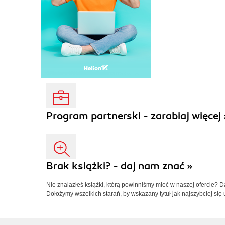
Program partnerski - zarabiaj więcej 
Brak książki? - daj nam znać »
Nie znalazłeś książki, którą powinniśmy mieć w naszej ofercie? 
Dołożymy wszelkich starań, by wskazany tytuł jak najszybciej się 