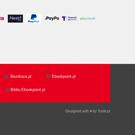
Bezdroza.pl
Ebookpoint.pl
Biblio.Ebookpoint.pl
Designed with ♥ by
Tonik.pl