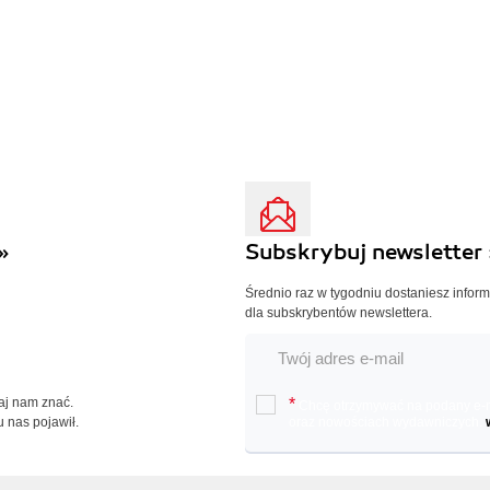
»
Subskrybuj newsletter 
Średnio raz w tygodniu dostaniesz infor
dla subskrybentów newslettera.
Daj nam znać.
*
Chcę otrzymywać na podany e-ma
u nas pojawił.
oraz nowościach wydawniczych.