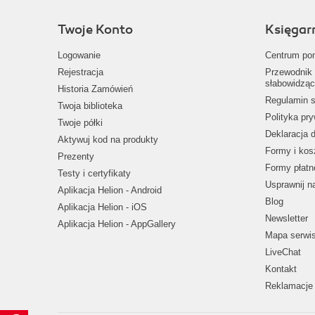
Twoje Konto
Księgar
Logowanie
Centrum po
Rejestracja
Przewodnik 
słabowidząc
Historia Zamówień
Regulamin s
Twoja biblioteka
Polityka pr
Twoje półki
Deklaracja 
Aktywuj kod na produkty
Formy i kos
Prezenty
Formy płatn
Testy i certyfikaty
Usprawnij 
Aplikacja Helion - Android
Blog
Aplikacja Helion - iOS
Newsletter
Aplikacja Helion - AppGallery
Mapa serwi
LiveChat
Kontakt
Reklamacje 