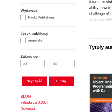
future, his vi
ability to wri
Wydawca
challenge of 
Packt Publishing
up to date wi
He also loves 
Język publikacji
angielski
Tytuły au
Zakres cen
–
Wyczyść
BLOG
eBooki za 0,00zł
Nowości