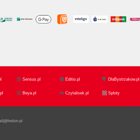
l
Sensus.pl
Editio.pl
DlaBystrzakow.pl
pl
Beya.pl
Czytalisek.pl
Sploty
il]@helion.pl