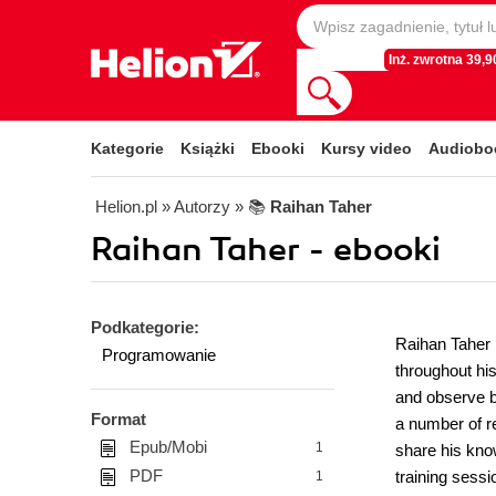
Inż. zwrotna 39,90
Kategorie
Książki
Ebooki
Kursy video
Audiobo
Helion.pl
» Autorzy
» 📚
Raihan Taher
Raihan Taher - ebooki
Podkategorie:
Raihan Taher 
Programowanie
throughout his
and observe b
Format
a number of r
Epub/Mobi
1
share his kno
PDF
training sess
1