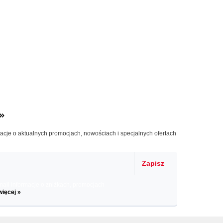
»
macje o aktualnych promocjach, nowościach i specjalnych ofertach
Zapisz
il informacje o zniżkach, promocjach
więcej »