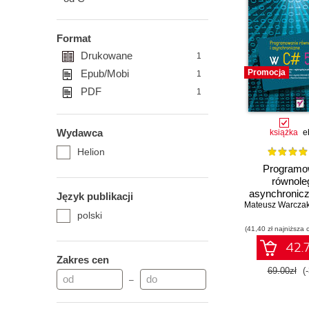
Format
Drukowane
1
Epub/Mobi
Promocja
1
PDF
1
Wydawca
książka
e
Helion
Programo
równoleg
asynchronic
Język publikacji
Mateusz Warcza
5.0
polski
(41,40 zł najniższa 
42.7
Zakres cen
69.00zł
(
–