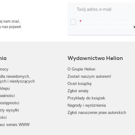
Daj nam znać.
*
Chcę otrzymywać na podany e-ma
u nas pojawił.
oraz nowościach wydawniczych.
nia
Wydawnictwo Helion
mocy
O Grupie Helion
dla niewidomych,
Zostań naszym autorem!
ych i niesłyszących
Oceń książkę
klepu
Zgłoś erratę
ywatności
Przykłady do książek
dostępności
Nagrody i wyróżnienia
zty wysyłki
Zgłoś naruszenie praw autorskich
ości
nasz serwis WWW