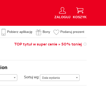
ZALOGUJ
KOSZYK
Pobierz aplikację
Bony
Podaruj prezent
TOP tytuł w super cenie » 50% taniej
lion
Data wydania
Sortuj wg:
Data wydania