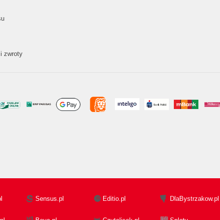
su
i zwroty
l
Sensus.pl
Editio.pl
DlaBystrzakow.pl