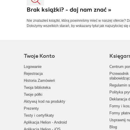
Brak książki? - daj nam znać »
Nie znalazłeś książki, którą powinniśmy mieć w naszej ofercie? 
Dołożymy wszelkich starań, by wskazany tytuł jak najszybciej się 
Twoje Konto
Księgar
Logowanie
Centrum po
Rejestracja
Przewodnik 
słabowidząc
Historia Zamówień
Regulamin s
Twoja biblioteka
Polityka pr
Twoje półki
Deklaracja 
Aktywuj kod na produkty
Formy i kos
Prezenty
Formy płatn
Testy i certyfikaty
Usprawnij 
Aplikacja Helion - Android
Blog
Aplikacja Helion - iOS