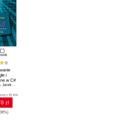
book
wanie
łe i
zne w C#
k
,
Jacek Matulewski
,
Rafał Pawłaszek
,
Piotr Sybilski
,
Dawid Borycki
,
Tomasz Dziub
cena z 30 dni)
8 zł
-38%)