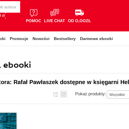
 zł
POMOC
LIVE CHAT
OD O,OOZŁ
oki
Promocje
Nowości
Bestsellery
Darmowe ebooki
, ebooki
tora: Rafał Pawłaszek dostępne w księgarni He
Pokaż produkty:
Wszystkie