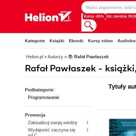
Kursy -65%
Inż. zwrotna 39,90
Kategorie
Książki
Ebooki
Kursy video
Audiobo
Helion.pl
» Autorzy
» 📚
Rafał Pawłaszek
Rafał Pawłaszek - książki
Tytuły au
Podkategorie:
Programowanie
Promocja
Zaktualizuj swoją wiedzę
1
Wydajność zaczyna się
1
od C