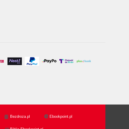
Bezdroza.pl
Ebookpoint.pl