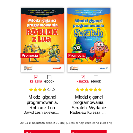
Promocja
Promocja
książka
ebook
książka
ebook
Młodzi giganci
Młodzi giganci
programowania.
programowania.
Roblox z Lua
Scratch. Wydanie
Dawid Leśniakiewicz
,
Piotr Pełka
Radosław Kulesza
,
Sebastian Langa
II
,
Sebastian Langa
,
Radosław Kule
,
(29,94 zł najniższa cena z 30 dni)
(23,94 zł najniższa cena z 30 dni)