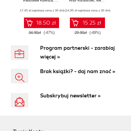
Radosław Kulesza
,
Sebastian Langa
Artur Kurasiński
technologiach dla
,
Dawid Leśniakiewicz
,
Nikola Kucharska
,
Piotr P
,
Ra
dzieci
(17,45 zł najniższa cena z 30 dni)
(14,95 zł najniższa cena z 30 dni)
18.50 zł
15.25 zł
34.90zł
(-47%)
29.90zł
(-49%)
Program partnerski - zarabiaj
więcej »
Brak książki? - daj nam znać »
Subskrybuj newsletter »