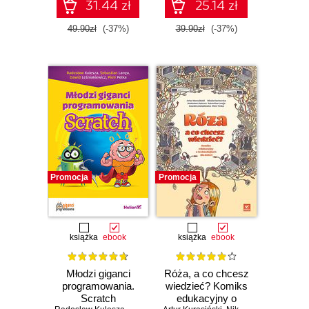
31.44 zł
25.14 zł
49.90zł
(-37%)
39.90zł
(-37%)
Promocja
Promocja
książka
ebook
książka
ebook
Młodzi giganci
Róża, a co chcesz
programowania.
wiedzieć? Komiks
Scratch
edukacyjny o