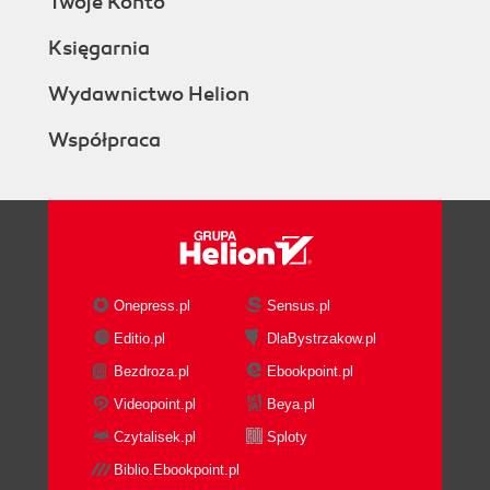
Twoje Konto
Księgarnia
Wydawnictwo Helion
Współpraca
Onepress.pl
Sensus.pl
Editio.pl
DlaBystrzakow.pl
Bezdroza.pl
Ebookpoint.pl
Videopoint.pl
Beya.pl
Czytalisek.pl
Sploty
Biblio.Ebookpoint.pl