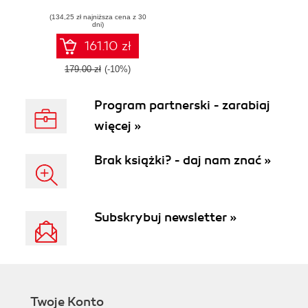
the latest Blender
(134,25 zł najniższa cena z 30
3D, EEVEE
dni)
rendering engine,
and Grease Pencil
161.10 zł
- Second Edition
179.00 zł
(-10%)
Program partnerski - zarabiaj
więcej »
Brak książki? - daj nam znać »
Subskrybuj newsletter »
Twoje Konto