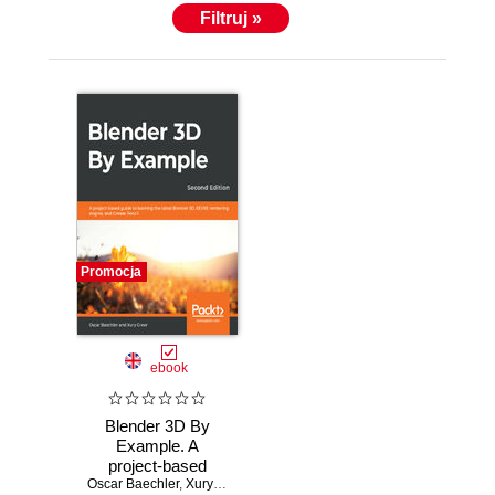
Filtruj »
Promocja
ebook
Blender 3D By
Example. A
project-based
Oscar Baechler
guide to learning
,
Xury Greer