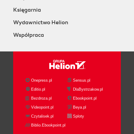
Księgarnia
Wydawnictwo Helion
Współpraca
Onepress.pl
Sensus.pl
Editio.pl
DlaBystrzakow.pl
Bezdroza.pl
Ebookpoint.pl
Videopoint.pl
Beya.pl
Czytalisek.pl
Sploty
Biblio.Ebookpoint.pl