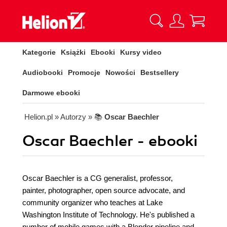
Kategorie
Książki
Ebooki
Kursy video
Audiobooki
Promocje
Nowości
Bestsellery
Darmowe ebooki
Helion.pl
» Autorzy
» 📚
Oscar Baechler
Oscar Baechler - ebooki
Oscar Baechler is a CG generalist, professor,
painter, photographer, open source advocate, and
community organizer who teaches at Lake
Washington Institute of Technology. He's published a
number of mobile games with a Blender pipeline and