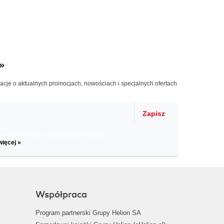
»
macje o aktualnych promocjach, nowościach i specjalnych ofertach
Zapisz
il informacje o zniżkach, promocjach
więcej »
Współpraca
Program partnerski Grupy Helion SA