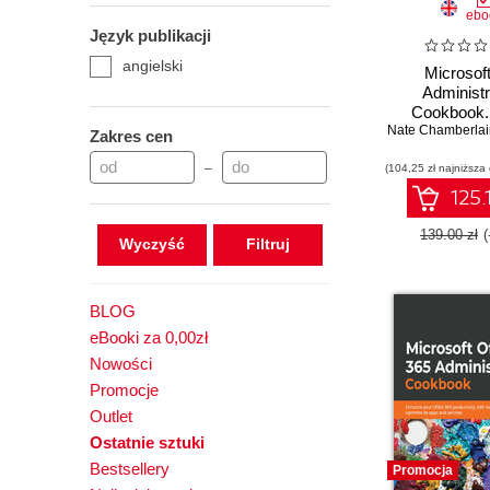
ebo
Język publikacji
angielski
Microsof
Administr
Cookbook.
Nate Chamberlai
efficiency, 
Zakres cen
processes, an
–
(104,25 zł najniższa
compliance wi
admin recipes
125.
Editio
139.00 zł
Wyczyść
BLOG
eBooki za 0,00zł
Nowości
Promocje
Outlet
Ostatnie sztuki
Bestsellery
Promocja