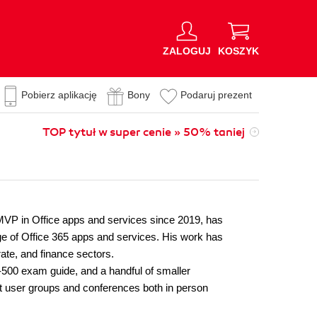
ZALOGUJ
KOSZYK
Pobierz aplikację
Bony
Podaruj prezent
TOP tytuł w super cenie » 50% taniej
MVP in Office apps and services since 2019, has
ge of Office 365 apps and services. His work has
rate, and finance sectors.
-500 exam guide, and a handful of smaller
t user groups and conferences both in person