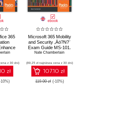
ok
ebook
fice 365
Microsoft 365 Mobility
ation
and Security ,Äö?N?¨
Enhance
Exam Guide MS-101.
ce 365
erlain
Nate Chamberlain
Explore threat
y with
management,
cena z 30 dni)
anage and
(89,25 zł najniższa cena z 30 dni)
governance, security,
 apps and
compliance, and device
10 zł
107.10 zł
es
services in Microsoft
365
(-10%)
119.00 zł
(-10%)