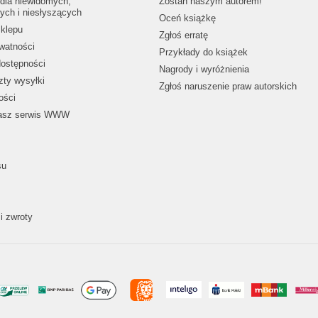
dla niewidomych,
Zostań naszym autorem!
ych i niesłyszących
Oceń książkę
klepu
Zgłoś erratę
ywatności
Przykłady do książek
dostępności
Nagrody i wyróżnienia
zty wysyłki
Zgłoś naruszenie praw autorskich
ości
nasz serwis WWW
su
i zwroty