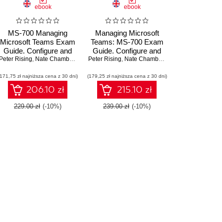
ebook
ebook
MS-700 Managing
Managing Microsoft
Microsoft Teams Exam
Teams: MS-700 Exam
Guide. Configure and
Guide. Configure and
Peter Rising
,
Nate Chamberlain
manage Microsoft
,
Nate Chamberlain
,
Scott Brewster
Peter Rising
,
Mark Kashman
manage Microsoft
,
Nate Chamberlain
Teams workloads and
Teams workloads and
(171,75 zł najniższa cena z 30 dni)
achieve Microsoft 365
(179,25 zł najniższa cena z 30 dni)
achieve Microsoft 365
certification with ease -
certification with ease
206.10 zł
215.10 zł
Second Edition
229.00 zł
(-10%)
239.00 zł
(-10%)