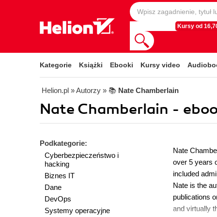
Kursy od 16,70
Kategorie
Książki
Ebooki
Kursy video
Audiobo
Helion.pl
» Autorzy
» 📚
Nate Chamberlain
Nate Chamberlain - eboo
Podkategorie:
Nate Chamberl
Cyberbezpieczeństwo i
over 5 years 
hacking
included admin
Biznes IT
Nate is the a
Dane
publications 
DevOps
and virtually 
Systemy operacyjne