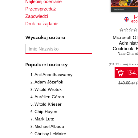
Najlepiej oceniane
Przedsprzedaż
Zapowiedzi
ebo
Druk na żądanie
Wyszukaj autora
Microsoft Of
Administr
Cookbook. 
your Offi
Nate Chamb
productivit
Popularni autorzy
(111,75 zł najniższa 
recipes to m
optimize its
134.
Anil Ananthaswamy
servic
Adam Józefiok
149.00 zł
Witold Wrotek
Aurélien Géron
Witold Krieser
Chip Huyen
Mark Lutz
Michael Albada
Chrissy LeMaire