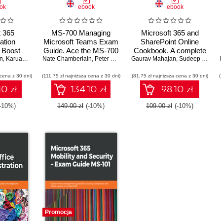
ok
ebook
ebook
t 365
MS-700 Managing
Microsoft 365 and
ation
Microsoft Teams Exam
SharePoint Online
 Boost
Guide. Ace the MS-700
Cookbook. A complete
n
automate
,
Karuana Gatimu
Nate Chamberlain
exam and become a
,
Peter Rising
Gaurav Mahajan
guide to Microsoft
,
Sudeep Ghatak
d enforce
Certified Microsoft
Office 365 apps
 cena z 30 dni)
th expert
(111,75 zł najniższa cena z 30 dni)
Teams Administrator -
(81,75 zł najniższa cena z 30 dni)
including SharePoint,
 - Second
Third Edition
Power Platform, Copilot
10 zł
134.10 zł
98.10 zł
n
and more - Second
Edition
(-10%)
149.00 zł
(-10%)
109.00 zł
(-10%)
Promocja