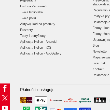
Rejestracja
Przewodnik 
słabowidząc
Historia Zamówień
Regulamin s
Twoja biblioteka
Polityka pr
Twoje półki
Deklaracja 
Aktywuj kod na produkty
Formy i kos
Prezenty
Formy płatn
Testy i certyfikaty
Usprawnij 
Aplikacja Helion - Android
Blog
Aplikacja Helion - iOS
Newsletter
Aplikacja Helion - AppGallery
Mapa serwi
LiveChat
Kontakt
Reklamacje 
Płatności obsługuje: