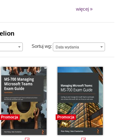
więcej »
elion
Data wydania
Sortuj wg:
Data wydania
Promocja
Promocja