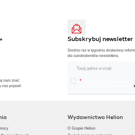
»
Subskrybuj newsletter 
Średnio raz w tygodniu dostaniesz infor
dla subskrybentów newslettera.
Daj nam znać.
*
Chcę otrzymywać na podany e-ma
u nas pojawił.
oraz nowościach wydawniczych.
nia
Wydawnictwo Helion
mocy
O Grupie Helion