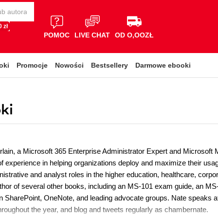
 zł
POMOC
LIVE CHAT
OD O,OOZŁ
oki
Promocje
Nowości
Bestsellery
Darmowe ebooki
ki
ain, a Microsoft 365 Enterprise Administrator Expert and Microsoft 
of experience in helping organizations deploy and maximize their usa
istrative and analyst roles in the higher education, healthcare, corpo
uthor of several other books, including an MS-101 exam guide, an MS
on SharePoint, OneNote, and leading advocate groups. Nate speaks a
throughout the year, and blog and tweets regularly as chambernate.