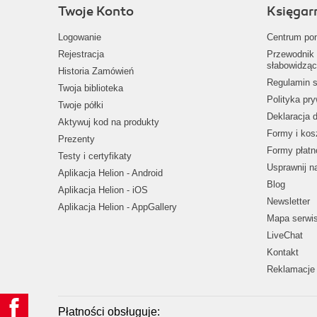
Twoje Konto
Księgar
Logowanie
Centrum po
Rejestracja
Przewodnik 
słabowidząc
Historia Zamówień
Regulamin s
Twoja biblioteka
Polityka pr
Twoje półki
Deklaracja 
Aktywuj kod na produkty
Formy i kos
Prezenty
Formy płatn
Testy i certyfikaty
Usprawnij 
Aplikacja Helion - Android
Blog
Aplikacja Helion - iOS
Newsletter
Aplikacja Helion - AppGallery
Mapa serwi
LiveChat
Kontakt
Reklamacje 
Płatności obsługuje: