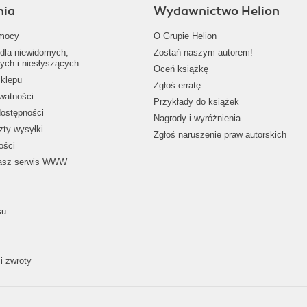
nia
Wydawnictwo Helion
mocy
O Grupie Helion
dla niewidomych,
Zostań naszym autorem!
ych i niesłyszących
Oceń książkę
klepu
Zgłoś erratę
ywatności
Przykłady do książek
dostępności
Nagrody i wyróżnienia
zty wysyłki
Zgłoś naruszenie praw autorskich
ości
nasz serwis WWW
su
i zwroty