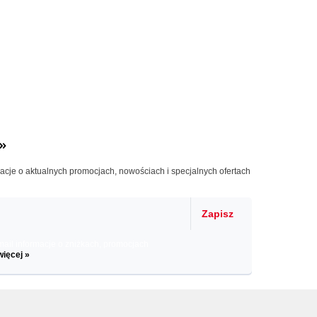
»
macje o aktualnych promocjach, nowościach i specjalnych ofertach
Zapisz
il informacje o zniżkach, promocjach
więcej »