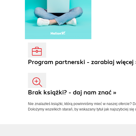
Program partnerski - zarabiaj więcej 
Brak książki? - daj nam znać »
Nie znalazłeś książki, którą powinniśmy mieć w naszej ofercie? 
Dołożymy wszelkich starań, by wskazany tytuł jak najszybciej się 