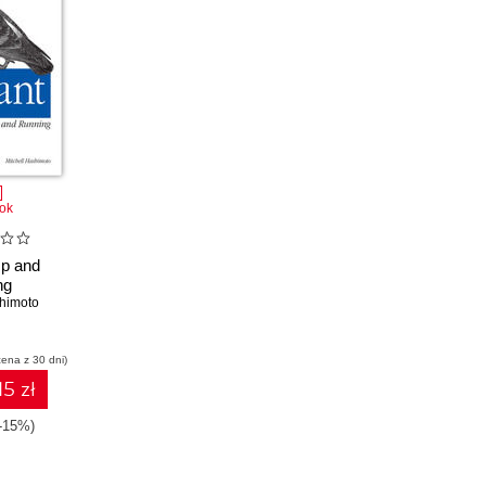
ok
Up and
ng
shimoto
cena z 30 dni)
15 zł
-15%)