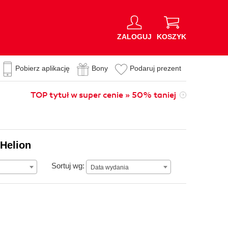
ZALOGUJ
KOSZYK
Pobierz aplikację
Bony
Podaruj prezent
TOP tytuł w super cenie » 50% taniej
 Helion
Data wydania
Sortuj wg:
Data wydania