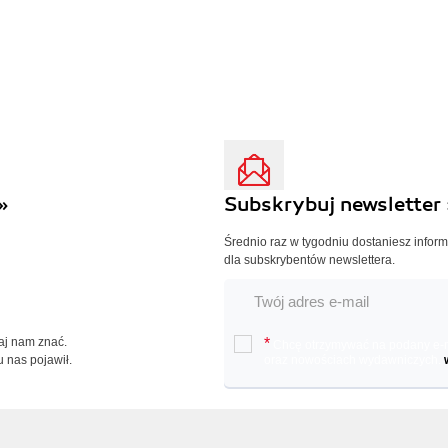
»
Subskrybuj newsletter 
Średnio raz w tygodniu dostaniesz infor
dla subskrybentów newslettera.
Daj nam znać.
*
Chcę otrzymywać na podany e-ma
u nas pojawił.
oraz nowościach wydawniczych.