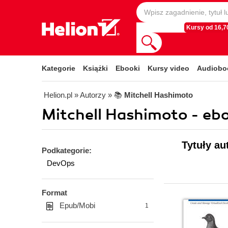
Kursy od 16,70
Kategorie
Książki
Ebooki
Kursy video
Audiobo
Helion.pl
» Autorzy
» 📚
Mitchell Hashimoto
Mitchell Hashimoto - eb
Tytuły au
Podkategorie:
DevOps
Format
Epub/Mobi
1