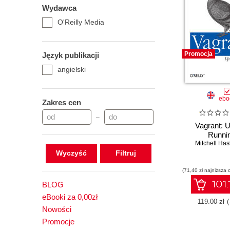
Wydawca
O'Reilly Media
Promocja
Język publikacji
angielski
ebo
Zakres cen
–
Vagrant: 
Runni
Mitchell Ha
Wyczyść
(71,40 zł najniższa 
101.
BLOG
eBooki za 0,00zł
119.00 zł
(
Nowości
Promocje