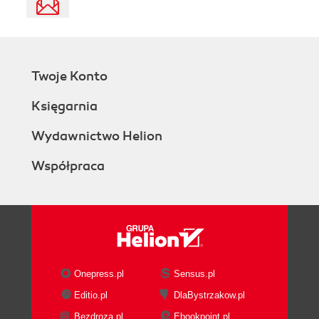
Twoje Konto
Księgarnia
Wydawnictwo Helion
Współpraca
Onepress.pl
Sensus.pl
Editio.pl
DlaBystrzakow.pl
Bezdroza.pl
Ebookpoint.pl