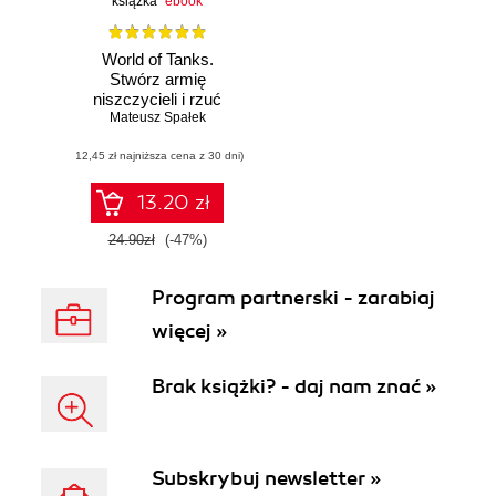
książka
ebook
World of Tanks.
Stwórz armię
niszczycieli i rzuć
się w wir walki!
Mateusz Spałek
(12,45 zł najniższa cena z 30 dni)
13.20 zł
24.90zł
(-47%)
Program partnerski - zarabiaj
więcej »
Brak książki? - daj nam znać »
Subskrybuj newsletter »