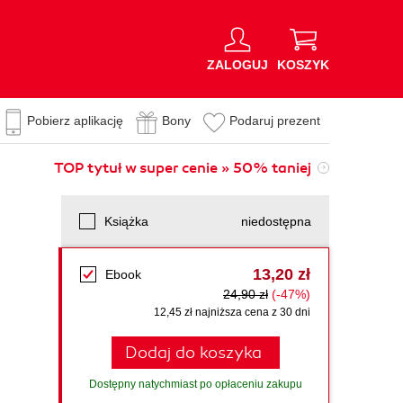
ZALOGUJ
KOSZYK
Pobierz aplikację
Bony
Podaruj prezent
TOP tytuł w super cenie » 50% taniej
Książka
niedostępna
13,20 zł
Ebook
24,90 zł
(-47%)
12,45 zł najniższa cena z 30 dni
Dodaj do koszyka
Dostępny natychmiast po opłaceniu zakupu