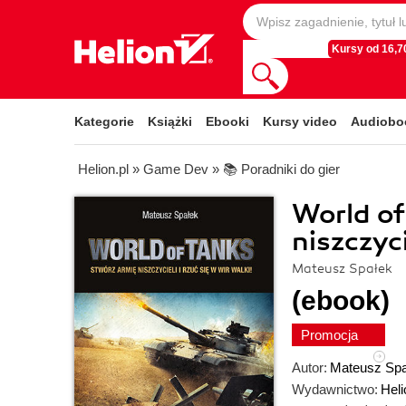
Kursy od 16,70
Kategorie
Książki
Ebooki
Kursy video
Audiobo
Helion.pl
»
Game Dev
»
📚 Poradniki do gier
World of
niszczyci
Mateusz Spałek
(ebook)
Promocja
Autor:
Mateusz Spa
Wydawnictwo:
Heli