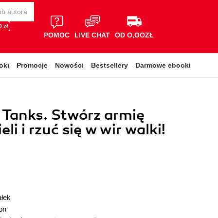
 zł
POMOC
LIVE CHAT
OD O,OOZŁ
oki
Promocje
Nowości
Bestsellery
Darmowe ebooki
 Tanks. Stwórz armię
eli i rzuć się w wir walki!
łek
on