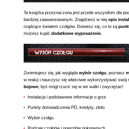
Ta książka przeznaczona jest przede wszystkim dla poc
bardziej zaawansowanym. Znajdziesz w niej
opis instal
rządzące światem czołgów. Dowiesz się, co to są
punk
możesz kupić
dodatkowe wyposażenie
.
Zorientujesz się, jak wygląda
wybór czołgu
, poznasz
m
w realu) i nauczysz się właściwie wykorzystywać swój s
bojowe
, byś mógł rzucić się w wir walki i zwyciężać!
Instalacja i podstawowe informacje o grze
Punkty doświadczenia PD, kredyty, złoto
Wybór czołgu
Rodzaje czołgów i pojazdów pokrewnych