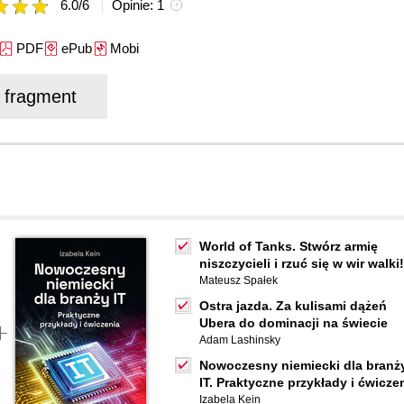
6.0
/
6
Opinie:
1
PDF
ePub
Mobi
j fragment
World of Tanks. Stwórz armię
niszczycieli i rzuć się w wir walki!
Mateusz Spałek
Ostra jazda. Za kulisami dążeń
Ubera do dominacji na świecie
Adam Lashinsky
Nowoczesny niemiecki dla branż
IT. Praktyczne przykłady i ćwicze
Izabela Kein