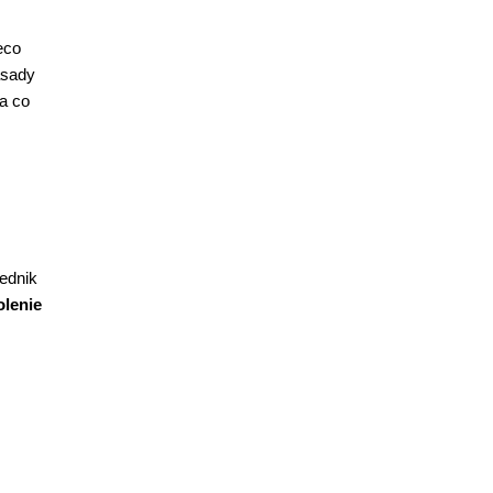
eco
asady
za co
ednik
olenie