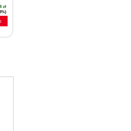
8 zł
38%)
a