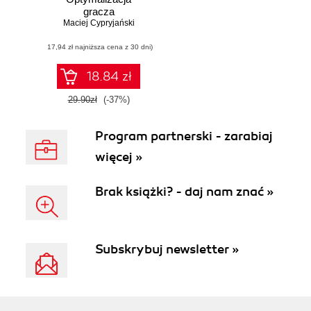
gracza
Maciej Cypryjański
(17,94 zł najniższa cena z 30 dni)
18.84 zł
29.90zł
(-37%)
Program partnerski - zarabiaj
więcej »
Brak książki? - daj nam znać »
Subskrybuj newsletter »