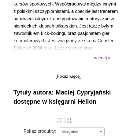
kursów sportowych. Współpracował między innymi
z polskimi szczypiornistami, a obecnie jest trenerem
odpowiedzialnym za przygotowanie motoryczne w
niemieckich klubach piłkarskich. Jest także byłym
zawodnikiem kick-boxingu oraz pasjonatem gier
komputerowych. Jest związany ze sceną Counter-
Strike od 2004 roku. Łączy wiedzę oraz
doświadczenie zawodowe zdobyte w sportach
więcej »
fizycznych z zainteresowaniem e-sportem.
[Pokaż więcej]
Tytuły autora: Maciej Cypryjański
dostępne w księgarni Helion
Pokaż produkty:
Wszystkie