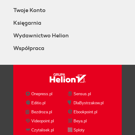
Twoje Konto
Księgarnia
Wydawnictwo Helion
Współpraca
Onepress.pl
Sensus.pl
Editio.pl
DlaBystrzakow.pl
Bezdroza.pl
Ebookpoint.pl
Videopoint.pl
Beya.pl
Czytalisek.pl
Sploty