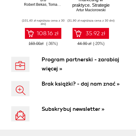
Robert Bekas
,
Tomasz Burcon
praktyce. Strategie
,
Andrzej Burzyński
,
Krzysztof Burzyńs
Artur Maciorowski
skutecznej
promocji online
(101,40 zł najniższa cena z 30
(31,90 zł najniższa cena z 30 dni)
dni)
108.16 zł
35.92 zł
169.00zł
(-36%)
44.90 zł
(-20%)
Program partnerski - zarabiaj
więcej »
Brak książki? - daj nam znać »
Subskrybuj newsletter »