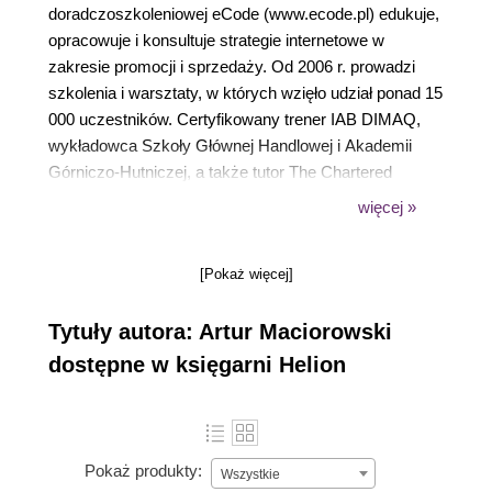
doradczoszkoleniowej eCode (www.ecode.pl) edukuje,
opracowuje i konsultuje strategie internetowe w
zakresie promocji i sprzedaży. Od 2006 r. prowadzi
szkolenia i warsztaty, w których wzięło udział ponad 15
000 uczestników. Certyfikowany trener IAB DIMAQ,
wykładowca Szkoły Głównej Handlowej i Akademii
Górniczo-Hutniczej, a także tutor The Chartered
Institute of Marketing kierunek Digital Strategy w
więcej »
Questusie. Redaktor prowadzący branżowego
magazynu „Online Marketing Polska”. Autor książek:
[Pokaż więcej]
E-marketing w praktyce. Strategie skutecznej promocji
online, Skuteczny e-mail marketing, współautor
Tytuły autora: Artur Maciorowski
Wskaźników marketingowych, Marketingu w erze
technologii cyfrowych.
dostępne w księgarni Helion
Pokaż produkty:
Wszystkie