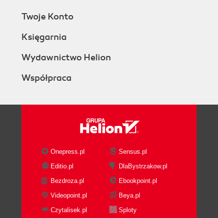
Twoje Konto
Księgarnia
Wydawnictwo Helion
Współpraca
Onepress.pl
Sensus.pl
Editio.pl
DlaBystrzakow.pl
Bezdroza.pl
Ebookpoint.pl
Videopoint.pl
Beya.pl
Czytalisek.pl
Sploty