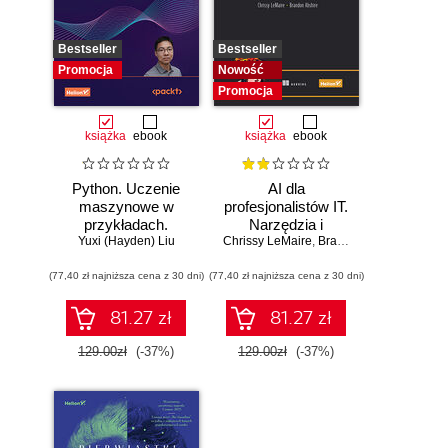
Bestseller
Bestseller
Promocja
Nowość
Promocja
książka
ebook
książka
ebook
Python. Uczenie
AI dla
maszynowe w
profesjonalistów IT.
przykładach.
Narzędzia i
Najlepsze praktyki
Yuxi (Hayden) Liu
Chrissy LeMaire
techniki
,
Brandon Abshire
w realnych
zwiększające
(77,40 zł najniższa cena z 30 dni)
zastosowaniach.
(77,40 zł najniższa cena z 30 dni)
produktywność
Wydanie IV
81.27 zł
81.27 zł
129.00zł
(-37%)
129.00zł
(-37%)