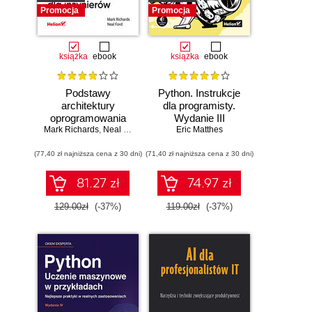
Promocja
Promocja
książka
ebook
książka
ebook
Podstawy
Python. Instrukcje
architektury
dla programisty.
oprogramowania
Wydanie III
Mark Richards
dla inżynierów.
,
Neal Ford
Eric Matthes
Wydanie II
(77,40 zł najniższa cena z 30 dni)
(71,40 zł najniższa cena z 30 dni)
81.27 zł
74.97 zł
129.00zł
(-37%)
119.00zł
(-37%)