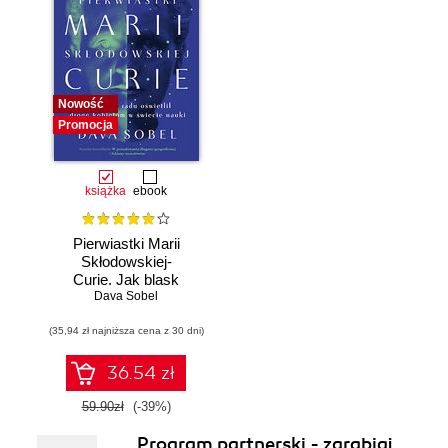
Nowość
Promocja
książka
ebook
Pierwiastki Marii
Skłodowskiej-
Curie. Jak blask
radu oświetlił drogę
Dava Sobel
kobietom w
(35,94 zł najniższa cena z 30 dni)
świecie nauki
36.54 zł
59.90zł
(-39%)
Program partnerski - zarabiaj