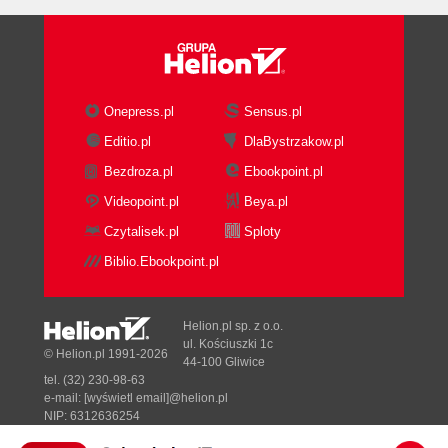
Onepress.pl
Sensus.pl
Editio.pl
DlaBystrzakow.pl
Bezdroza.pl
Ebookpoint.pl
Videopoint.pl
Beya.pl
Czytalisek.pl
Sploty
Biblio.Ebookpoint.pl
Helion.pl sp. z o.o.
ul. Kościuszki 1c
© Helion.pl 1991-2026
44-100 Gliwice
tel. (32) 230-98-63
e-mail:
[wyświetl email]@helion.pl
NIP: 6312636254
Regon: 241989027