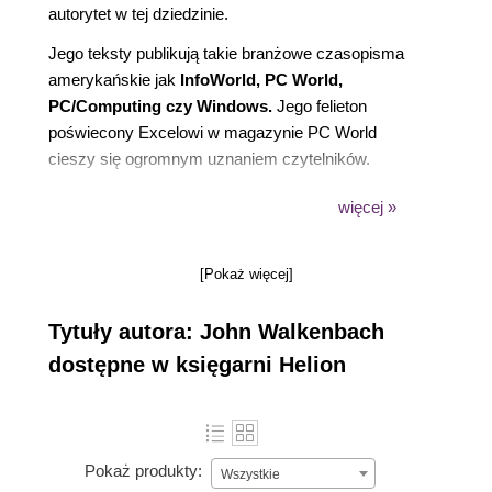
autorytet w tej dziedzinie.
Jego teksty publikują takie branżowe czasopisma
amerykańskie jak
InfoWorld, PC World,
PC/Computing czy Windows.
Jego felieton
poświecony Excelowi w magazynie PC World
cieszy się ogromnym uznaniem czytelników.
Walkenbach znany jest także z tego, że opracował
więcej »
kilka popularnych i niezwykle funkcjonalnych
dodatków do Excela.
[Pokaż więcej]
W 2000 roku
zdobył prestiżowy tytuł Microsoft
MVP, który jest corocznie przyznawany
Tytuły autora: John Walkenbach
najbardziej aktywnym specjalistom.
dostępne w księgarni Helion
Jest absolwentem Uniwersytetu w Missouri, gdzie
studiował psychologię i informatykę, lecz tytuł
magistra, a następnie doktora z psychologii
eksperymentalnej zdobył na Uniwersytecie w
Pokaż produkty:
Wszystkie
Montanie. Oprócz zgłębiania arkuszy