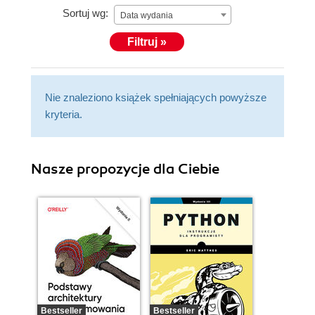
Sortuj wg:
kalkulacyjnych, pisania książek, artykułów,
Data wydania
programowania i udzielania konsultacji uwielbia
Filtruj »
spędzać czas słuchając dobrej muzyki.
Nie znaleziono książek spełniających powyższe
kryteria.
Nasze propozycje dla Ciebie
Bestseller
Bestseller