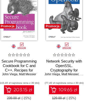
Promocja
Promocja
ebook
ebook
Secure Programming
Network Security with
Cookbook for C and
OpenSSL.
C++. Recipes for
Cryptography for
John Viega
Cryptography,
,
Matt Messier
John Viega
Secure
,
Matt Messier
,
Pravir Chandra
Authentication, Input
Communications
(143,40 zł najniższa cena z 30 dni)
Validation & More
(77,40 zł najniższa cena z 30 dni)
203.15 zł
109.65 zł
239.00 zł
(-15%)
129.00 zł
(-15%)