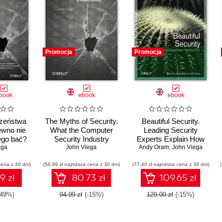
Promocja
Promocja
book
ebook
ebook
czeństwa
The Myths of Security.
Beautiful Security.
ewno nie
What the Computer
Leading Security
ego bać?
Security Industry
Experts Explain How
ega
Doesn't Want You to
John Viega
Andy Oram
They Think
,
John Viega
Know
cena z 30 dni)
(56,99 zł najniższa cena z 30 dni)
(77,40 zł najniższa cena z 30 dni)
9 zł
80.73 zł
109.65 zł
-49%)
94.99 zł
(-15%)
129.00 zł
(-15%)