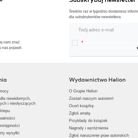
Średnio raz w tygodniu dostaniesz infor
dla subskrybentów newslettera.
Daj nam znać.
*
Chcę otrzymywać na podany e-ma
u nas pojawił.
oraz nowościach wydawniczych.
nia
Wydawnictwo Helion
mocy
O Grupie Helion
dla niewidomych,
Zostań naszym autorem!
ych i niesłyszących
Oceń książkę
klepu
Zgłoś erratę
ywatności
Przykłady do książek
dostępności
Nagrody i wyróżnienia
zty wysyłki
Zgłoś naruszenie praw autorskich