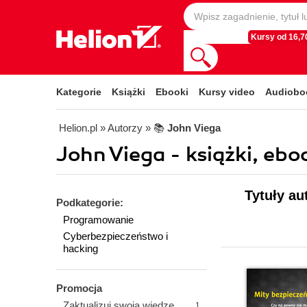
Kursy od 16,70
Kategorie
Książki
Ebooki
Kursy video
Audiobo
Helion.pl
» Autorzy
» 📚
John Viega
John Viega - książki, ebo
Tytuły au
Podkategorie:
Programowanie
Cyberbezpieczeństwo i
hacking
Promocja
Zaktualizuj swoją wiedzę
1