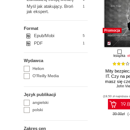
Myśl jak atakujący. Broń
1
jak ekspert.
Format
Promocja
Epub/Mobi
5
PDF
1
książka
e
Wydawca
Helion
Mity bezpie
O'Reilly Media
IT. Czy na p
masz się cz
John Vi
Język publikacji
(19,50 zł najniższa 
angielski
19.8
polski
39.00zł
(
Zakres cen