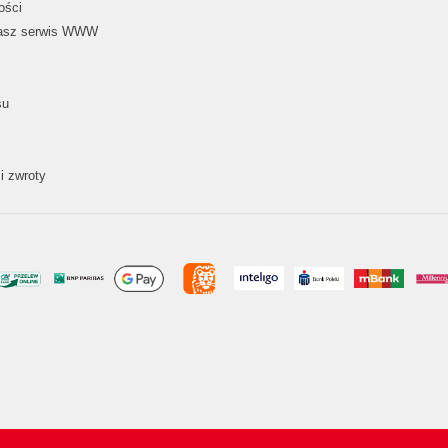
ości
nasz serwis WWW
su
i zwroty