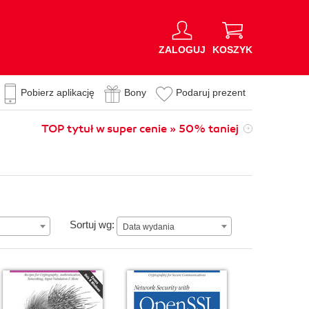
ZALOGUJ
KOSZYK
Pobierz aplikację
Bony
Podaruj prezent
TOP tytuł w super cenie » 50% taniej
Data wydania
Sortuj wg:
Data wydania