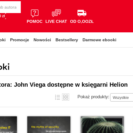
 zł
POMOC
LIVE CHAT
OD O,OOZŁ
oki
Promocje
Nowości
Bestsellery
Darmowe ebooki
oki
tora: John Viega dostępne w księgarni Helion
Pokaż produkty:
Wszystkie