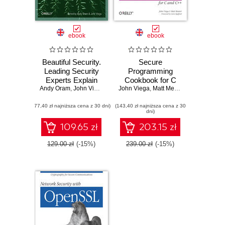
ebook
ebook
Beautiful Security.
Secure
Leading Security
Programming
Experts Explain
Cookbook for C
Andy Oram
How They Think
,
John Viega
John Viega
and C++. Recipes
,
Matt Messier
for Cryptography,
(77,40 zł najniższa cena z 30 dni)
(143,40 zł najniższa cena z 30
Authentication,
dni)
Input Validation &
More
109.65 zł
203.15 zł
129.00 zł
(-15%)
239.00 zł
(-15%)