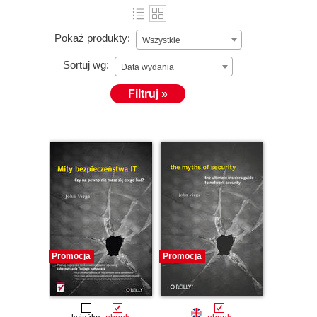
Pokaż produkty:
Wszystkie
Sortuj wg:
Data wydania
Filtruj »
Promocja
Promocja