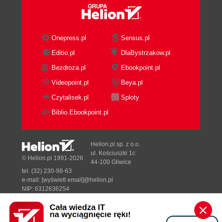
Onepress.pl
Sensus.pl
Editio.pl
DlaBystrzakow.pl
Bezdroza.pl
Ebookpoint.pl
Videopoint.pl
Beya.pl
Czytalisek.pl
Sploty
Biblio.Ebookpoint.pl
Helion.pl sp. z o.o.
ul. Kościuszki 1c
© Helion.pl 1991-2026
44-100 Gliwice
tel. (32) 230-98-63
e-mail:
[wyświetl email]@helion.pl
NIP: 6312636254
Regon: 241989027
Designed with ♥ by
Tonik.pl