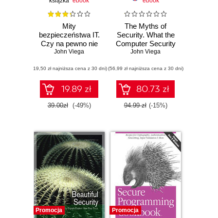
książka
ebook
ebook
Mity
The Myths of
bezpieczeństwa IT.
Security. What the
Czy na pewno nie
Computer Security
masz się czego
John Viega
Industry Doesn't
John Viega
bać?
Want You to Know
(19,50 zł najniższa cena z 30 dni)
(56,99 zł najniższa cena z 30 dni)
19.89 zł
80.73 zł
39.00zł
(-49%)
94.99 zł
(-15%)
Promocja
Promocja