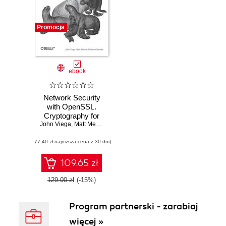
Promocja
ebook
Network Security
with OpenSSL.
Cryptography for
John Viega
Secure
,
Matt Messier
,
Pravir Chandra
Communications
(77,40 zł najniższa cena z 30 dni)
109.65 zł
129.00 zł
(-15%)
Program partnerski - zarabiaj
więcej »