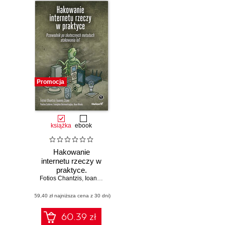
Promocja
książka
ebook
Hakowanie
internetu rzeczy w
praktyce.
Fotios Chantzis
Przewodnik po
,
Ioannis Stais
,
Paulino Calderon
,
Evangelos Deirmen
skutecznych
(59,40 zł najniższa cena z 30 dni)
metodach
atakowania IoT
60.39 zł