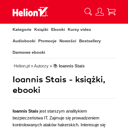
Kategorie
Książki
Ebooki
Kursy video
Audiobooki
Promocje
Nowości
Bestsellery
Darmowe ebooki
Helion.pl
» Autorzy
» 📚
Ioannis Stais
Ioannis Stais - książki,
ebooki
Ioannis Stais
jest starszym analitykiem
bezpieczeństwa IT. Zajmuje się prowadzeniem
kontrolowanych ataków hakerskich. Interesuje się