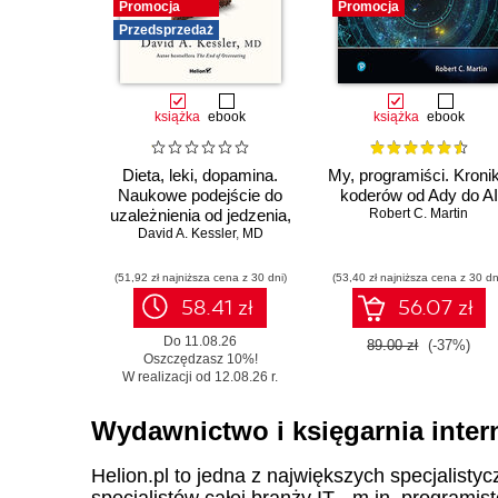
Promocja
Promocja
Przedsprzedaż
książka
ebook
książka
ebook
Dieta, leki, dopamina.
My, programiści. Kroni
Naukowe podejście do
koderów od Ady do AI
uzależnienia od jedzenia,
Robert C. Martin
fenomenu GLP-1 i roli
David A. Kessler
,
MD
zdrowych nawyków
(51,92 zł najniższa cena z 30 dni)
(53,40 zł najniższa cena z 30 dn
58.41 zł
56.07 zł
Do 11.08.26
89.00 zł
(-37%)
Oszczędzasz 10%!
W realizacji od 12.08.26 r.
Wydawnictwo i księgarnia inter
Helion.pl to jedna z największych specjalistyc