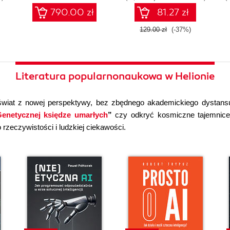
790.00 zł
81.27 zł
129.00 zł
(-37%)
Literatura popularnonaukowa w Helionie
wiat z nowej perspektywy, bez zbędnego akademickiego dystans
enetycznej księdze umarłych
”
czy odkryć kosmiczne tajemni
rzeczywistości i ludzkiej ciekawości.