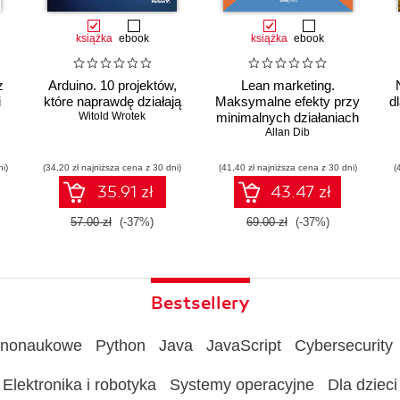
książka
ebook
książka
ebook
z
Arduino. 10 projektów,
Lean marketing.
i
które naprawdę działają
Maksymalne efekty przy
d
Witold Wrotek
minimalnych działaniach
Allan Dib
ni)
(34,20 zł najniższa cena z 30 dni)
(41,40 zł najniższa cena z 30 dni)
(
ów
35.91 zł
43.47 zł
57.00 zł
(-37%)
69.00 zł
(-37%)
Bestsellery
rnonaukowe
Python
Java
JavaScript
Cybersecurity
Elektronika i robotyka
Systemy operacyjne
Dla dzieci