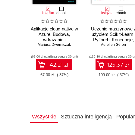
książka
ebook
książka
ebook
Aplikacje cloud-native w
Uczenie maszynowe 
Azure. Budowa,
użyciem Scikit-Learn 
wdrażanie i
PyTorch. Koncepcje,
Mariusz Dworniczak
bezpieczeństwo
narzędzia i techniki
Aurélien Géron
umożliwiające
konstruowanie
(67,00 zł najniższa cena z 30 dni)
(139,30 zł najniższa cena z 30 d
inteligentnych system
42.21 zł
125.37 zł
67.00 zł
(-37%)
199.00 zł
(-37%)
Wszystkie
Sztuczna inteligencja
Popula