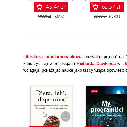
43.47 zł
62.37 zł
69.00 zł
(-37%)
99.00 zł
(-37%)
Literatura popularnonaukowa
pozwala spojrzeć na ś
zanurzyć się w refleksjach
Richarda Dawkinsa
w
„
G
wciągają, pokazując naukę jako fascynującą opowieść o 