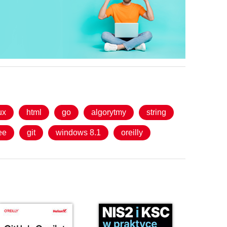
ux
html
go
algorytmy
string
ee
git
windows 8.1
oreilly