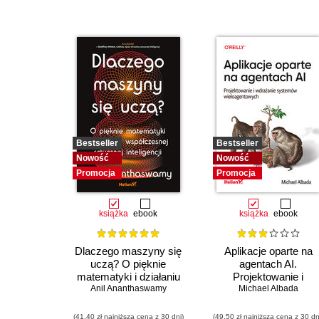
Bestseller
Bestseller
Nowość
Nowość
Promocja
Promocja
książka
ebook
książka
ebook
Dlaczego maszyny się
Aplikacje oparte na
uczą? O pięknie
agentach AI.
matematyki i działaniu
Projektowanie i
współczesnej sztucznej
Anil Ananthaswamy
wdrażanie systemów
Michael Albada
inteligencji
wieloagentowych
(41,40 zł najniższa cena z 30 dni)
(49,50 zł najniższa cena z 30 dn