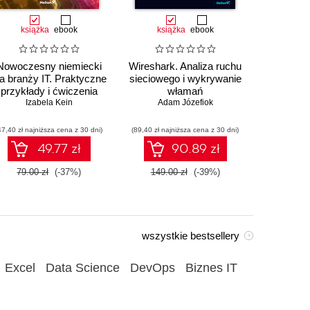
książka
ebook
książka
ebook
ksią
Nowoczesny niemiecki
Wireshark. Analiza ruchu
Au
la branży IT. Praktyczne
sieciowego i wykrywanie
przemysł
przykłady i ćwiczenia
włamań
sterowa
Izabela Kein
Adam Józefiok
Wito
47,40 zł najniższa cena z 30 dni)
(89,40 zł najniższa cena z 30 dni)
(35,94 zł naj
49.77 zł
90.89 zł
79.00 zł
(-37%)
149.00 zł
(-39%)
59.90
wszystkie bestsellery
Excel
Data Science
DevOps
Biznes IT