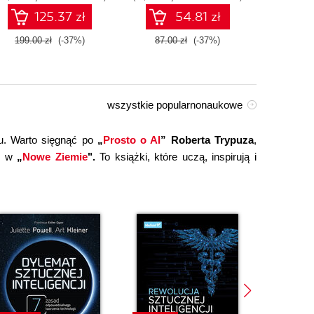
technologiami OpenAI
125.37 zł
54.81 zł
dla zwiększenia
produktywności i
199.00 zł
(-37%)
87.00 zł
(-37%)
149.0
kreatywności. Wydanie II
wszystkie popularnonaukowe
u. Warto sięgnąć po
„
Prosto o AI
” Roberta Trypuza
,
ce w
„
Nowe Ziemie
".
To książki, które uczą, inspirują i