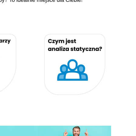
py? To idealnie miejsce dla Ciebie!