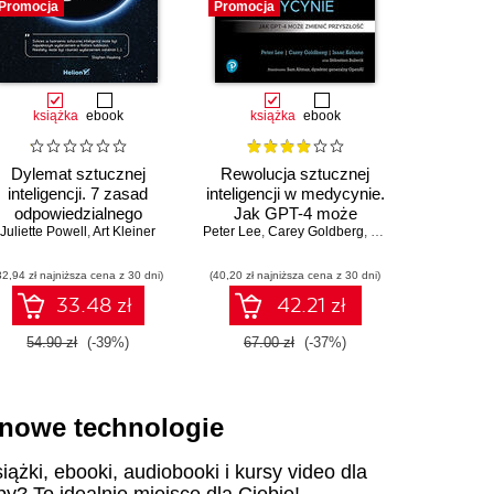
Promocja
Promocja
Promocja
książka
ebook
książka
ebook
ksią
Dylemat sztucznej
Rewolucja sztucznej
Jak Unix 
inteligencji. 7 zasad
inteligencji w medycynie.
Brian 
odpowiedzialnego
Jak GPT-4 może
Juliette Powell
tworzenia technologii
,
Art Kleiner
Peter Lee
zmienić przyszłość
,
Carey Goldberg
,
Isaac Kohane
32,94 zł najniższa cena z 30 dni)
(40,20 zł najniższa cena z 30 dni)
(29,40 zł naj
33.48 zł
42.21 zł
54.90 zł
(-39%)
67.00 zł
(-37%)
49.00
i nowe technologie
iążki, ebooki, audiobooki i kursy video dla