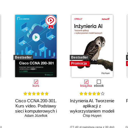
Bestseller
Bestseller
Promocja
kurs
książka
ebook
Cisco CCNA 200-301.
Inżynieria AI. Tworzenie
Kurs video. Podstawy
aplikacji z
sieci komputerowych i
wykorzystaniem modeli
Adam Józefiok
konfiguracji
bazowych
Chip Huyen
i)
(77,40 zł najniższa cena z 30 dni)
(