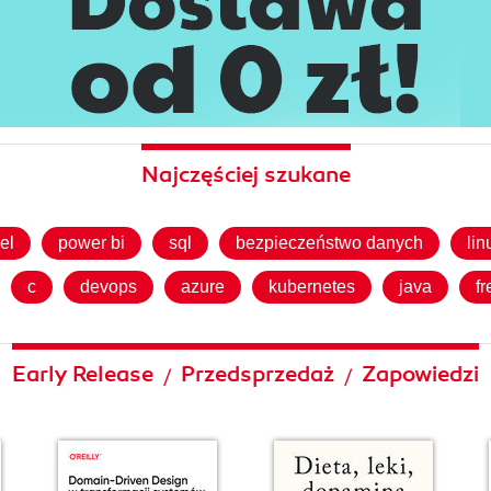
Najczęściej szukane
el
power bi
sql
bezpieczeństwo danych
lin
c
devops
azure
kubernetes
java
fr
Early Release
Przedsprzedaż
Zapowiedzi
/
/