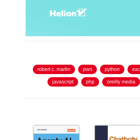
robert c. martin
pwn
python
exc
javascript
php
oreilly media