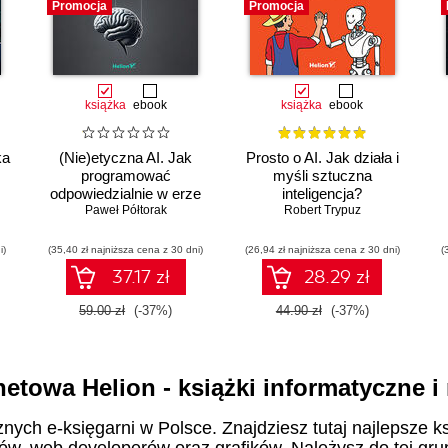
Promocja
Promocja
książka
ebook
książka
ebook
ka
(Nie)etyczna AI. Jak
Prosto o AI. Jak działa i
programować
myśli sztuczna
odpowiedzialnie w erze
inteligencja?
sztucznej inteligencji
Paweł Półtorak
Robert Trypuz
i)
(35,40 zł najniższa cena z 30 dni)
(26,94 zł najniższa cena z 30 dni)
(
37.17 zł
28.29 zł
59.00 zł
(-37%)
44.90 zł
(-37%)
netowa Helion - książki informatyczne 
znych e-księgarni w Polsce. Znajdziesz tutaj najlepsze ks