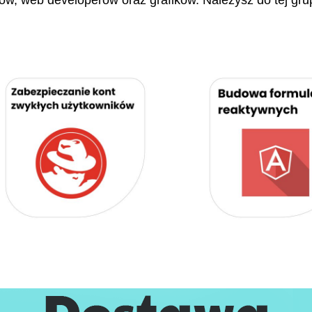
stów, web developerów oraz grafików. Należysz do tej gru