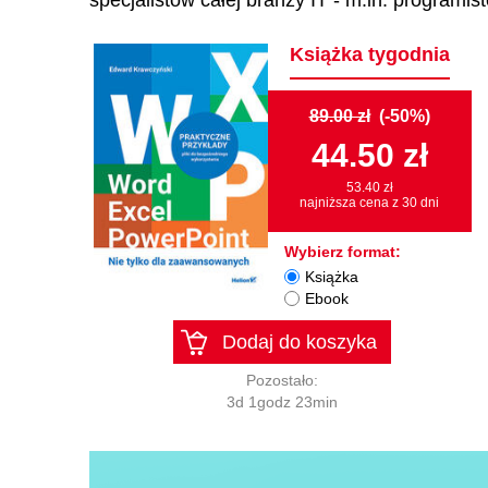
specjalistów całej branży IT - m.in. programi
Książka tygodnia
89.00 zł
(-50%)
44.50 zł
53.40 zł
najniższa cena z 30 dni
Wybierz format:
Książka
Ebook
Dodaj do koszyka
Pozostało:
3d 1godz 23min