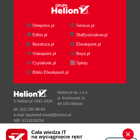
Onepress.pl
Sensus.pl
Editio.pl
DlaBystrzakow.pl
Bezdroza.pl
Ebookpoint.pl
Videopoint.pl
Beya.pl
Czytalisek.pl
Sploty
Biblio.Ebookpoint.pl
Helion.pl sp. z o.o.
ul. Kościuszki 1c
© Helion.pl 1991-2026
44-100 Gliwice
tel. (32) 230-98-63
e-mail:
[wyświetl email]@helion.pl
NIP: 6312636254
Regon: 241989027
Designed with ♥ by
Tonik.pl