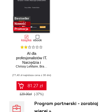
Bestseller
Nowość
Promocja
książka
ebook
AI dla
profesjonalistów IT.
Narzędzia i
Chrissy LeMaire
techniki
,
Brandon Abshire
zwiększające
(77,40 zł najniższa cena z 30 dni)
produktywność
81.27 zł
129.00zł
(-37%)
Program partnerski - zarabiaj
więcej »