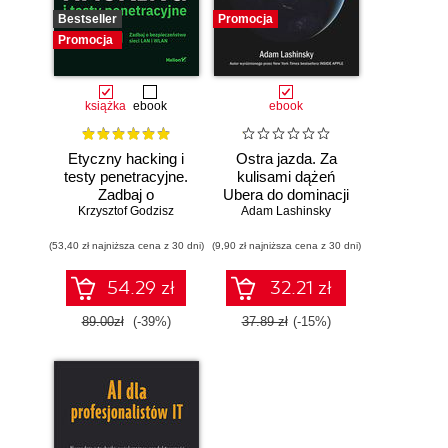
Bestseller
Promocja
Promocja
książka
ebook
ebook
Etyczny hacking i
Ostra jazda. Za
testy penetracyjne.
kulisami dążeń
Zadbaj o
Ubera do dominacji
bezpieczeństwo
Krzysztof Godzisz
Adam Lashinsky
na świecie
sieci LAN i WLAN
(53,40 zł najniższa cena z 30 dni)
(9,90 zł najniższa cena z 30 dni)
54.29 zł
32.21 zł
89.00zł
(-39%)
37.89 zł
(-15%)