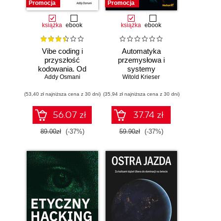
Promocja
Promocja
książka
ebook
książka
ebook
Vibe coding i
Automatyka
przyszłość
przemysłowa i
kodowania. Od
systemy
programisty do
Addy Osmani
sterowania w
Witold Krieser
dewelopera ery AI
pigułce
(53,40 zł najniższa cena z 30 dni)
(35,94 zł najniższa cena z 30 dni)
56.07 zł
37.74 zł
89.00zł
(-37%)
59.90zł
(-37%)