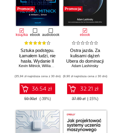
Promocja
Promocja
książka
ebook
audiobook
ebook
Sztuka podstępu.
Ostra jazda. Za
Łamałem ludzi, nie
kulisami dążeń
hasła. Wydanie II
Ubera do dominacji
Kevin Mitnick
,
William L. Simon
Adam Lashinsky
na świecie
(35,94 zł najniższa cena z 30 dni)
(9,90 zł najniższa cena z 30 dni)
36.54 zł
32.21 zł
59.90zł
(-39%)
37.89 zł
(-15%)