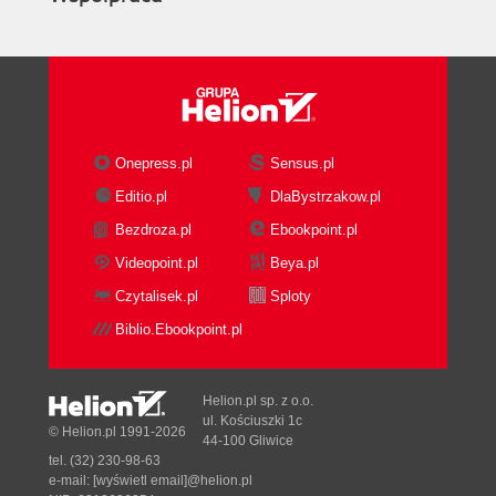
Onepress.pl
Sensus.pl
Editio.pl
DlaBystrzakow.pl
Bezdroza.pl
Ebookpoint.pl
Videopoint.pl
Beya.pl
Czytalisek.pl
Sploty
Biblio.Ebookpoint.pl
Helion.pl sp. z o.o.
ul. Kościuszki 1c
© Helion.pl 1991-2026
44-100 Gliwice
tel. (32) 230-98-63
e-mail:
[wyświetl email]@helion.pl