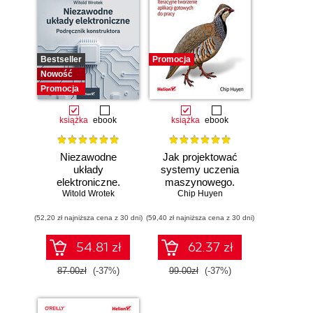
Bestseller
Promocja
Nowość
Promocja
książka
ebook
książka
ebook
Niezawodne
Jak projektować
układy
systemy uczenia
elektroniczne.
maszynowego.
Witold Wrotek
Podręcznik
Chip Huyen
Iteracyjne
konstruktora
tworzenie aplikacji
(52,20 zł najniższa cena z 30 dni)
(59,40 zł najniższa cena z 30 dni)
gotowych do pracy
54.81 zł
62.37 zł
87.00zł
(-37%)
99.00zł
(-37%)