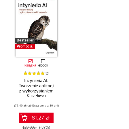
Bestseller
Promocja
książka
ebook
Inżynieria AI.
Tworzenie aplikacji
z wykorzystaniem
modeli bazowych
Chip Huyen
(77,40 zł najniższa cena z 30 dni)
81.27 zł
129.00zł
(-37%)