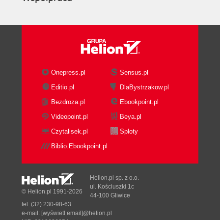
Onepress.pl
Sensus.pl
Editio.pl
DlaBystrzakow.pl
Bezdroza.pl
Ebookpoint.pl
Videopoint.pl
Beya.pl
Czytalisek.pl
Sploty
Biblio.Ebookpoint.pl
Helion.pl sp. z o.o.
ul. Kościuszki 1c
© Helion.pl 1991-2026
44-100 Gliwice
tel. (32) 230-98-63
e-mail:
[wyświetl email]@helion.pl