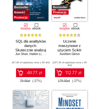
Bestseller
Bestseller
Nowość
Promocja
Promocja
książka
ebook
książka
ebook
SQL dla analityków
Uczenie
danych.
maszynowe z
Skutecznie analizuj
użyciem Scikit-
Jun Shan
dane, wyciągaj
,
Haibin Li
,
Matt Goldwasser
Learn, Keras i
Aurélien Géron
,
Upom Malik
,
Benjamin Johnston
wartościowe
TensorFlow.
(47,40 zł najniższa cena z 30 dni)
wnioski i opanuj
(107,40 zł najniższa cena z 30
Wydanie III
dni)
zaawansowany
SQL na potrzeby
49.77 zł
112.77 zł
praktycznych
zastosowań.
79.00zł
(-37%)
179.00zł
(-37%)
Wydanie IV