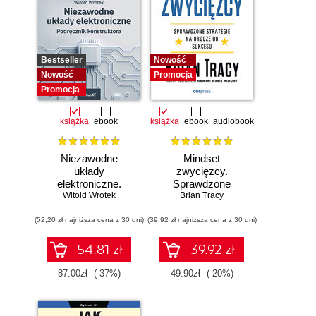
Bestseller
Nowość
Nowość
Promocja
Promocja
książka
ebook
książka
ebook
audiobook
Niezawodne
Mindset
układy
zwycięzcy.
elektroniczne.
Sprawdzone
Witold Wrotek
Podręcznik
strategie na drodze
Brian Tracy
konstruktora
do sukcesu
(52,20 zł najniższa cena z 30 dni)
(39,92 zł najniższa cena z 30 dni)
54.81 zł
39.92 zł
87.00zł
(-37%)
49.90zł
(-20%)