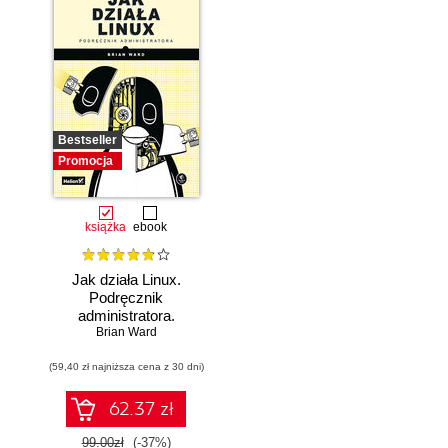
Bestseller
Promocja
książka
ebook
Jak działa Linux.
Podręcznik
administratora.
Wydanie III
Brian Ward
(59,40 zł najniższa cena z 30 dni)
62.37 zł
99.00zł
(-37%)