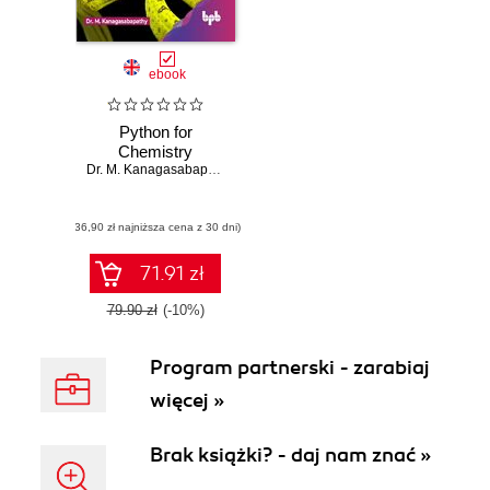
ebook
Python for
Chemistry
Dr. M. Kanagasabapathy
(36,90 zł najniższa cena z 30 dni)
71.91 zł
79.90 zł
(-10%)
Program partnerski - zarabiaj
więcej »
Brak książki? - daj nam znać »