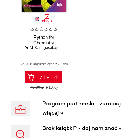
ebook
Python for
Chemistry
Dr. M. Kanagasabapathy
(36,90 zł najniższa cena z 30 dni)
71.91 zł
79.90 zł
(-10%)
Program partnerski - zarabiaj
więcej »
Brak książki? - daj nam znać »