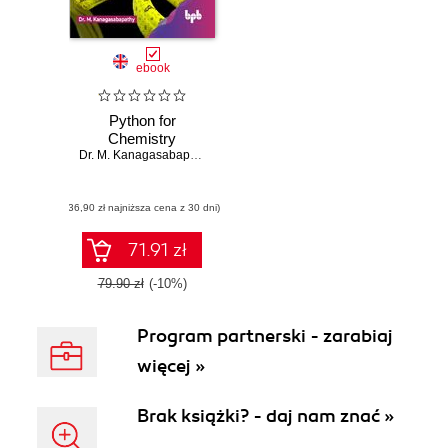
ebook
Python for
Chemistry
Dr. M. Kanagasabapathy
(36,90 zł najniższa cena z 30 dni)
71.91 zł
79.90 zł
(-10%)
Program partnerski - zarabiaj
więcej »
Brak książki? - daj nam znać »