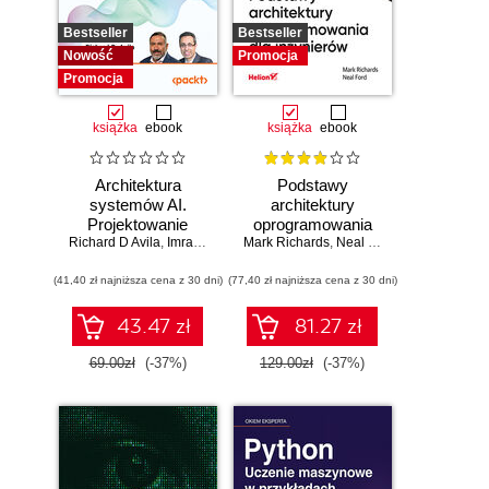
Bestseller
Bestseller
Nowość
Promocja
Promocja
książka
ebook
książka
ebook
Architektura
Podstawy
systemów AI.
architektury
Projektowanie
oprogramowania
Richard D Avila
skalowalnego i
,
Imran Ahmad
Mark Richards
dla inżynierów.
,
Neal Ford
niezawodnego
Wydanie II
(41,40 zł najniższa cena z 30 dni)
oprogramowania
(77,40 zł najniższa cena z 30 dni)
43.47 zł
81.27 zł
69.00zł
(-37%)
129.00zł
(-37%)