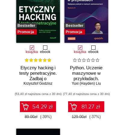
Bestseller
Bestseller
Promocja
Promocja
książka
ebook
książka
ebook
Etyczny hacking i
Python. Uczenie
testy penetracyjne.
maszynowe w
Zadbaj o
przykładach.
bezpieczeństwo
Krzysztof Godzisz
Najlepsze praktyki
Yuxi (Hayden) Liu
sieci LAN i WLAN
w realnych
(53,40 zł najniższa cena z 30 dni)
(77,40 zł najniższa cena z 30 dni)
zastosowaniach.
Wydanie IV
54.29 zł
81.27 zł
89.00zł
(-39%)
129.00zł
(-37%)