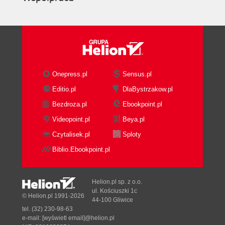
Onepress.pl
Sensus.pl
Editio.pl
DlaBystrzakow.pl
Bezdroza.pl
Ebookpoint.pl
Videopoint.pl
Beya.pl
Czytalisek.pl
Sploty
Biblio.Ebookpoint.pl
Helion.pl sp. z o.o.
ul. Kościuszki 1c
© Helion.pl 1991-2026
44-100 Gliwice
tel. (32) 230-98-63
e-mail:
[wyświetl email]@helion.pl