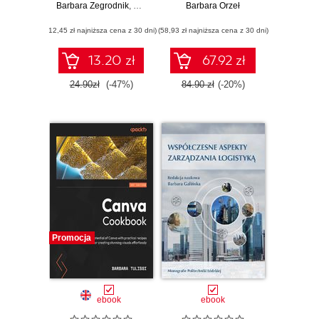
Barbara Zegrodnik
,
Łukasz Zegrodnik
nastrojów opinii
Barbara Orzeł
publicznej w dobie
(12,45 zł najniższa cena z 30 dni)
(58,93 zł najniższa cena z 30 dni)
fake newsów i
sztucznej
inteligencji
13.20 zł
67.92 zł
24.90zł
(-47%)
84.90 zł
(-20%)
Promocja
ebook
ebook