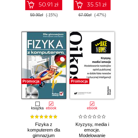
50.91 zł
35.51 zł
59.90zł
(-15%)
67.00zł
(-47%)
Promocja
Promocja
książka
ebook
ebook
Fizyka z
Kryzysy, media i
komputerem dla
emocje.
gimnazjum
Modelowanie