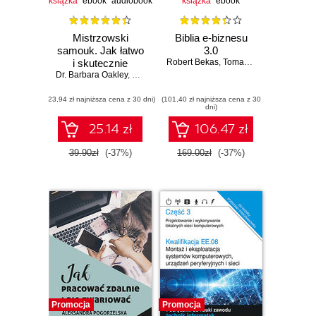
książka
ebook
audiobook
książka
ebook
Mistrzowski
Biblia e-biznesu
samouk. Jak łatwo
3.0
i skutecznie
Robert Bekas
,
Tomasz Burcon
,
Andrzej
Dr. Barbara Oakley
doskonalić się w
,
Olav Schewe
dowolnej dziedzinie
(23,94 zł najniższa cena z 30 dni)
(101,40 zł najniższa cena z 30
dni)
25.14 zł
106.47 zł
39.90zł
(-37%)
169.00zł
(-37%)
Promocja
Promocja