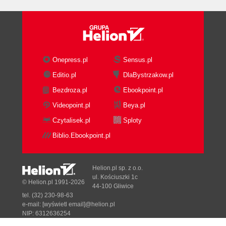
Onepress.pl
Sensus.pl
Editio.pl
DlaBystrzakow.pl
Bezdroza.pl
Ebookpoint.pl
Videopoint.pl
Beya.pl
Czytalisek.pl
Sploty
Biblio.Ebookpoint.pl
Helion.pl sp. z o.o.
ul. Kościuszki 1c
© Helion.pl 1991-2026
44-100 Gliwice
tel. (32) 230-98-63
e-mail:
[wyświetl email]@helion.pl
NIP: 6312636254
Regon: 241989027