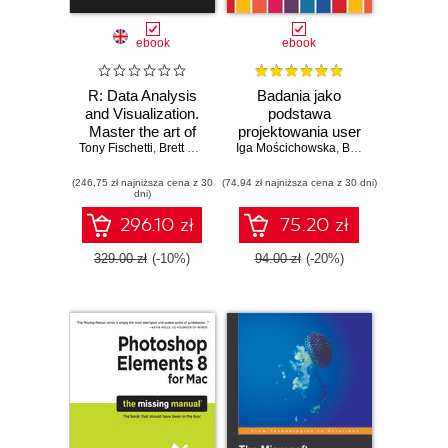
ebook
ebook
R: Data Analysis
Badania jako
and Visualization.
podstawa
Master the art of
projektowania user
Tony Fischetti
building analytical
,
Brett Lantz
,
Hrishi V. Mittal
Iga Mościchowska
experience
,
Bater Makhabel
,
Barbara Rogoś-Turek
,
Edina Be
models using R
(246,75 zł najniższa cena z 30
(74,94 zł najniższa cena z 30 dni)
dni)
296.10 zł
75.20 zł
329.00 zł
(-10%)
94.00 zł
(-20%)