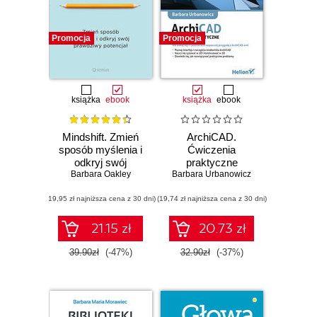
Promocja
Promocja
książka
ebook
książka
ebook
Mindshift. Zmień
ArchiCAD.
sposób myślenia i
Ćwiczenia
odkryj swój
praktyczne
Barbara Oakley
prawdziwy
Barbara Urbanowicz
potencjał
(19,95 zł najniższa cena z 30 dni)
(19,74 zł najniższa cena z 30 dni)
21.15 zł
20.73 zł
39.90zł
(-47%)
32.90zł
(-37%)