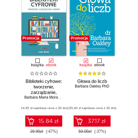
Promocja
Promocja
książka
ebook
książka
ebook
Biblioteki cyfrowe:
Głowa do liczb
tworzenie,
Barbara Oakley PhD
zarządzanie,
odbiór
Barbara Maria Morawiec
(14,95 zł najniższa cena z 30 dni)
(35,40 zł najniższa cena z 30 dni)
15.84 zł
37.17 zł
29.90zł
(-47%)
59.00zł
(-37%)