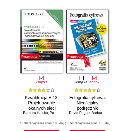
Promocja
Promocja
książka
książka
ebook
Kwalifikacja E.13.
Fotografia cyfrowa.
Projektowanie
Nieoficjalny
lokalnych sieci
podręcznik
Barbara Halska
komputerowych i
,
Paweł Bensel
David Pogue
,
Barbara Brundage
,
Andy
administrowanie
(59,90 zł najniższa cena z 30 dni)
sieciami
(33,50 zł najniższa cena z 30 dni)