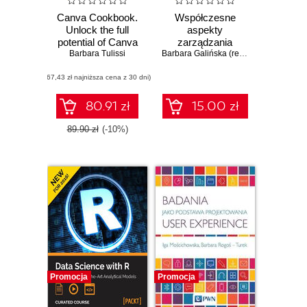
Canva Cookbook.
Współczesne
Unlock the full
aspekty
potential of Canva
zarządzania
with practical
Barbara Tulissi
logistyką
Barbara Galińska (red.)
recipes for creating
(67,43 zł najniższa cena z 30 dni)
stunning visuals
effortlessly
80.91 zł
15.00 zł
89.90 zł
(-10%)
Promocja
Promocja