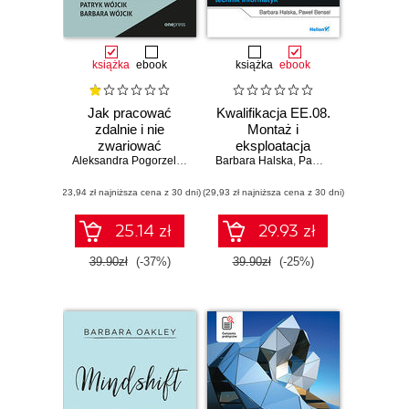
książka
ebook
książka
ebook
Jak pracować
Kwalifikacja EE.08.
zdalnie i nie
Montaż i
zwariować
eksploatacja
Aleksandra Pogorzelska
,
Patryk Wójcik
Barbara Halska
systemów
,
Barbara Wójcik
,
Paweł Bensel
komputerowych,
(23,94 zł najniższa cena z 30 dni)
(29,93 zł najniższa cena z 30 dni)
urządzeń
peryferyjnych i
sieci. Część 3.
25.14 zł
29.93 zł
Projektowanie i
wykonywanie
39.90zł
(-37%)
39.90zł
(-25%)
lokalnych sieci
komputerowych.
Podręcznik do
nauki zawodu
technik informatyk