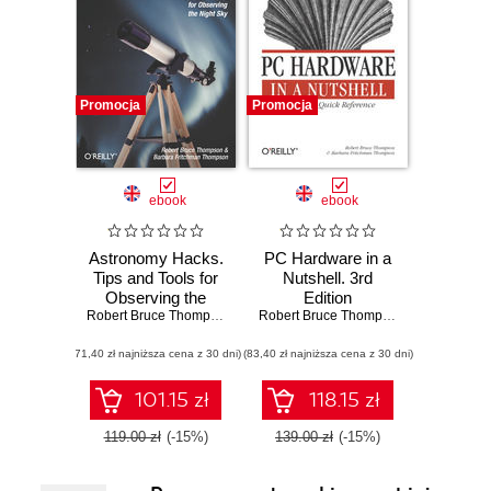
Promocja
Promocja
ebook
ebook
Astronomy Hacks.
PC Hardware in a
Tips and Tools for
Nutshell. 3rd
Observing the
Edition
Night Sky
Robert Bruce Thompson
,
Barbara Fritchman Thompson
Robert Bruce Thompson
,
Barbara Fri
(71,40 zł najniższa cena z 30 dni)
(83,40 zł najniższa cena z 30 dni)
101.15 zł
118.15 zł
119.00 zł
(-15%)
139.00 zł
(-15%)