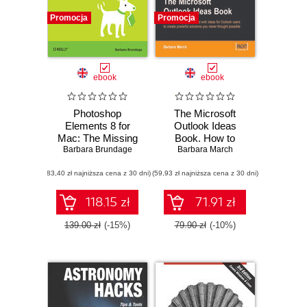
Promocja
Promocja
ebook
ebook
Photoshop
The Microsoft
Elements 8 for
Outlook Ideas
Mac: The Missing
Book. How to
Barbara Brundage
Manual
organise and
Barbara March
manage yourself,
(83,40 zł najniższa cena z 30 dni)
(59,93 zł najniższa cena z 30 dni)
your team, and
your activities with
Microsoft Outlook
118.15 zł
71.91 zł
and Exchange with
this book and
139.00 zł
(-15%)
79.90 zł
(-10%)