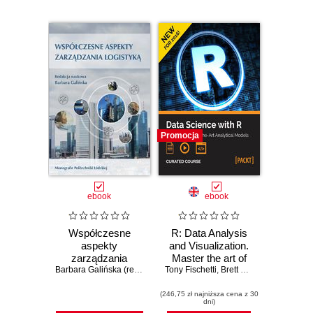
Promocja
ebook
ebook
Współczesne
R: Data Analysis
aspekty
and Visualization.
zarządzania
Master the art of
logistyką
Barbara Galińska (red.)
Tony Fischetti
building analytical
,
Brett Lantz
,
Hrishi V. Mitt
models using R
(246,75 zł najniższa cena z 30
dni)