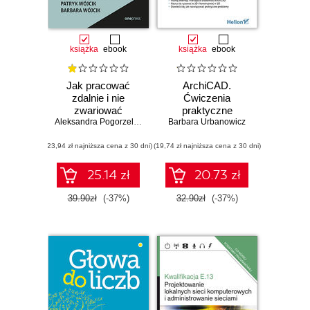
książka
ebook
książka
ebook
Jak pracować
ArchiCAD.
zdalnie i nie
Ćwiczenia
zwariować
praktyczne
Aleksandra Pogorzelska
,
Patryk Wójcik
Barbara Urbanowicz
,
Barbara Wójcik
(23,94 zł najniższa cena z 30 dni)
(19,74 zł najniższa cena z 30 dni)
25.14 zł
20.73 zł
39.90zł
(-37%)
32.90zł
(-37%)