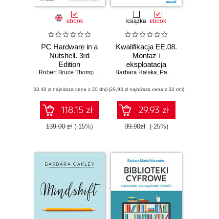
ebook
książka
ebook
PC Hardware in a
Kwalifikacja EE.08.
Nutshell. 3rd
Montaż i
Edition
eksploatacja
Robert Bruce Thompson
,
Barbara Fritchman Thompson
Barbara Halska
systemów
,
Paweł Bensel
komputerowych,
(83,40 zł najniższa cena z 30 dni)
(29,93 zł najniższa cena z 30 dni)
urządzeń
peryferyjnych i
sieci. Część 3.
118.15 zł
29.93 zł
Projektowanie i
wykonywanie
139.00 zł
(-15%)
39.90zł
(-25%)
lokalnych sieci
komputerowych.
Podręcznik do
nauki zawodu
technik informatyk