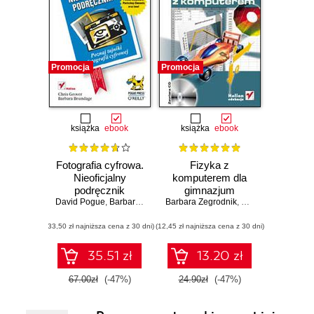
Promocja
Promocja
książka
ebook
książka
ebook
Fotografia cyfrowa.
Fizyka z
Nieoficjalny
komputerem dla
podręcznik
gimnazjum
David Pogue
,
Barbara Brundage
Barbara Zegrodnik
,
Andy Rathbone
,
Łukasz Zegrodnik
,
Chris Grove
,
Chri
(33,50 zł najniższa cena z 30 dni)
(12,45 zł najniższa cena z 30 dni)
35.51 zł
13.20 zł
67.00zł
(-47%)
24.90zł
(-47%)