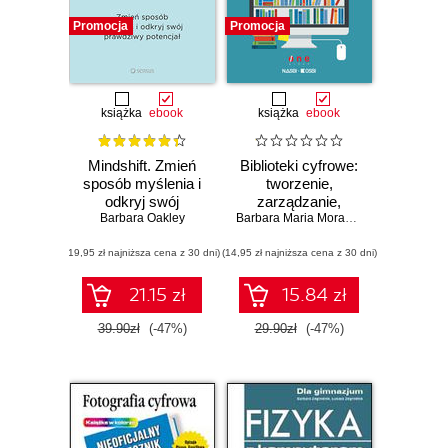
Promocja
Promocja
książka
ebook
książka
ebook
Mindshift. Zmień
Biblioteki cyfrowe:
sposób myślenia i
tworzenie,
odkryj swój
zarządzanie,
Barbara Oakley
prawdziwy
odbiór
Barbara Maria Morawiec
potencjał
(19,95 zł najniższa cena z 30 dni)
(14,95 zł najniższa cena z 30 dni)
21.15 zł
15.84 zł
39.90zł
(-47%)
29.90zł
(-47%)