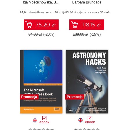
Iga Mościchowska
experience
,
Barbara Rogoś-Turek
Barbara Brundage
Manual
(74,94 zł najniższa cena z 30 dni)
(83,40 zł najniższa cena z 30 dni)
75.20 zł
118.15 zł
94.00 zł
(-20%)
139.00 zł
(-15%)
Promocja
Promocja
ebook
ebook