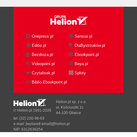
Onepress.pl
Sensus.pl
Editio.pl
DlaBystrzakow.pl
Bezdroza.pl
Ebookpoint.pl
Videopoint.pl
Beya.pl
Czytalisek.pl
Sploty
Biblio.Ebookpoint.pl
Helion.pl sp. z o.o.
ul. Kościuszki 1c
© Helion.pl 1991-2026
44-100 Gliwice
tel. (32) 230-98-63
e-mail:
[wyświetl email]@helion.pl
NIP: 6312636254
Regon: 241989027