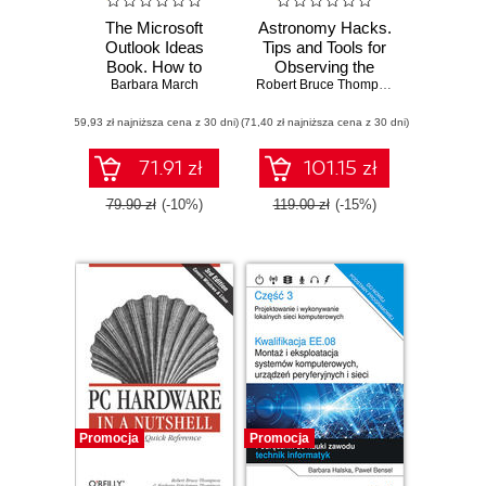
The Microsoft
Astronomy Hacks.
Outlook Ideas
Tips and Tools for
Book. How to
Observing the
organise and
Barbara March
Night Sky
Robert Bruce Thompson
,
Barbara Fri
manage yourself,
(59,93 zł najniższa cena z 30 dni)
your team, and
(71,40 zł najniższa cena z 30 dni)
your activities with
Microsoft Outlook
71.91 zł
101.15 zł
and Exchange with
this book and
79.90 zł
(-10%)
119.00 zł
(-15%)
Promocja
Promocja