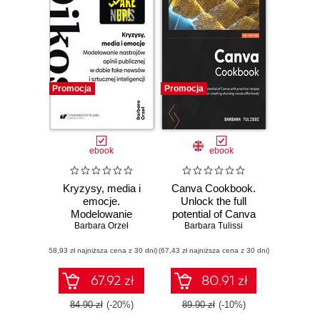
Promocja
Promocja
ebook
ebook
Kryzysy, media i
Canva Cookbook.
emocje.
Unlock the full
Modelowanie
potential of Canva
nastrojów opinii
Barbara Orzeł
with practical
Barbara Tulissi
publicznej w dobie
recipes for creating
(58,93 zł najniższa cena z 30 dni)
fake newsów i
(67,43 zł najniższa cena z 30 dni)
stunning visuals
sztucznej
effortlessly
inteligencji
67.92 zł
80.91 zł
84.90 zł
(-20%)
89.90 zł
(-10%)