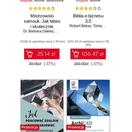
książka
ebook
audiobook
książka
ebook
Mistrzowski
Biblia e-biznesu
samouk. Jak łatwo
3.0
i skutecznie
Robert Bekas
,
Tomasz Burcon
,
Andrzej
Dr. Barbara Oakley
doskonalić się w
,
Olav Schewe
dowolnej dziedzinie
(23,94 zł najniższa cena z 30 dni)
(101,40 zł najniższa cena z 30
dni)
25.14 zł
106.47 zł
39.90zł
(-37%)
169.00zł
(-37%)
Promocja
Promocja