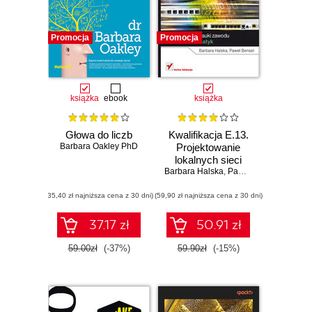
Promocja
Promocja
książka
ebook
książka
Głowa do liczb
Kwalifikacja E.13.
Barbara Oakley PhD
Projektowanie
lokalnych sieci
Barbara Halska
komputerowych i
,
Paweł Bensel
administrowanie
(35,40 zł najniższa cena z 30 dni)
(59,90 zł najniższa cena z 30 dni)
sieciami
37.17 zł
50.91 zł
59.00zł
(-37%)
59.90zł
(-15%)