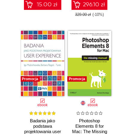
15.00 zł
296.10 zł
329.00 zł
(-10%)
Promocja
Promocja
ebook
ebook
Badania jako
Photoshop
podstawa
Elements 8 for
projektowania user
Mac: The Missing