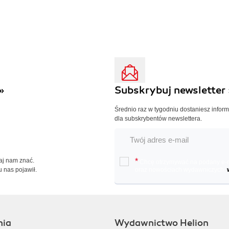
»
Subskrybuj newsletter 
Średnio raz w tygodniu dostaniesz infor
dla subskrybentów newslettera.
Daj nam znać.
*
Chcę otrzymywać na podany e-ma
u nas pojawił.
oraz nowościach wydawniczych.
nia
Wydawnictwo Helion