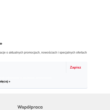
»
macje o aktualnych promocjach, nowościach i specjalnych ofertach
Zapisz
il informacje o zniżkach, promocjach
więcej »
Współpraca