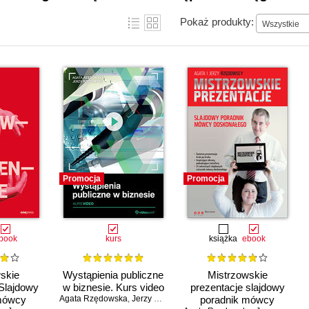
Pokaż produkty:
Wszystkie
Promocja
Promocja
book
kurs
książka
ebook
skie
Wystąpienia publiczne
Mistrzowskie
 Slajdowy
w biznesie. Kurs video
prezentacje slajdowy
mówcy
Agata Rzędowska
,
Jerzy Rzędowski
poradnik mówcy