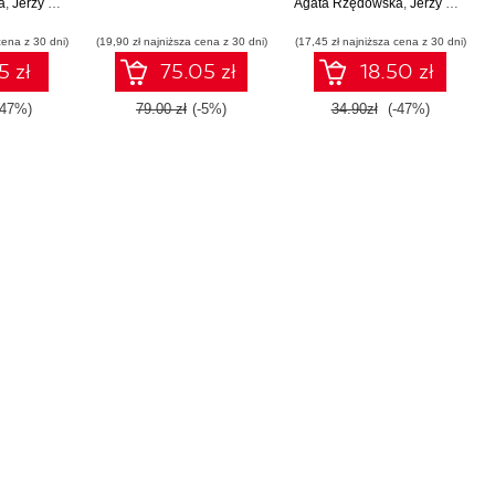
a
 Wydanie
,
Jerzy Rzędowski
Agata Rzędowska
doskonałego
,
Jerzy Rzędowski
cena z 30 dni)
(19,90 zł najniższa cena z 30 dni)
(17,45 zł najniższa cena z 30 dni)
5 zł
75.05 zł
18.50 zł
-47%)
79.00 zł
(-5%)
34.90zł
(-47%)