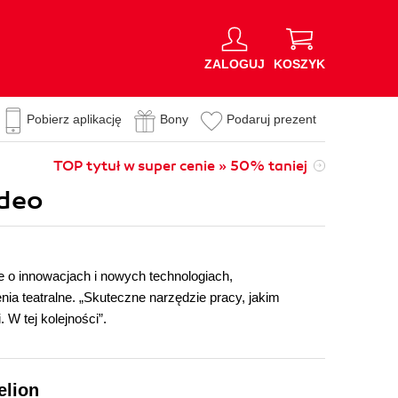
ZALOGUJ
KOSZYK
Pobierz aplikację
Bony
Podaruj prezent
TOP tytuł w super cenie » 50% taniej
ideo
e o innowacjach i nowych technologiach,
ia teatralne. „Skuteczne narzędzie pracy, jakim
 W tej kolejności”.
elion