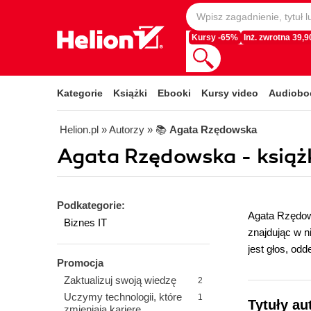
Kursy -65%
Inż. zwrotna 39,90
Kategorie
Książki
Ebooki
Kursy video
Audiobo
Helion.pl
» Autorzy
» 📚
Agata Rzędowska
Agata Rzędowska - książki
Podkategorie:
Agata Rzędows
Biznes IT
znajdując w n
jest głos, odd
Promocja
Zaktualizuj swoją wiedzę
2
Uczymy technologii, które
1
Tytuły au
zmieniają karierę