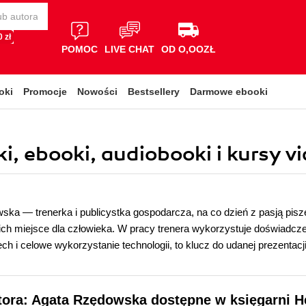
 zł
POMOC
LIVE CHAT
OD O,OOZŁ
oki
Promocje
Nowości
Bestsellery
Darmowe ebooki
, ebooki, audiobooki i kursy v
ka — trenerka i publicystka gospodarcza, na co dzień z pasją pisz
ich miejsce dla człowieka. W pracy trenera wykorzystuje doświadczen
ech i celowe wykorzystanie technologii, to klucz do udanej prezentacji.
tora: Agata Rzędowska dostępne w księgarni H