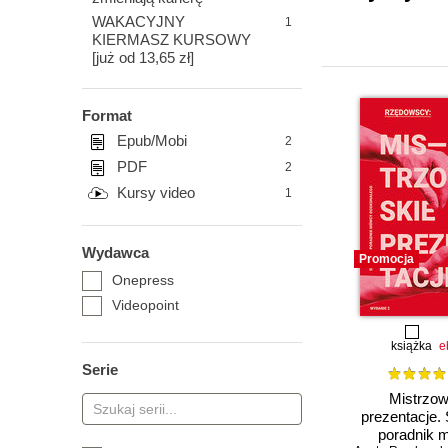
WAKACYJNY
1
KIERMASZ KURSOWY
[już od 13,65 zł]
Format
Epub/Mobi
2
PDF
2
Kursy video
1
Wydawca
Promocja
Onepress
Videopoint
książka
e
Serie
Mistrzow
prezentacje.
poradnik 