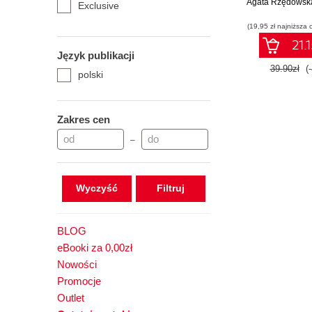
Agata Rzędowsk
doskonałego.
Exclusive
2
(19,95 zł najniższa 
21.1
Język publikacji
39.90zł
(
polski
Zakres cen
–
Wyczyść
BLOG
eBooki za 0,00zł
Nowości
Promocje
Outlet