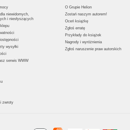
mocy
O Grupie Helion
dla niewidomych,
Zostań naszym autorem!
ych i niesłyszących
Oceń książkę
klepu
Zgłoś erratę
ywatności
Przykłady do książek
dostępności
Nagrody i wyróżnienia
zty wysyłki
Zgłoś naruszenie praw autorskich
ości
nasz serwis WWW
su
i zwroty