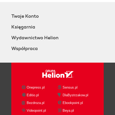
Twoje Konto
Księgarnia
Wydawnictwo Helion
Współpraca
Onepress.pl
Sensus.pl
Editio.pl
DlaBystrzakow.pl
Bezdroza.pl
Ebookpoint.pl
Videopoint.pl
Beya.pl