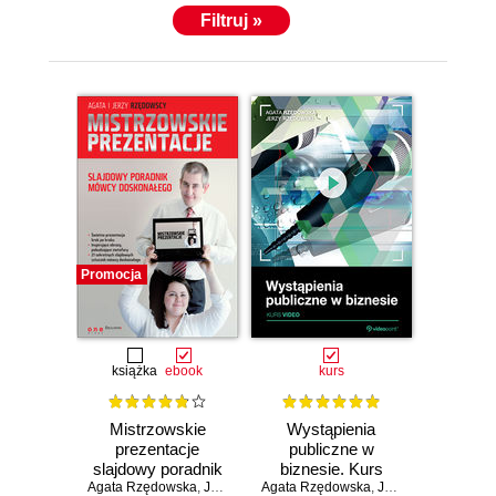
Filtruj »
Promocja
książka
ebook
kurs
Mistrzowskie
Wystąpienia
prezentacje
publiczne w
slajdowy poradnik
biznesie. Kurs
Agata Rzędowska
mówcy
,
Jerzy Rzędowski
Agata Rzędowska
video
,
Jerzy Rzędowski