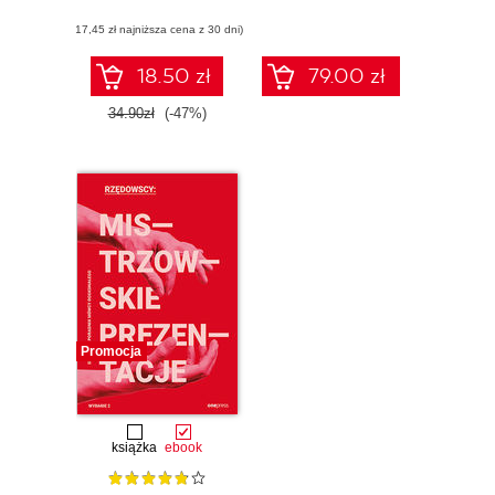
doskonałego
(17,45 zł najniższa cena z 30 dni)
18.50 zł
79.00 zł
34.90zł
(-47%)
Promocja
książka
ebook