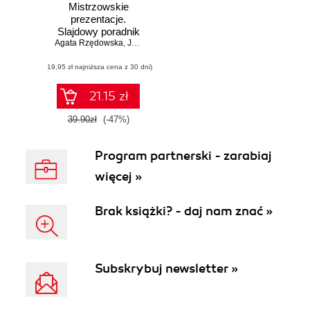
Mistrzowskie
prezentacje.
Slajdowy poradnik
Agata Rzędowska
mówcy
,
Jerzy Rzędowski
doskonałego.
(19,95 zł najniższa cena z 30 dni)
Wydanie 2
21.15 zł
39.90zł
(-47%)
Program partnerski - zarabiaj
więcej »
Brak książki? - daj nam znać »
Subskrybuj newsletter »