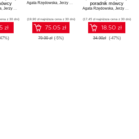
mówcy
Agata Rzędowska
,
Jerzy Rzędowski
poradnik mówcy
a
 Wydanie
,
Jerzy Rzędowski
Agata Rzędowska
doskonałego
,
Jerzy Rzędowski
cena z 30 dni)
(19,90 zł najniższa cena z 30 dni)
(17,45 zł najniższa cena z 30 dni)
5 zł
75.05 zł
18.50 zł
-47%)
79.00 zł
(-5%)
34.90zł
(-47%)