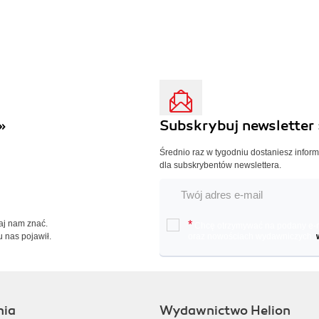
»
Subskrybuj newsletter 
Średnio raz w tygodniu dostaniesz infor
dla subskrybentów newslettera.
Daj nam znać.
*
Chcę otrzymywać na podany e-ma
u nas pojawił.
oraz nowościach wydawniczych.
nia
Wydawnictwo Helion