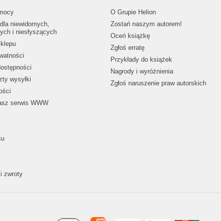
mocy
O Grupie Helion
dla niewidomych,
Zostań naszym autorem!
ych i niesłyszących
Oceń książkę
klepu
Zgłoś erratę
ywatności
Przykłady do książek
dostępności
Nagrody i wyróżnienia
zty wysyłki
Zgłoś naruszenie praw autorskich
ości
nasz serwis WWW
su
i zwroty