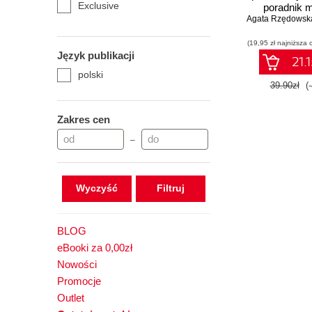
Exclusive
poradnik 
Agata Rzędowsk
doskonałego.
2
(19,95 zł najniższa 
Język publikacji
21.1
polski
39.90zł
(
Zakres cen
–
Wyczyść
BLOG
eBooki za 0,00zł
Nowości
Promocje
Outlet