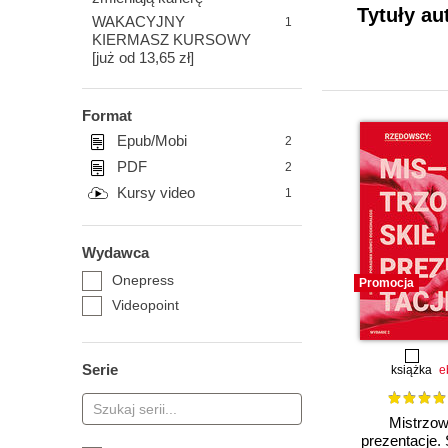
Tytuły au
WAKACYJNY
1
KIERMASZ KURSOWY
[już od 13,65 zł]
Format
Epub/Mobi
2
PDF
2
Kursy video
1
Wydawca
Onepress
Promocja
Videopoint
Serie
książka
e
Mistrzow
prezentacje.