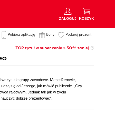
ZALOGUJ
KOSZYK
Pobierz aplikację
Bony
Podaruj prezent
TOP tytuł w super cenie » 50% taniej
eo
mal wszystkie grupy zawodowe. Menedżerowie,
) uczą się od Jerzego, jak mówić publicznie. „Czy
owcą rajdowym. Jednak tak jak w życiu
ię nauczyć dobrze prezentować”.