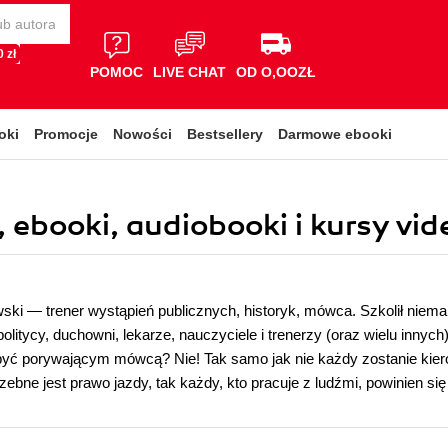
 zł
POMOC
LIVE CHAT
OD O,OOZŁ
oki
Promocje
Nowości
Bestsellery
Darmowe ebooki
, ebooki, audiobooki i kursy vid
ski — trener wystąpień publicznych, historyk, mówca. Szkolił nie
olitycy, duchowni, lekarze, nauczyciele i trenerzy (oraz wielu innych
yć porywającym mówcą? Nie! Tak samo jak nie każdy zostanie kier
ebne jest prawo jazdy, tak każdy, kto pracuje z ludźmi, powinien s