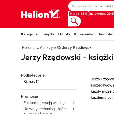
Kursy -65%
Inż. zwrotna 39,90
Kategorie
Książki
Ebooki
Kursy video
Audiobo
Helion.pl
» Autorzy
» 📚
Jerzy Rzędowski
Jerzy Rzędowski - książki
Podkategorie:
Jerzy Rzędow
Biznes IT
sprzedawcy, p
każdy może b
Promocja
każdemu potrz
Zaktualizuj swoją wiedzę
2
Uczymy technologii, które
1
zmieniają karierę