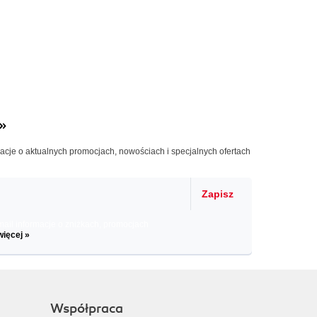
»
macje o aktualnych promocjach, nowościach i specjalnych ofertach
Zapisz
il informacje o zniżkach, promocjach
więcej »
Współpraca