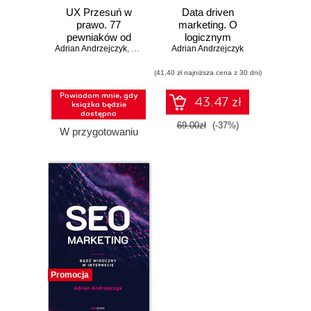
UX Przesuń w
Data driven
prawo. 77
marketing. O
pewniaków od
logicznym
Adrian Andrzejczyk
Mistrzów Designu
,
Roma Bitner
Adrian Andrzejczyk
,
podejściu do
Julia Czuczeło
,
Elżbieta Krutysza
,
podejmowania
(41,40 zł najniższa cena z 30 dni)
decyzji
Powiadom mnie, gdy
43.47 zł
książka będzie
dostępna
69.00zł
(-37%)
W przygotowaniu
Promocja