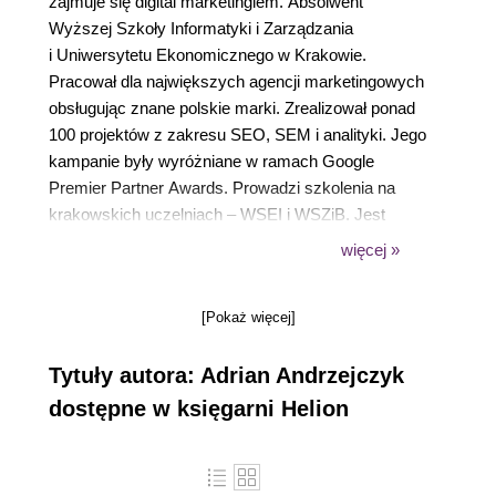
zajmuje się digital marketingiem. Absolwent
Wyższej Szkoły Informatyki i Zarządzania
i Uniwersytetu Ekonomicznego w Krakowie.
Pracował dla największych agencji marketingowych
obsługując znane polskie marki. Zrealizował ponad
100 projektów z zakresu SEO, SEM i analityki. Jego
kampanie były wyróżniane w ramach Google
Premier Partner Awards. Prowadzi szkolenia na
krakowskich uczelniach – WSEI i WSZiB. Jest
certyfikowanym specjalistą Google Ads, Google
więcej »
Analytics i DoubleClick, posiadającym status
partnera Google Ads. Prowadzi cykl szkoleń
[Pokaż więcej]
Performance Marketing Management na YouTube.
Tytuły autora: Adrian Andrzejczyk
dostępne w księgarni Helion