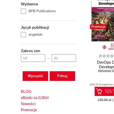
Wydawca
BPB Publications
Promocja
Język publikacji
angielski
ebo
Zakres cen
–
DevOps D
Develop
Abhishek G
Wyczyść
(116,10 zł najniższa 
125.
BLOG
eBooki za 0,00zł
139.00 zł
Nowości
Promocje