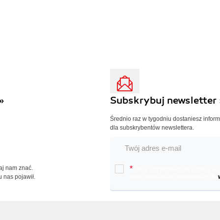
»
Subskrybuj newsletter 
Średnio raz w tygodniu dostaniesz infor
dla subskrybentów newslettera.
Daj nam znać.
*
Chcę otrzymywać na podany e-ma
u nas pojawił.
oraz nowościach wydawniczych.