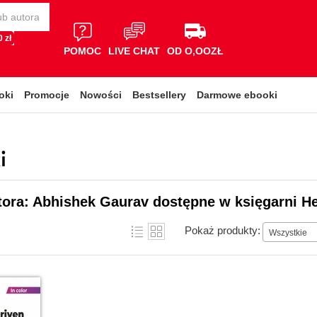
 zł
POMOC
LIVE CHAT
OD O,OOZŁ
oki
Promocje
Nowości
Bestsellery
Darmowe ebooki
i
tora: Abhishek Gaurav dostępne w księgarni He
Pokaż produkty:
Wszystkie