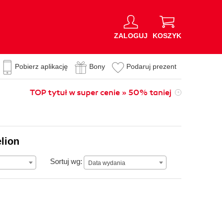
ZALOGUJ
KOSZYK
Pobierz aplikację
Bony
Podaruj prezent
TOP tytuł w super cenie » 50% taniej
lion
Data wydania
Sortuj wg:
Data wydania