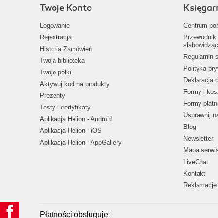
Twoje Konto
Księgar
Logowanie
Centrum po
Rejestracja
Przewodnik 
słabowidząc
Historia Zamówień
Regulamin s
Twoja biblioteka
Polityka pr
Twoje półki
Deklaracja 
Aktywuj kod na produkty
Formy i kos
Prezenty
Formy płatn
Testy i certyfikaty
Usprawnij 
Aplikacja Helion - Android
Blog
Aplikacja Helion - iOS
Newsletter
Aplikacja Helion - AppGallery
Mapa serwi
LiveChat
Kontakt
Reklamacje 
Płatności obsługuje: