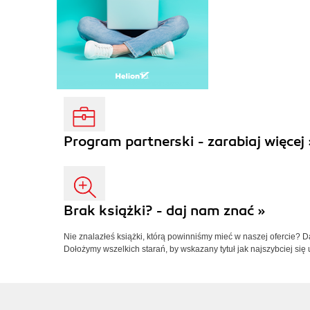
Program partnerski - zarabiaj więcej 
Brak książki? - daj nam znać »
Nie znalazłeś książki, którą powinniśmy mieć w naszej ofercie? 
Dołożymy wszelkich starań, by wskazany tytuł jak najszybciej się 