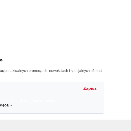
»
macje o aktualnych promocjach, nowościach i specjalnych ofertach
Zapisz
il informacje o zniżkach, promocjach
więcej »