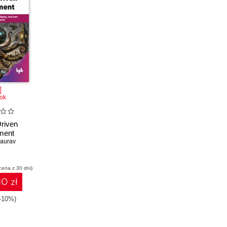
ok
riven
ment
aurav
cena z 30 dni)
10 zł
(-10%)