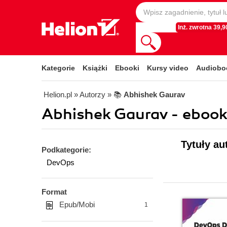
Inż. zwrotna 39,90
Kategorie
Książki
Ebooki
Kursy video
Audiobo
Helion.pl
» Autorzy
» 📚
Abhishek Gaurav
Abhishek Gaurav - ebook
Tytuły au
Podkategorie:
DevOps
Format
Epub/Mobi
1