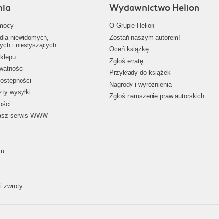
nia
Wydawnictwo Helion
mocy
O Grupie Helion
dla niewidomych,
Zostań naszym autorem!
ych i niesłyszących
Oceń książkę
klepu
Zgłoś erratę
ywatności
Przykłady do książek
dostępności
Nagrody i wyróżnienia
zty wysyłki
Zgłoś naruszenie praw autorskich
ości
nasz serwis WWW
su
i zwroty