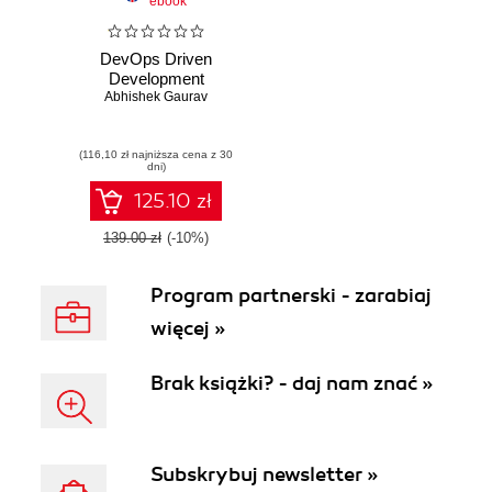
ebook
DevOps Driven
Development
Abhishek Gaurav
(116,10 zł najniższa cena z 30
dni)
125.10 zł
139.00 zł
(-10%)
Program partnerski - zarabiaj
więcej »
Brak książki? - daj nam znać »
Subskrybuj newsletter »