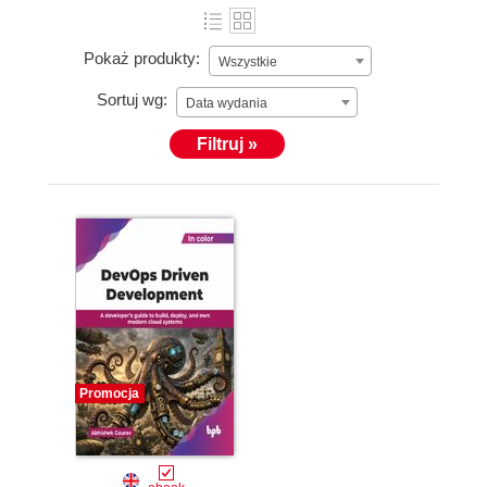
Pokaż produkty:
Wszystkie
Sortuj wg:
Data wydania
Filtruj »
Promocja