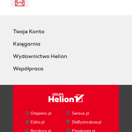
Twoje Konto
Księgarnia
Wydawnictwo Helion
Współpraca
Onepress.pl
Sensus.pl
Editio.pl
DlaBystrzakow.pl
Bezdroza.pl
Ebookpoint.pl