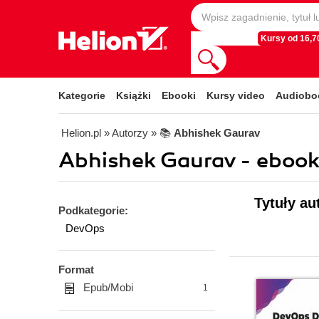
Kursy od 16,70
Kategorie
Książki
Ebooki
Kursy video
Audiobo
Helion.pl
» Autorzy
» 📚
Abhishek Gaurav
Abhishek Gaurav - ebook
Tytuły au
Podkategorie:
DevOps
Format
Epub/Mobi
1