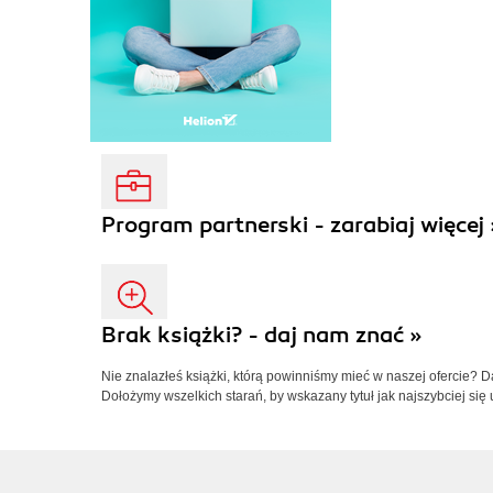
Program partnerski - zarabiaj więcej 
Brak książki? - daj nam znać »
Nie znalazłeś książki, którą powinniśmy mieć w naszej ofercie? 
Dołożymy wszelkich starań, by wskazany tytuł jak najszybciej się 