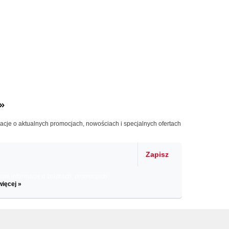
»
macje o aktualnych promocjach, nowościach i specjalnych ofertach
Zapisz
il informacje o zniżkach, promocjach
więcej »