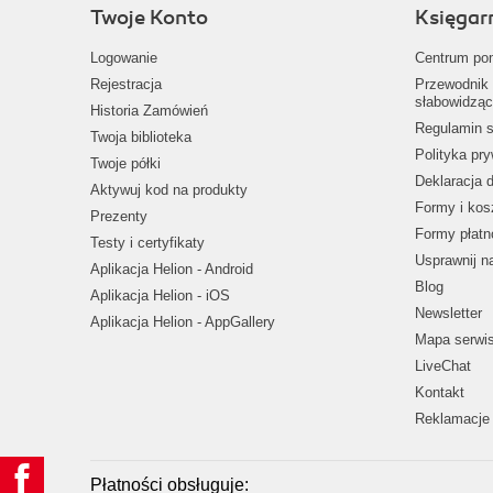
Twoje Konto
Księgar
Logowanie
Centrum po
Rejestracja
Przewodnik 
słabowidząc
Historia Zamówień
Regulamin s
Twoja biblioteka
Polityka pr
Twoje półki
Deklaracja 
Aktywuj kod na produkty
Formy i kos
Prezenty
Formy płatn
Testy i certyfikaty
Usprawnij 
Aplikacja Helion - Android
Blog
Aplikacja Helion - iOS
Newsletter
Aplikacja Helion - AppGallery
Mapa serwi
LiveChat
Kontakt
Reklamacje 
Płatności obsługuje: