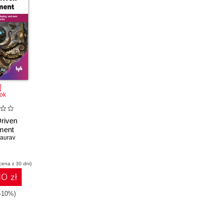
ok
riven
ment
aurav
cena z 30 dni)
10 zł
(-10%)