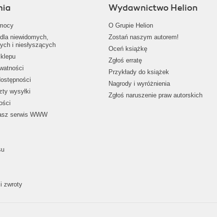
nia
Wydawnictwo Helion
mocy
O Grupie Helion
dla niewidomych,
Zostań naszym autorem!
ych i niesłyszących
Oceń książkę
klepu
Zgłoś erratę
ywatności
Przykłady do książek
dostępności
Nagrody i wyróżnienia
zty wysyłki
Zgłoś naruszenie praw autorskich
ości
nasz serwis WWW
su
i zwroty