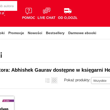
 zł
POMOC
LIVE CHAT
OD O,OOZŁ
oki
Promocje
Nowości
Bestsellery
Darmowe ebooki
i
tora: Abhishek Gaurav dostępne w księgarni He
Pokaż produkty:
Wszystkie