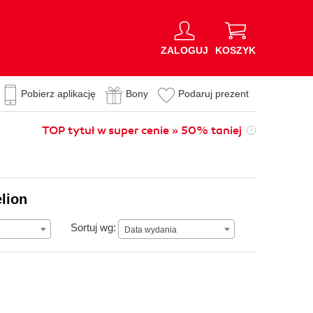
ZALOGUJ
KOSZYK
Pobierz aplikację
Bony
Podaruj prezent
TOP tytuł w super cenie » 50% taniej
lion
Data wydania
Sortuj wg:
Data wydania