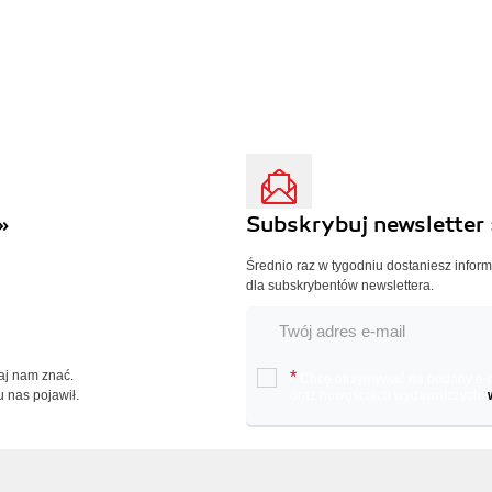
»
Subskrybuj newsletter 
Średnio raz w tygodniu dostaniesz infor
dla subskrybentów newslettera.
Daj nam znać.
*
Chcę otrzymywać na podany e-ma
u nas pojawił.
oraz nowościach wydawniczych.