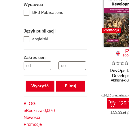
Wydawca
BPB Publications
Promocja
Język publikacji
angielski
ebo
Zakres cen
–
DevOps D
Develop
Abhishek G
Wyczyść
(116,10 zł najniższa 
125.
BLOG
eBooki za 0,00zł
139.00 zł
Nowości
Promocje