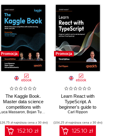
Promocja
Promocja
ebook
ebook
The Kaggle Book.
Learn React with
Master data science
TypeScript. A
competitions with
beginner's guide to
Luca Massaron
machine learning,
,
Bojan Tunguz
,
Konrad Banachewicz
building real-world,
Carl Rippon
,
Anthony Goldbloom
GenAI, and LLMs -
production-ready web
(126,75 zł najniższa cena z 30 dni)
Second Edition
(104,25 zł najniższa cena z 30 dni)
apps with React 19 and
TypeScript - Third
152.10 zł
125.10 zł
Edition