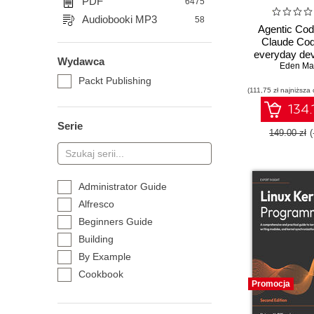
PDF
6475
Audiobooki MP3
58
Agentic Cod
Claude Cod
everyday dev
Wydawca
guide to agen
Eden Ma
with Claud
Packt Publishing
(111,75 zł najniższa 
134.
Serie
149.00 zł
Administrator Guide
Alfresco
Beginners Guide
Building
By Example
Cookbook
Promocja
Essentials
Expert Insight