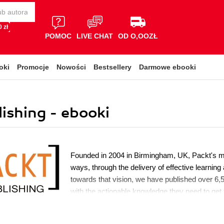
 zł
POMOC
LIVE CHAT
OD O,OOZŁ
oki
Promocje
Nowości
Bestsellery
Darmowe ebooki
shing - ebooki
Founded in 2004 in Birmingham, UK, Packt's mis
ways, through the delivery of effective learning
towards that vision, we have published over 6,5
with the actionable knowledge they need to get t
emerging technology or optimizing key skills in
also awarded over $1,000,000 through our Op