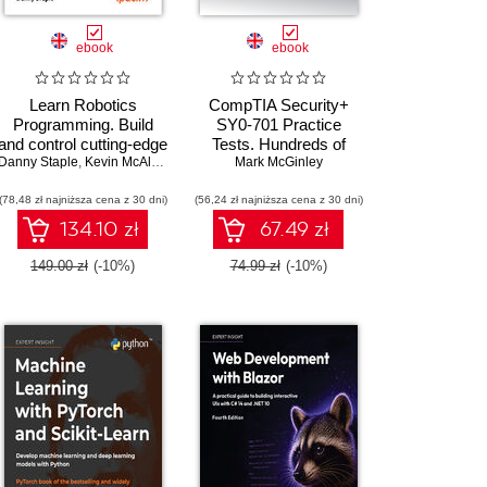
ebook
ebook
Learn Robotics
CompTIA Security+
Programming. Build
SY0-701 Practice
and control cutting-edge
Tests. Hundreds of
Danny Staple
,
Amit Malik
AI robots with
,
Prasad Gandham
,
Kevin McAleer
challenging mock exam
Mark McGinley
Raspberry Pi and
questions aligned with
(78,48 zł najniższa cena z 30 dni)
Python - Third Edition
(56,24 zł najniższa cena z 30 dni)
the latest SY0-701
exam objectives
134.10 zł
67.49 zł
149.00 zł
(-10%)
74.99 zł
(-10%)