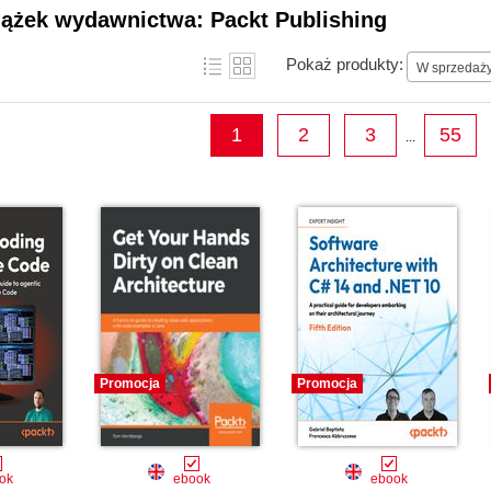
projects become household names along the w
iążek wydawnictwa: Packt Publishing
Pokaż produkty:
W sprzedaż
1
2
3
55
...
Promocja
Promocja
ok
ebook
ebook