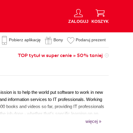
ZALOGUJ
KOSZYK
Pobierz aplikację
Bony
Podaruj prezent
TOP tytuł w super cenie » 50% taniej
sion is to help the world put software to work in new
 and information services to IT professionals. Working
00 books and videos so far, providing IT professionals
he job done - whether that's specific learning on an
 more established tools. As part of our mission, we have
więcej »
en Source Project Royalty scheme, helping numerous