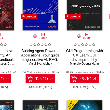
Promocja
Promocja
ok
ebook
ebook
tomotive
Building Agent-Powered
GUI Programming with
ity. An
Applications. Your guide
C#. Learn GUI
handbook
to generative AI, RAG,
development by
sser
ng modern
,
Dr. Dennis Kengo Oka
fine-tuning, and
Vasyl Zvarydchuk
Marcelo Guerra Hahn
building beginner-
latforms
orchestration for
friendly apps with
 cena z 30 dni)
(104,25 zł najniższa cena z 30 dni)
production use
(81,75 zł najniższa cena z 30 dni)
Blazor, MAUI, and
WinUI 3
10 zł
125.10 zł
98.10 zł
(-10%)
139.00 zł
(-10%)
109.00 zł
(-10%)