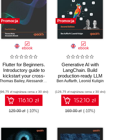
Promocja
Promocja
ebook
ebook
Flutter for Beginners.
Generative AI with
Introductory guide to
LangChain. Build
kickstart your cross-
production-ready LLM
Thomas Bailey
platform mobile app
,
Alessandro Biessek
Ben Auffarth
applications and
,
Leonid Kuligin
career with Flutter and
advanced agents using
(96,75 zł najniższa cena z 30 dni)
Dart - Fourth Edition
(126,75 zł najniższa cena z 30 dni)
Python, LangChain, and
LangGraph - Second
116.10 zł
152.10 zł
Edition
129.00 zł
(-10%)
169.00 zł
(-10%)