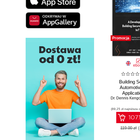
Promocja
ebo
Building 
Automotiv
Applicati
Dr. Dennis Keng
Developing r
solutions for
(89,25 zł najniższa 
automotive 
107.
119.00 zł
(