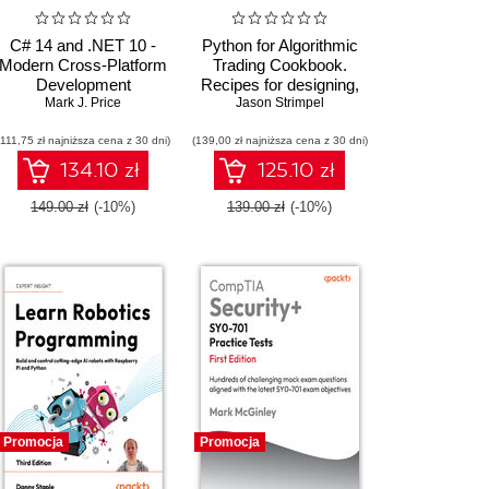
C# 14 and .NET 10 -
Python for Algorithmic
Modern Cross-Platform
Trading Cookbook.
Development
Recipes for designing,
Fundamentals. Build
Mark J. Price
building, and deploying
Jason Strimpel
modern websites and
algorithmic trading
(111,75 zł najniższa cena z 30 dni)
services with ASP.NET
(139,00 zł najniższa cena z 30 dni)
strategies with Python -
Core, Blazor, and EF
Second Edition
134.10 zł
125.10 zł
Core using Visual
Studio 2026 - Tenth
149.00 zł
(-10%)
139.00 zł
(-10%)
Edition
Promocja
Promocja