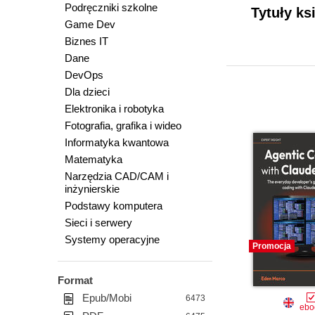
Podręczniki szkolne
Tytuły ks
Game Dev
Biznes IT
Dane
DevOps
Dla dzieci
Elektronika i robotyka
Fotografia, grafika i wideo
Informatyka kwantowa
Matematyka
Narzędzia CAD/CAM i
inżynierskie
Podstawy komputera
Sieci i serwery
Systemy operacyjne
Promocja
Format
Epub/Mobi
6473
ebo