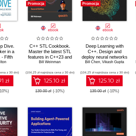
Promocja
Promocja
ok
ebook
ebook
p Dive.
C++ STL Cookbook.
Deep Learning with
ker in a
Master the latest STL
C++. Design and
- Fifth
features in C++23 and
deploy neural networks
lton
n
26 with practical
Bill Weinman
using CUDA for high-
Bill Chen
,
Vikash Gupta
recipes for modern C++
performance AI in C++
cena z 30 dni)
(104,25 zł najniższa cena z 30 dni)
development - Second
(104,25 zł najniższa cena z 30 dni)
Edition
1 zł
125.10 zł
125.10 zł
-10%)
139.00 zł
(-10%)
139.00 zł
(-10%)