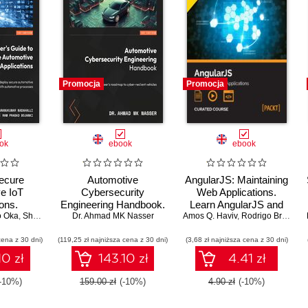
Promocja
Promocja
ok
ebook
ebook
Secure
Automotive
AngularJS: Maintaining
e IoT
Cybersecurity
Web Applications.
ons.
Engineering Handbook.
Learn AngularJS and
o Oka
obust IoT
,
Sharanukumar Nadahalli
Dr. Ahmad MK Nasser
The automotive
,
Jeff Yost
,
Ram Prasad Bojanki
Amos Q. Haviv
full-stack web
,
Dr. André Weimers
,
Rodrigo Branas
,
 next-gen
engineer's roadmap to
development
cena z 30 dni)
software
(119,25 zł najniższa cena z 30 dni)
cyber-resilient vehicles
(3,68 zł najniższa cena z 30 dni)
10 zł
143.10 zł
4.41 zł
-10%)
159.00 zł
(-10%)
4.90 zł
(-10%)