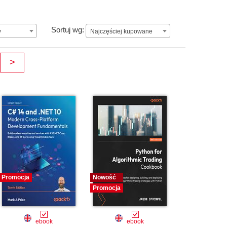
ay.
Najczęściej kupowane
Sortuj wg:
y
Najczęściej kupowane
>
Promocja
Nowość
Promocja
ebook
ebook