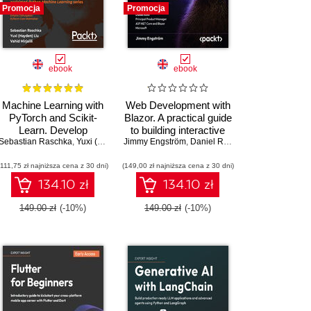
Promocja
Promocja
ebook
ebook
Machine Learning with
Web Development with
PyTorch and Scikit-
Blazor. A practical guide
Learn. Develop
to building interactive
Sebastian Raschka
machine learning and
,
Yuxi (Hayden) Liu
Jimmy Engström
UIs with C# 14 and
,
Vahid Mirjalili
,
Daniel Roth
,
Dmytro Dzhulgakov
deep learning models
.NET 10 - Fourth
(111,75 zł najniższa cena z 30 dni)
with Python
(149,00 zł najniższa cena z 30 dni)
Edition
134.10 zł
134.10 zł
149.00 zł
(-10%)
149.00 zł
(-10%)