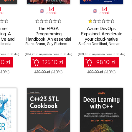
ok
ebook
ebook
rnel
The FPGA
Azure DevOps
ng. A
Programming
Explained. Accelerate
ive and
Handbook. An essential
your cloud-native
 to kernel
llimoria
Frank Bruno
guide to FPGA design
,
Guy Eschemann
Stefano Demiliani
software development
,
Nemanja Jovic
writing
for transforming ideas
with Azure DevOps for
 cena z 30 dni)
d kernel
(104,25 zł najniższa cena z 30 dni)
into hardware using
(109,00 zł najniższa cena z 30 dni)
Cloud Excellence -
ation -
SystemVerilog and
Second Edition
10 zł
125.10 zł
98.10 zł
ition
VHDL - Second Edition
(-10%)
139.00 zł
(-10%)
109.00 zł
(-10%)