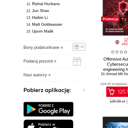
Rishal Hurbans
Jun Shan
Haibin Li
Promocja
Matt Goldwasser
Upom Malik
ebo
Bony podarunkowe »
Offensive Au
Podaruj prezent »
Cybersecur
engineering 
Dr. Ahmad MK Na
for exploiti
Nasi autorzy »
automotive p
(104,25 zł najniższa
Pobierz aplikację:
125.
139.00 zł