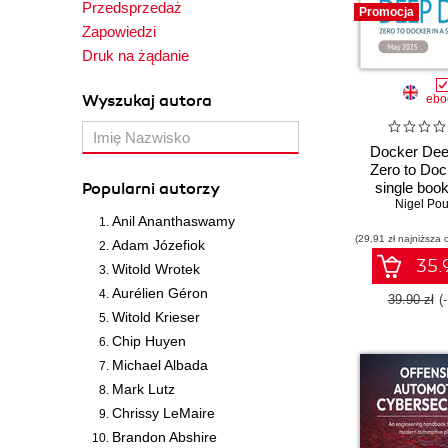
Przedsprzedaż
Promocja
Zapowiedzi
Druk na żądanie
Wyszukaj autora
ebo
Docker Dee
Zero to Doc
Popularni autorzy
single book 
Nigel Pou
Editio
Anil Ananthaswamy
(29,91 zł najniższa 
Adam Józefiok
35.9
Witold Wrotek
Aurélien Géron
39.90 zł
(
Witold Krieser
Chip Huyen
Michael Albada
Mark Lutz
Chrissy LeMaire
Brandon Abshire