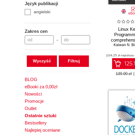
Język publikacji
Hands-on
angielski
How-to
ebo
Learn
Learning
Linux Ke
Zakres cen
Programmi
Mastering
comprehens
–
Other Role Guide
practical guide
Kaiwan N. Bi
Practical
internals, 
(104,25 zł najniższa
modules, an
Projects
Wyczyść
synchroniz
125.
Reference Guide
Second Ed
139.00 zł
BLOG
eBooki za 0,00zł
Nowości
Promocje
Outlet
Ostatnie sztuki
Bestsellery
Najlepiej oceniane