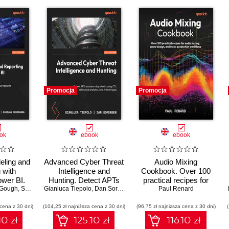
Promocja
Promocja
ok
ebook
ebook
eling and
Advanced Cyber Threat
Audio Mixing
 with
Intelligence and
Cookbook. Over 100
ower BI.
Hunting. Detect APTs
practical recipes for
 KPIs, and
Gough
,
Shailan Chudasama
Gianluca Tiepolo
and zero-day attacks
,
Marissa Thomas
,
Dan Sorensen
audio mixing, sound
Paul Renard
e reports
using CTI, behavioral
design, and music
 cena z 30 dni)
I from
(104,25 zł najniższa cena z 30 dni)
analytics, and AI
(96,75 zł najniższa cena z 30 dni)
production workflows
ch
techniques
10 zł
125.10 zł
116.10 zł