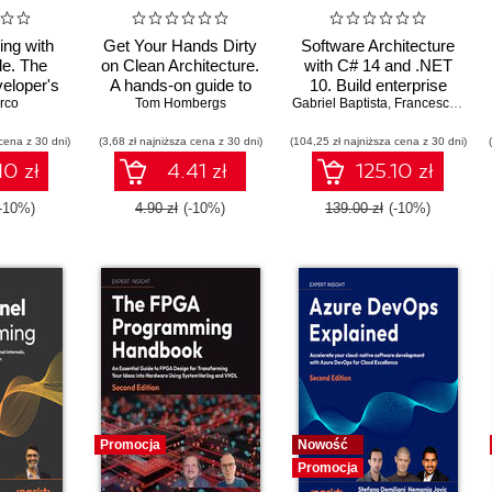
ing with
Get Your Hands Dirty
Software Architecture
e. The
on Clean Architecture.
with C# 14 and .NET
eloper's
A hands-on guide to
10. Build enterprise
tic coding
rco
creating clean web
Tom Hombergs
Gabriel Baptista
applications using
,
Francesco Abbruzzese
e Code
applications with code
microservices,
cena z 30 dni)
(3,68 zł najniższa cena z 30 dni)
examples in Java
(104,25 zł najniższa cena z 30 dni)
DevSecOps, EF Core,
and design patterns for
10 zł
4.41 zł
125.10 zł
Azure - Fifth Edition
(-10%)
4.90 zł
(-10%)
139.00 zł
(-10%)
Promocja
Nowość
Promocja