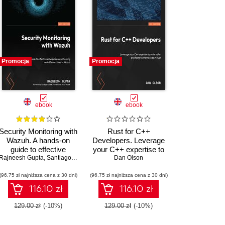
Promocja
Promocja
ebook
ebook
Security Monitoring with
Rust for C++
Wazuh. A hands-on
Developers. Leverage
guide to effective
your C++ expertise to
kirch
Matthew Frisbie
Rajneesh Gupta
enterprise security
,
Chandermani Arora
,
Santiago Bassett
write safer and faster
Dan Olson
using real-life use
systems code in Rust
(96,75 zł najniższa cena z 30 dni)
cases in Wazuh
(96,75 zł najniższa cena z 30 dni)
116.10 zł
116.10 zł
129.00 zł
(-10%)
129.00 zł
(-10%)