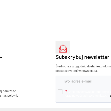
»
Subskrybuj newsletter 
Średnio raz w tygodniu dostaniesz infor
dla subskrybentów newslettera.
Daj nam znać.
*
Chcę otrzymywać na podany e-ma
u nas pojawił.
oraz nowościach wydawniczych.