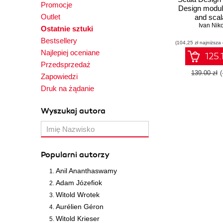
Promocje
Design modula
Outlet
and scal
applications b
Ivan Nik
Ostatnie sztuki
proven design
Bestsellery
(104,25 zł najniższa
in Scala -
Najlepiej oceniane
Editio
125.
Przedsprzedaż
139.00 zł
Zapowiedzi
Druk na żądanie
Wyszukaj autora
Popularni autorzy
Anil Ananthaswamy
Adam Józefiok
Witold Wrotek
Aurélien Géron
Witold Krieser