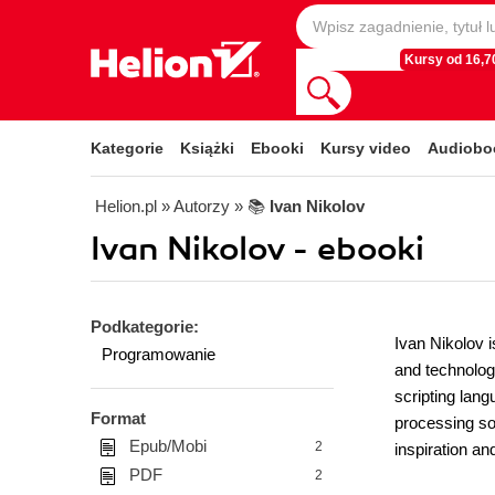
Kursy od 16,70
Kategorie
Książki
Ebooki
Kursy video
Audiobo
Helion.pl
» Autorzy
» 📚
Ivan Nikolov
Ivan Nikolov - ebooki
Podkategorie:
Ivan Nikolov i
Programowanie
and technolo
scripting lan
Format
processing sol
Epub/Mobi
2
inspiration an
PDF
2