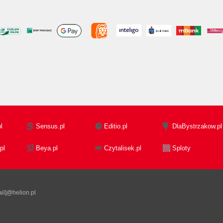
l
Sensus.pl
Editio.pl
DlaBystrzakow.pl
pl
Beya.pl
Czytalisek.pl
Sploty
il]@helion.pl