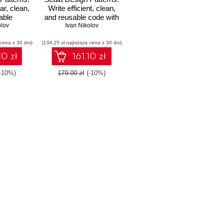
r, clean,
Write efficient, clean,
able
and reusable code with
y applying
olov
Ivan Nikolov
Scala
 patterns
 cena z 30 dni)
 Second
(134,25 zł najniższa cena z 30 dni)
n
10 zł
161.10 zł
(-10%)
179.00 zł
(-10%)