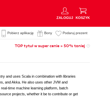
ZALOGUJ
KOSZYK
Pobierz aplikację
Bony
Podaruj prezent
TOP tytuł w super cenie » 50% taniej
try and uses Scala in combination with libraries
s, and Akka. He also uses other JVM and
 real-time machine learning platform, batch
source projects, whether it be to contribute or get