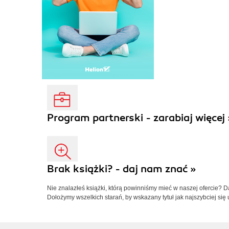
Program partnerski - zarabiaj więcej 
Brak książki? - daj nam znać »
Nie znalazłeś książki, którą powinniśmy mieć w naszej ofercie? 
Dołożymy wszelkich starań, by wskazany tytuł jak najszybciej się 