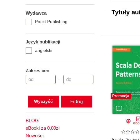
Tytuły au
Wydawca
Packt Publishing
Język publikacji
angielski
Zakres cen
–
Promocja
Wyczyść
BLOG
ebo
eBooki za 0,00zł
Nowości
Scala Design 