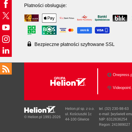
Płatności obsługuje:
Bezpieczne płatności szyfrowane SSL
Onepress.p
Videopoint.
Helion.pl sp. z o.o.
tel. (32) 230-98-63
ul. Kościuszki 1c
e-mail:
[wyświetl ema
© Helion.pl 1991-2026
44-100 Gliwice
NIP: 6312636254
Regon: 241989027