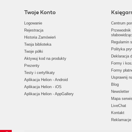
Twoje Konto
Księgar
Logowanie
Centrum po
Rejestracja
Przewodnik 
słabowidząc
Historia Zamówień
Regulamin s
Twoja biblioteka
Polityka pr
Twoje półki
Deklaracja 
Aktywuj kod na produkty
Formy i kos
Prezenty
Formy płatn
Testy i certyfikaty
Usprawnij 
Aplikacja Helion - Android
Blog
Aplikacja Helion - iOS
Newsletter
Aplikacja Helion - AppGallery
Mapa serwi
LiveChat
Kontakt
Reklamacje 