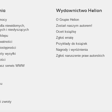
nia
Wydawnictwo Helion
mocy
O Grupie Helion
dla niewidomych,
Zostań naszym autorem!
ych i niesłyszących
Oceń książkę
klepu
Zgłoś erratę
ywatności
Przykłady do książek
dostępności
Nagrody i wyróżnienia
zty wysyłki
Zgłoś naruszenie praw autorskich
ości
nasz serwis WWW
su
i zwroty