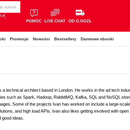
 zł
POMOC
LIVE CHAT
OD O,OOZŁ
oki
Promocje
Nowości
Bestsellery
Darmowe ebooki
s a technical architect based in London. He works in the ad tech indus
gies such as Spark, Hadoop, RabbitMQ, Kafka, SQL and NoSQL store
guages. Some of the projects Ivan has worked on include a large-scale
utions, and high load APIs. Ivan also likes getting involved with open 
d good ideas.