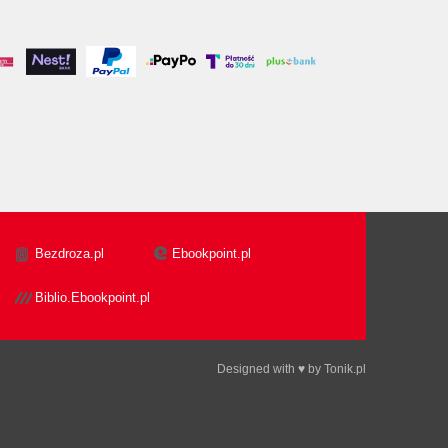
Bezdroza.pl
Ebookpoint.pl
Biblio.Ebookpoint.pl
Designed with ♥ by
Tonik.pl