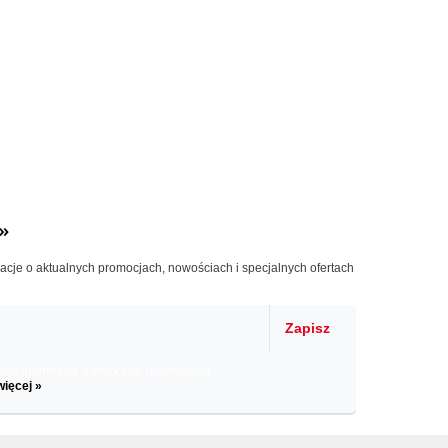
»
macje o aktualnych promocjach, nowościach i specjalnych ofertach
Zapisz
il informacje o zniżkach, promocjach
więcej »