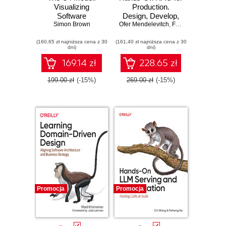
Visualizing
Production.
Software
Design, Develop,
Architecture
Simon Brown
Ofer Mendelevitch
and Deploy
,
Forrest Sheng Bao
Production-Ready
(160,65 zł najniższa cena z 30
(161,40 zł najniższa cena z 30
RAG Applications
dni)
dni)
169.14 zł
228.65 zł
199.00 zł
(-15%)
269.00 zł
(-15%)
Promocja
Promocja