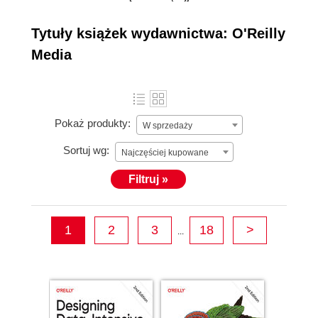
played a seminal role in the
Internet revolution. Through its books, events, online
Tytuły książek wydawnictwa: O'Reilly
training courses, webcasts, and evangelism, O’Reilly
Media
has educated a generation of technologists and
entrepreneurs and shaped the dialogue about the future
direction of the industry. The company has played an
enormous role in the evolution and adoption of the
Pokaż produkty:
W sprzedaży
World Wide Web, open source software, big data, and
the Maker movement.
Sortuj wg:
Najczęściej kupowane
Filtruj »
1
2
3
18
>
...