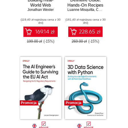
World Web
Hands-On Recipes
Applications and
Jonathan Wexler
Luanne Misquitta
for Production-
,
Christophe Willemsen
Backend APIs
Ready Graph
(119,40 zł najniższa cena z 30
(161,40 zł najniższa cena z 30
Implementations
dni)
dni)
169.14 zł
228.65 zł
199.00 zł
(-15%)
269.00 zł
(-15%)
Promocja
Promocja
ebook
ebook