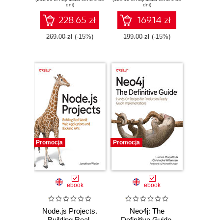
dni)
dni)
228.65 zł
169.14 zł
269.00 zł
(-15%)
199.00 zł
(-15%)
Promocja
Promocja
ebook
ebook
Node.js Projects.
Neo4j: The
Building Real-
Definitive Guide.