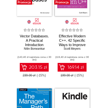
Promocja
Promocja
ebook
ebook
Vector Databases.
Effective Modern
A Practical
C++. 42 Specific
Introduction
Ways to Improve
Nitin Borwankar
Your Use of C++11
Scott Meyers
and C++14
(143,40 zł najniższa cena z 30
(119,40 zł najniższa cena z 30
dni)
dni)
203.15 zł
169.14 zł
239.00 zł
(-15%)
199.00 zł
(-15%)