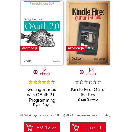
Promocja
Promocja
ebook
ebook
Getting Started
Kindle Fire: Out of
with OAuth 2.0.
the Box
Programming
Brian Sawyer
Clients for Secure
Ryan Boyd
Web API
(41,94 zł najniższa cena z 30 dni)
Authorization and
(8,94 zł najniższa cena z 30 dni)
Authentication
59.42 zł
12.67 zł