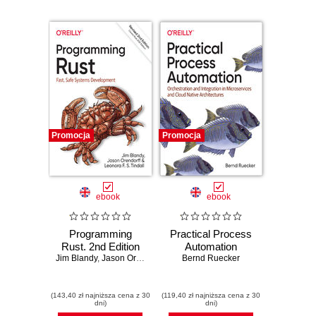
Promocja
Promocja
ebook
ebook
Programming
Practical Process
Rust. 2nd Edition
Automation
Jim Blandy
,
Jason Orendorff
,
Leonora F . S. Tindall
Bernd Ruecker
(143,40 zł najniższa cena z 30
(119,40 zł najniższa cena z 30
dni)
dni)