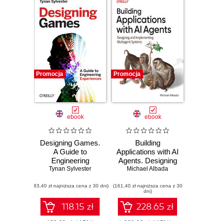
Promocja
Promocja
ebook
ebook
Designing Games.
Building
A Guide to
Applications with AI
Engineering
Agents. Designing
Tynan Sylvester
Experiences
and Implementing
Michael Albada
Multiagent
(83,40 zł najniższa cena z 30 dni)
(161,40 zł najniższa cena z 30
Systems
dni)
118.15 zł
228.65 zł