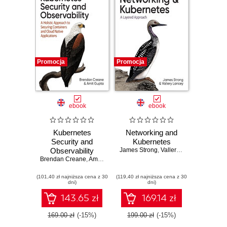
Promocja
Promocja
ebook
ebook
Kubernetes
Networking and
Security and
Kubernetes
Observability
James Strong
,
Vallery Lancey
Brendan Creane
,
Amit Gupta
(101,40 zł najniższa cena z 30
(119,40 zł najniższa cena z 30
dni)
dni)
143.65 zł
169.14 zł
169.00 zł
(-15%)
199.00 zł
(-15%)