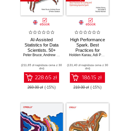
ebook
ebook
AI-Assisted
High Performance
Statistics for Data
Spark. Best
Scientists. 50+
Practices for
Peter Bruce
Essential
,
Andrew Bruce
,
Peter Gedeck
Holden Karau
Scaling and
,
Adi Polak
,
Rachel Warr
Concepts Using R
Optimizing Apache
(211,65 zł najniższa cena z 30
and Python. 3rd
(131,40 zł najniższa cena z 30
Spark. 2nd Edition
dni)
dni)
Edition
228.65 zł
186.15 zł
269.00 zł
(-15%)
219.00 zł
(-15%)