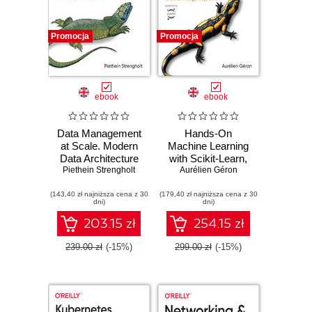
Promocja
Promocja
ebook
ebook
Data Management
Hands-On
at Scale. Modern
Machine Learning
Data Architecture
with Scikit-Learn,
Piethein Strengholt
with Data Mesh
Aurélien Géron
Keras, and
and Data Fabric.
TensorFlow. 3rd
(143,40 zł najniższa cena z 30
2nd Edition
(179,40 zł najniższa cena z 30
Edition
dni)
dni)
203.15 zł
254.15 zł
239.00 zł
(-15%)
299.00 zł
(-15%)