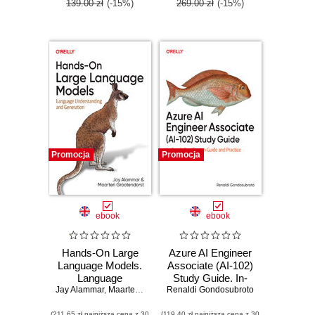
139.00 zł
(-15%)
269.00 zł
(-15%)
Promocja
Promocja
ebook
ebook
Hands-On Large
Azure AI Engineer
Language Models.
Associate (AI-102)
Language
Study Guide. In-
Jay Alammar
Understanding and
,
Maarten Grootendorst
Renaldi Gondosubroto
Depth Certification
Generation
Guide and Practice
(211,65 zł najniższa cena z 30
(119,40 zł najniższa cena z 30