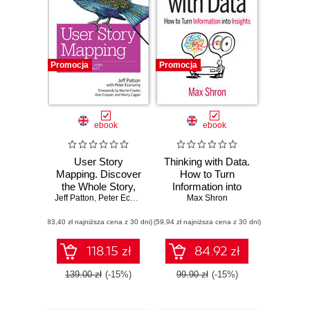
Promocja
Promocja
ebook
ebook
User Story
Thinking with Data.
Mapping. Discover
How to Turn
the Whole Story,
Information into
Jeff Patton
Build the Right
,
Peter Economy
Max Shron
Insights
Product
(83,40 zł najniższa cena z 30 dni)
(59,94 zł najniższa cena z 30 dni)
118.15 zł
84.92 zł
139.00 zł
(-15%)
99.90 zł
(-15%)