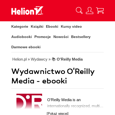
Kategorie
Książki
Ebooki
Kursy video
Audiobooki
Promocje
Nowości
Bestsellery
Darmowe ebooki
Helion.pl
» Wydawcy
» 📚
O'Reilly Media
Wydawnictwo O'Reilly
Media - ebooki
O’Reilly Media is an
internationally recognized, multi-
faceted media company that has
[Pokaż więcej]