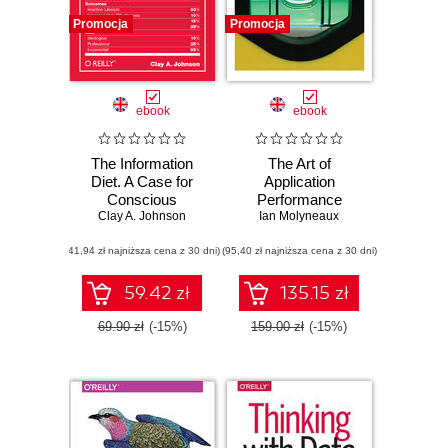
Promocja
Promocja
ebook
ebook
The Information
The Art of
Diet. A Case for
Application
Conscious
Performance
Comsumption
Clay A. Johnson
Testing. From
Ian Molyneaux
Strategy to Tools.
(41,94 zł najniższa cena z 30 dni)
(95,40 zł najniższa cena z 30 dni)
2nd Edition
59.42 zł
135.15 zł
69.90 zł
(-15%)
159.00 zł
(-15%)