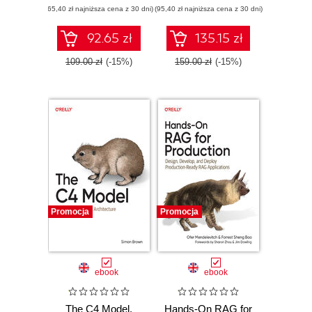
(65,40 zł najniższa cena z 30 dni)
Quality Assurance
(95,40 zł najniższa cena z 30 dni)
92.65 zł
135.15 zł
109.00 zł
(-15%)
159.00 zł
(-15%)
Promocja
Promocja
ebook
ebook
The C4 Model.
Hands-On RAG for