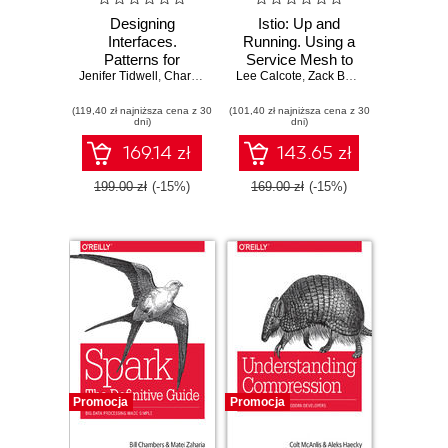
Designing
Istio: Up and
Interfaces.
Running. Using a
Patterns for
Service Mesh to
Jenifer Tidwell
Effective
,
Charles Brewer
Lee Calcote
Connect, Secure,
,
Aynne Valencia
,
Zack Butcher
Interaction Design.
Control, and
(119,40 zł najniższa cena z 30
3rd Edition
(101,40 zł najniższa cena z 30
Observe
dni)
dni)
169.14 zł
143.65 zł
199.00 zł
(-15%)
169.00 zł
(-15%)
Promocja
Promocja