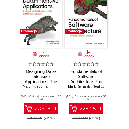
Promocja
Promocja
ebook
ebook
Designing Data-
Fundamentals of
Intensive
Software
Applications. The
Architecture. 2nd
Martin Kleppmann
Big Ideas Behind
,
Chris Riccomini
Mark Richards
Edition
,
Neal Ford
Reliable, Scalable,
(143,40 zł najniższa cena z 30
and Maintainable
(161,40 zł najniższa cena z 30
dni)
dni)
Systems. 2nd
Edition
203.15 zł
228.65 zł
239.00 zł
(-15%)
269.00 zł
(-15%)