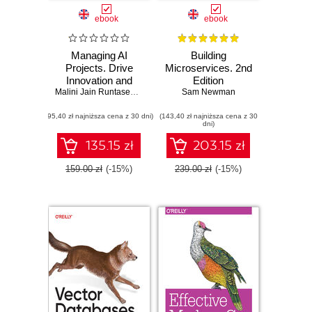
ebook
ebook
Managing AI
Building
Projects. Drive
Microservices. 2nd
Innovation and
Edition
Successfully
Malini Jain Runtasewee
,
Adrián González Sánchez
Sam Newman
Navigate the Full AI
(95,40 zł najniższa cena z 30 dni)
Project Lifecycle
(143,40 zł najniższa cena z 30
dni)
135.15 zł
203.15 zł
159.00 zł
(-15%)
239.00 zł
(-15%)