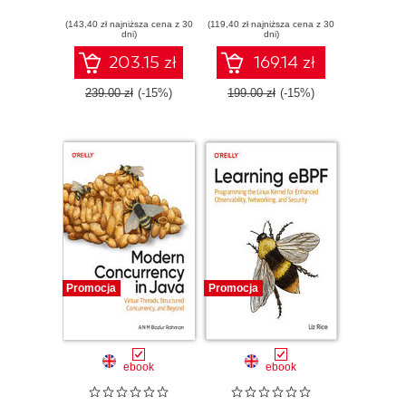
Models
(143,40 zł najniższa cena z 30
(119,40 zł najniższa cena z 30
dni)
dni)
203.15 zł
169.14 zł
239.00 zł
(-15%)
199.00 zł
(-15%)
Promocja
Promocja
ebook
ebook