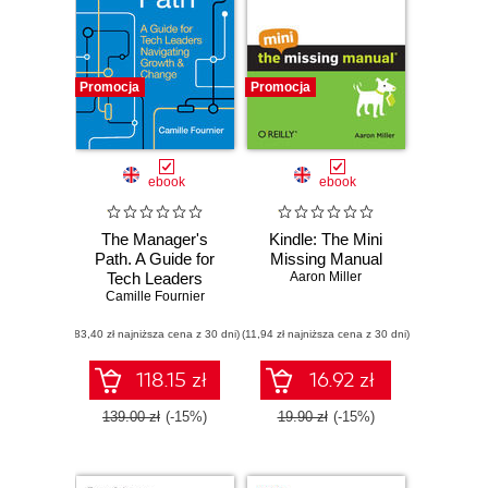
Promocja
Promocja
ebook
ebook
The Manager's
Kindle: The Mini
Path. A Guide for
Missing Manual
Tech Leaders
Aaron Miller
Navigating Growth
Camille Fournier
and Change
(83,40 zł najniższa cena z 30 dni)
(11,94 zł najniższa cena z 30 dni)
118.15 zł
16.92 zł
139.00 zł
(-15%)
19.90 zł
(-15%)