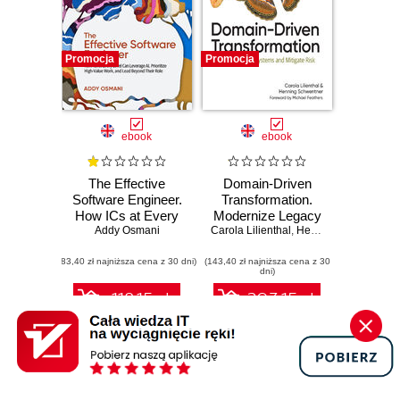
Promocja
Promocja
ebook
ebook
The Effective
Domain-Driven
Software Engineer.
Transformation.
How ICs at Every
Modernize Legacy
Addy Osmani
Level Can
Carola Lilienthal
Systems and
,
Henning Schwentner
Leverage AI,
Mitigate Risk
(83,40 zł najniższa cena z 30 dni)
Prioritize High-
(143,40 zł najniższa cena z 30
dni)
Value Work, and
Lead Beyond Their
118.15 zł
203.15 zł
Role
139.00 zł
(-15%)
239.00 zł
(-15%)