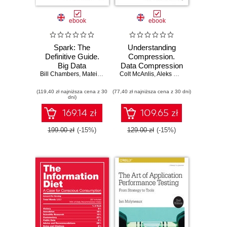
ebook
ebook
Spark: The
Understanding
Definitive Guide.
Compression.
Big Data
Data Compression
Bill Chambers
Processing Made
,
Matei Zaharia
Colt McAnlis
for Modern
,
Aleks Haecky
Simple
Developers
(119,40 zł najniższa cena z 30
(77,40 zł najniższa cena z 30 dni)
dni)
169.14 zł
109.65 zł
199.00 zł
(-15%)
129.00 zł
(-15%)