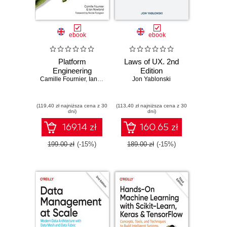
ebook
ebook
Platform
Laws of UX. 2nd
Engineering
Edition
Camille Fournier
,
Ian Nowland
Jon Yablonski
(119,40 zł najniższa cena z 30
(113,40 zł najniższa cena z 30
dni)
dni)
169.14 zł
160.65 zł
199.00 zł
(-15%)
189.00 zł
(-15%)