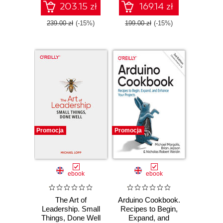
203.15 zł
169.14 zł
239.00 zł
(-15%)
199.00 zł
(-15%)
Promocja
Promocja
ebook
ebook
The Art of
Arduino Cookbook.
Leadership. Small
Recipes to Begin,
Things, Done Well
Expand, and