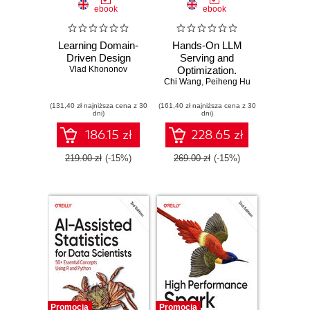
ebook
ebook
Learning Domain-
Hands-On LLM
Driven Design
Serving and
Vlad Khononov
Optimization.
Chi Wang
Hosting LLMs at
,
Peiheng Hu
Scale
(131,40 zł najniższa cena z 30
(161,40 zł najniższa cena z 30
dni)
dni)
186.15 zł
228.65 zł
219.00 zł
(-15%)
269.00 zł
(-15%)
Promocja
Promocja