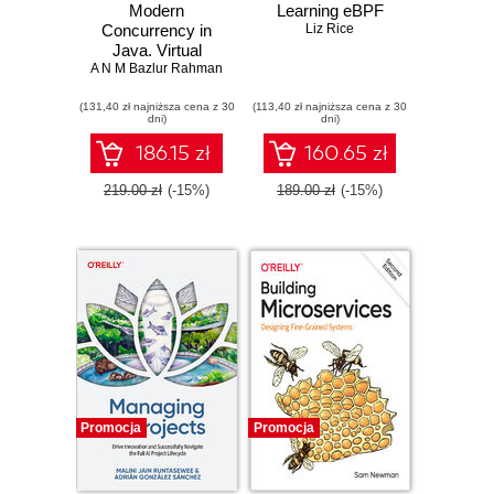
Modern
Learning eBPF
Concurrency in
Liz Rice
Java. Virtual
A N M Bazlur Rahman
Threads,
Structured
(131,40 zł najniższa cena z 30
Concurrency, and
(113,40 zł najniższa cena z 30
dni)
dni)
Beyond
186.15 zł
160.65 zł
219.00 zł
(-15%)
189.00 zł
(-15%)
Promocja
Promocja