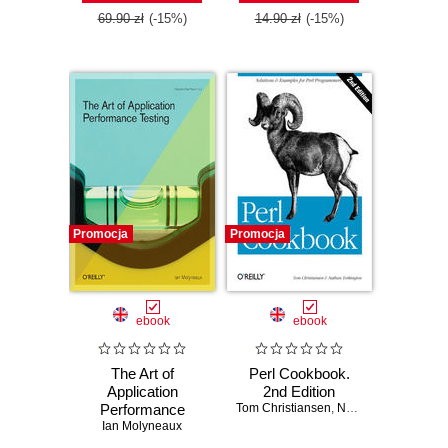
69.90 zł
(-15%)
14.90 zł
(-15%)
Promocja
Promocja
ebook
ebook
The Art of
Perl Cookbook.
Application
2nd Edition
Performance
Tom Christiansen
,
Nathan Torkington
Testing. Help for
Ian Molyneaux
Programmers and