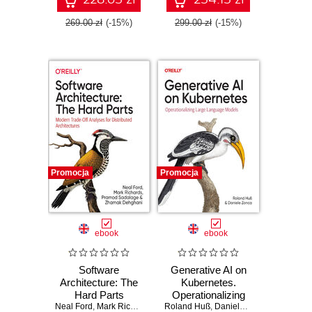
269.00 zł
(-15%)
299.00 zł
(-15%)
Promocja
Promocja
ebook
ebook
Software
Generative AI on
Architecture: The
Kubernetes.
Hard Parts
Operationalizing
Neal Ford
,
Mark Richards
,
Pramod Sadalage
Roland Huß
Large Language
,
Daniele Zonca