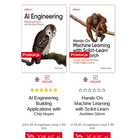
Promocja
Promocja
ebook
ebook
AI Engineering.
Hands-On
Building
Machine Learning
Applications with
with Scikit-Learn
Foundation Models
Chip Huyen
and PyTorch.
Aurélien Géron
Concepts, Tools,
(161,40 zł najniższa cena z 30
(179,40 zł najniższa cena z 30
and Techniques to
dni)
dni)
Build Intelligent
Systems
228.65 zł
254.15 zł