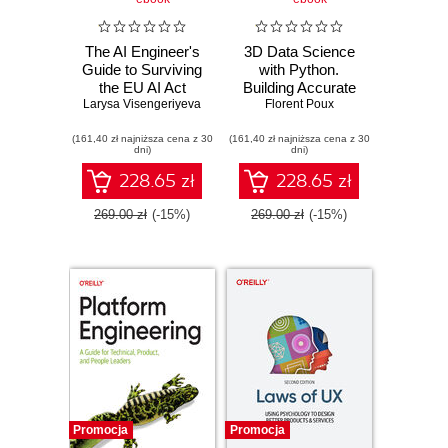
The AI Engineer's
3D Data Science
Guide to Surviving
with Python.
the EU AI Act
Building Accurate
Larysa Visengeriyeva
Florent Poux
Digital
Environments with
(161,40 zł najniższa cena z 30
(161,40 zł najniższa cena z 30
3D Point Cloud
dni)
dni)
Workflows
228.65 zł
228.65 zł
269.00 zł
(-15%)
269.00 zł
(-15%)
Promocja
Promocja