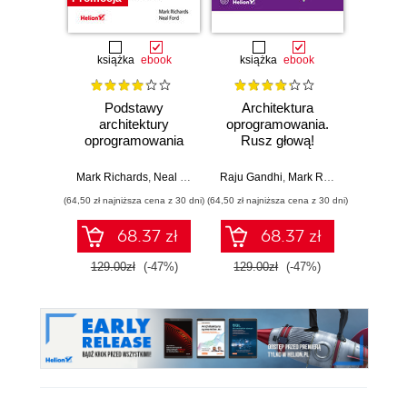
książka
ebook
książka
ebook
ksią
Podstawy
Architektura
Pod
architektury
oprogramowania.
ar
oprogramowania
Rusz głową!
rozwią
dla inżynierów.
Przewodnik po
reg
Wydanie II
myśleniu
strate
Mark Richards
,
Neal Ford
Raju Gandhi
,
Mark Richards
,
Neal Fo
architektonicznym
arch
(64,50 zł najniższa cena z 30 dni)
(64,50 zł najniższa cena z 30 dni)
(64,50 zł naj
ro
niezwy
68.37 zł
68.37 zł
Wy
129.00zł
(-47%)
129.00zł
(-47%)
129.0