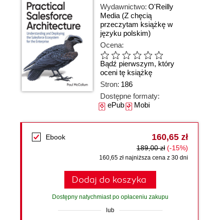
Wydawnictwo:
O'Reilly
Media
(Z chęcią
przeczytam książkę w
języku polskim)
Ocena:
Bądź pierwszym, który
oceni tę książkę
Stron:
186
Dostępne formaty:
ePub
Mobi
160,65 zł
Ebook
189,00 zł
(-15%)
160,65 zł najniższa cena z 30 dni
Dodaj do koszyka
Dostępny natychmiast po opłaceniu zakupu
lub