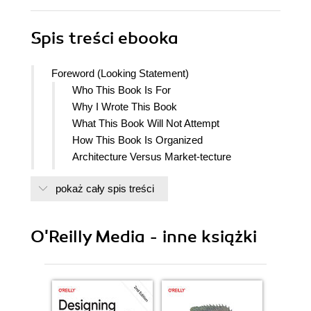
Spis treści
ebooka
Foreword (Looking Statement)
Who This Book Is For
Why I Wrote This Book
What This Book Will Not Attempt
How This Book Is Organized
Architecture Versus Market-tecture
Mental Hurdles and the Best Features of
pokaż cały spis treści
Salesforce
Conventions Used in This Book
OReilly Online Learning
O'Reilly Media - inne książki
How to Contact Us
Acknowledgments
1. Main Application Functionality and Capabilities
Salesforce and Clouds
Whats in a Name?