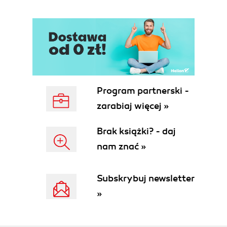
Enterprise Software Capabilities
Platforms
Components
Features
Applications
Functional Capabilities and Products
Summary
3. Platform Data Concepts
Program partnerski -
Basic Technical Architecture of an RDBMS
zarabiaj więcej »
Tables and Rows
Relationships
Brak książki? - daj
RecordTypes
nam znać »
Triggers and Flows
Big Objects (NoSQL)
External Objects (Mapped Data Sync) and
Subskrybuj newsletter
Files
»
Remote Data Queries
Flat File Data
The Good