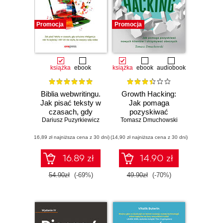
Promocja
Promocja
książka
ebook
książka
ebook
audiobook
Biblia webwritingu.
Growth Hacking:
Jak pisać teksty w
Jak pomaga
czasach, gdy
pozyskiwać
Dariusz Puzyrkiewicz
sztuczna
nowych klientów i
Tomasz Dmuchowski
inteligencja robi to
utrzymywać
(16,89 zł najniższa cena z 30 dni)
szybciej i nikt ich
(14,90 zł najniższa cena z 30 dni)
obecnych
nie czyta, bo
wszyscy wolą
16.89 zł
14.90 zł
wideo
54.90zł
(-69%)
49.90zł
(-70%)