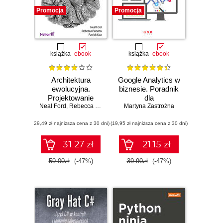
Promocja
Promocja
książka
ebook
książka
ebook
Architektura
Google Analytics w
ewolucyjna.
biznesie. Poradnik
Projektowanie
dla
Neal Ford
oprogramowania i
,
Rebecca Parsons
,
zaawansowanych
Patrick Kua
Martyna Zastrożna
wsparcie zmian
(29,49 zł najniższa cena z 30 dni)
(19,95 zł najniższa cena z 30 dni)
31.27 zł
21.15 zł
59.00zł
(-47%)
39.90zł
(-47%)