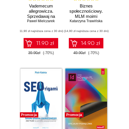
Vademecum
Biznes
allegrowicza.
społecznościowy.
Sprzedawaj na
MLM moimi
pomarańczowym
Paweł Mielczarek
Katarzyna Trawińska
oczami (b2b)
portalu bez
(11,90 zł najniższa cena z 30 dni)
tajemnic
(14,90 zł najniższa cena z 30 dni)
11.90 zł
14.90 zł
39.90zł
(-70%)
49.90zł
(-70%)
Promocja
Promocja