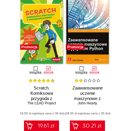
Promocja
Promocja
książka
ebook
książka
ebook
Scratch.
Zaawansowane
Komiksowa
uczenie
przygoda z
maszynowe z
programowaniem
The LEAD Project
językiem Python
John Hearty
(18,50 zł najniższa cena z 30 dni)
(28,50 zł najniższa cena z 30 dni)
19.61 zł
30.21 zł