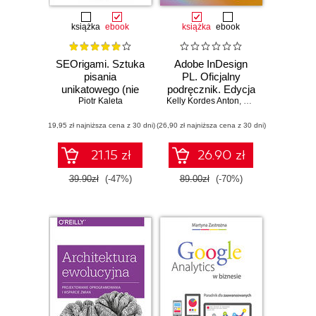
książka
ebook
książka
ebook
SEOrigami. Sztuka
Adobe InDesign
pisania
PL. Oficjalny
unikatowego (nie
podręcznik. Edycja
tylko na potrzeby
Piotr Kaleta
Kelly Kordes Anton
2020
,
Tina DeJarld
pozycjonowania)
(19,95 zł najniższa cena z 30 dni)
(26,90 zł najniższa cena z 30 dni)
21.15 zł
26.90 zł
39.90zł
(-47%)
89.00zł
(-70%)