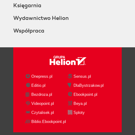
Księgarnia
Wydawnictwo Helion
Współpraca
Onepress.pl
Sensus.pl
Editio.pl
DlaBystrzakow.pl
Bezdroza.pl
Ebookpoint.pl
Videopoint.pl
Beya.pl
Czytalisek.pl
Sploty
Biblio.Ebookpoint.pl