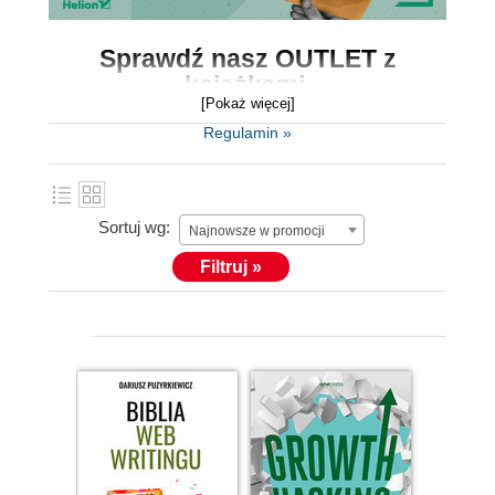
Sprawdź nasz
OUTLET z
książkami.
[Pokaż więcej]
Outlet to miejsce, gdzie znajdziesz
książki w
Regulamin »
okazyjnych cenach
, końcówki serii i starsze
tytuły.
Sortuj wg:
Książki zawierają mnóstwo fachowej wiedzy,
Najnowsze w promocji
dlatego koniecznie skorzystaj z wyjątkowo
Filtruj »
niskich cen i wybierz coś dla siebie.