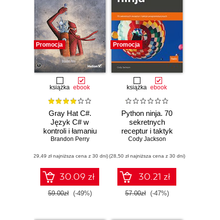
Promocja
Promocja
książka
ebook
książka
ebook
Gray Hat C#.
Python ninja. 70
Język C# w
sekretnych
kontroli i łamaniu
receptur i taktyk
zabezpieczeń
Brandon Perry
programistycznych
Cody Jackson
(29,49 zł najniższa cena z 30 dni)
(28,50 zł najniższa cena z 30 dni)
30.09 zł
30.21 zł
59.00zł
(-49%)
57.00zł
(-47%)