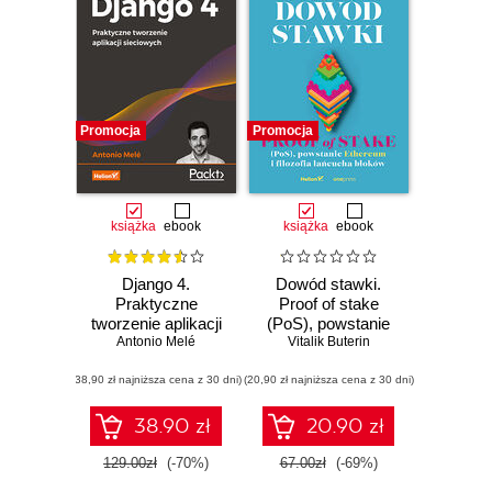
Promocja
Promocja
książka
ebook
książka
ebook
Django 4.
Dowód stawki.
Praktyczne
Proof of stake
tworzenie aplikacji
(PoS), powstanie
sieciowych.
Antonio Melé
Ethereum i filozofia
Vitalik Buterin
Wydanie IV
łańcucha bloków
(38,90 zł najniższa cena z 30 dni)
(20,90 zł najniższa cena z 30 dni)
38.90 zł
20.90 zł
129.00zł
(-70%)
67.00zł
(-69%)