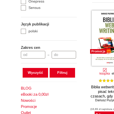
Onepress
Sensus
Język publikacji
polski
Zakres cen
Promocja
–
Wyczyść
książka
e
Biblia webwri
BLOG
pisać tek
eBooki za 0,00zł
czasach, gdy
Nowości
inteligencja
Dariusz Puzy
szybciej i nik
Promocje
(16,89 zł najniższa 
czyta, bo 
Outlet