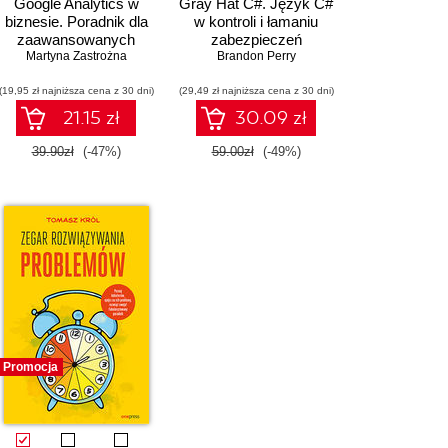
Google Analytics w
Gray Hat C#. Język C#
biznesie. Poradnik dla
w kontroli i łamaniu
zaawansowanych
zabezpieczeń
rick Kua
Martyna Zastrożna
Brandon Perry
(19,95 zł najniższa cena z 30 dni)
(29,49 zł najniższa cena z 30 dni)
21.15 zł
30.09 zł
39.90zł
(-47%)
59.00zł
(-49%)
Promocja