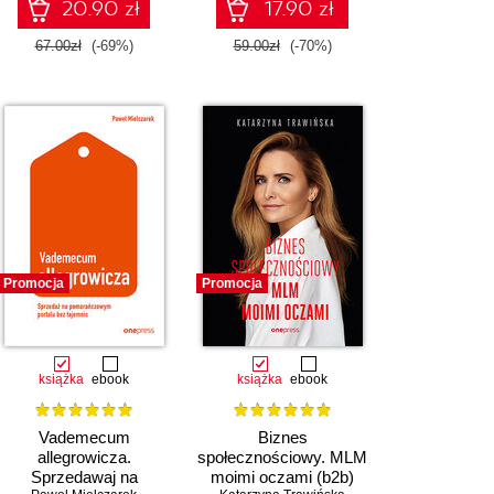
20.90 zł
17.90 zł
67.00zł
(-69%)
59.00zł
(-70%)
Promocja
Promocja
książka
ebook
książka
ebook
Vademecum
Biznes
allegrowicza.
społecznościowy. MLM
Sprzedawaj na
moimi oczami (b2b)