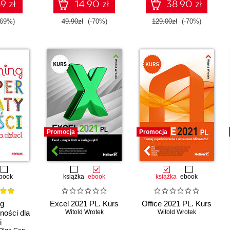
deo
9 zł
14.90 zł
38.90 zł
-69%)
49.90zł
(-70%)
129.00zł
(-70%)
Promocja
Promocja
book
książka
ebook
książka
ebook
ng
Excel 2021 PL. Kurs
Office 2021 PL. Kurs
ności dla
Witold Wrotek
Witold Wrotek
i