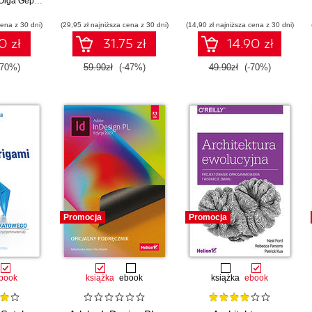
Olga Geppert
cena z 30 dni)
(29,95 zł najniższa cena z 30 dni)
(14,90 zł najniższa cena z 30 dni)
0 zł
31.75 zł
14.90 zł
-70%)
59.90zł
(-47%)
49.90zł
(-70%)
Promocja
Promocja
book
książka
ebook
książka
ebook