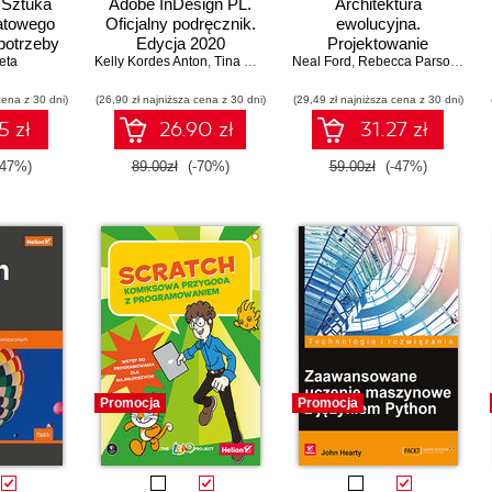
 Sztuka
Adobe InDesign PL.
Architektura
katowego
Oficjalny podręcznik.
ewolucyjna.
 potrzeby
Edycja 2020
Projektowanie
wania)
eta
Kelly Kordes Anton
,
Tina DeJarld
Neal Ford
oprogramowania i
,
Rebecca Parsons
,
Pat
wsparcie zmian
cena z 30 dni)
(26,90 zł najniższa cena z 30 dni)
(29,49 zł najniższa cena z 30 dni)
5 zł
26.90 zł
31.27 zł
-47%)
89.00zł
(-70%)
59.00zł
(-47%)
Promocja
Promocja