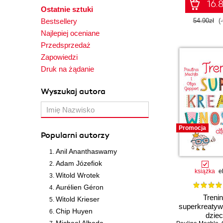
wolą wi
16.8
Ostatnie sztuki
Bestsellery
54.90zł
(
Najlepiej oceniane
Przedsprzedaż
Zapowiedzi
Druk na żądanie
Wyszukaj autora
Promocja
Popularni autorzy
Anil Ananthaswamy
Adam Józefiok
książka
e
Witold Wrotek
Aurélien Géron
Treni
Witold Krieser
superkreatyw
Chip Huyen
dziec