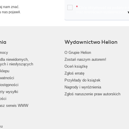
Daj nam znać.
*
Chcę otrzymywać na podany e-ma
u nas pojawił.
oraz nowościach wydawniczych.
nia
Wydawnictwo Helion
mocy
O Grupie Helion
dla niewidomych,
Zostań naszym autorem!
ych i niesłyszących
Oceń książkę
klepu
Zgłoś erratę
ywatności
Przykłady do książek
dostępności
Nagrody i wyróżnienia
zty wysyłki
Zgłoś naruszenie praw autorskich
ości
nasz serwis WWW
su