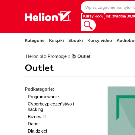
Kursy -65%
Inż. zwrotna 39,90
Kategorie
Książki
Ebooki
Kursy video
Audiobo
Helion.pl
» Promocje
» 📚
Outlet
Outlet
Podkategorie:
Programowanie
Cyberbezpieczeństwo i
hacking
Biznes IT
Dane
Dla dzieci