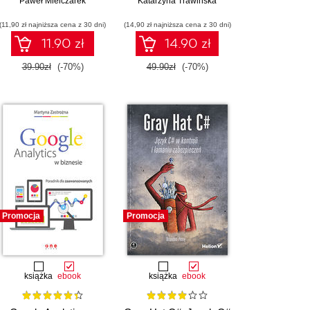
pomarańczowym
Paweł Mielczarek
Katarzyna Trawińska
portalu bez tajemnic
(11,90 zł najniższa cena z 30 dni)
(14,90 zł najniższa cena z 30 dni)
11.90 zł
14.90 zł
39.90zł
(-70%)
49.90zł
(-70%)
Promocja
Promocja
książka
ebook
książka
ebook