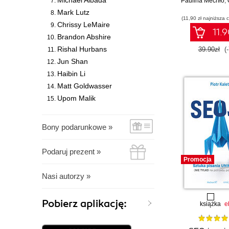
Michael Albada
Paulina Mechło
,
Mark Lutz
(11,90 zł najniższa 
Chrissy LeMaire
11.9
Brandon Abshire
Rishal Hurbans
39.90zł
(
Jun Shan
Haibin Li
Matt Goldwasser
Upom Malik
Bony podarunkowe »
Podaruj prezent »
Promocja
Nasi autorzy »
Pobierz aplikację:
książka
e