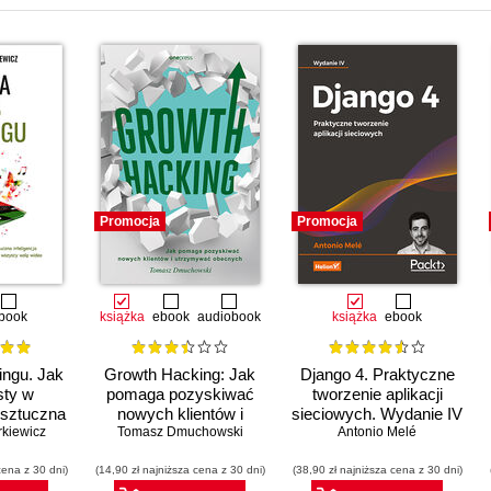
Promocja
Promocja
book
książka
ebook
audiobook
książka
ebook
tingu. Jak
Growth Hacking: Jak
Django 4. Praktyczne
sty w
pomaga pozyskiwać
tworzenie aplikacji
 sztuczna
nowych klientów i
sieciowych. Wydanie IV
 robi to
rkiewicz
utrzymywać obecnych
Tomasz Dmuchowski
Antonio Melé
t ich nie
cena z 30 dni)
wszyscy
(14,90 zł najniższa cena z 30 dni)
(38,90 zł najniższa cena z 30 dni)