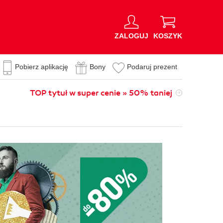
ZALOGUJ
KOSZYK
Pobierz aplikację
Bony
Podaruj prezent
TOP tytuł w super cenie » 50% taniej