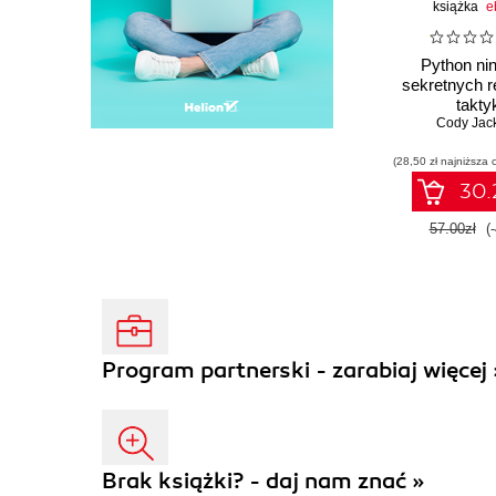
książka
e
Python nin
sekretnych r
takty
programist
Cody Jac
(28,50 zł najniższa 
30.2
57.00zł
(
Program partnerski - zarabiaj więcej 
Brak książki? - daj nam znać »