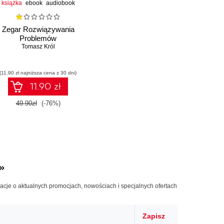
książka
ebook
audiobook
Zegar Rozwiązywania
Problemów
Tomasz Król
(11,90 zł najniższa cena z 30 dni)
11.90 zł
49.90zł
(-76%)
»
macje o aktualnych promocjach, nowościach i specjalnych ofertach
Zapisz