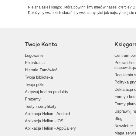
Nie znalazłeś książki, którą powinniśmy mieć w naszej ofercie? 
Dołożymy wszelkich starań, by wskazany tytuł jak najszybciej się 
Twoje Konto
Księgar
Logowanie
Centrum po
Rejestracja
Przewodnik 
słabowidząc
Historia Zamówień
Regulamin s
Twoja biblioteka
Polityka pr
Twoje półki
Deklaracja 
Aktywuj kod na produkty
Formy i kos
Prezenty
Formy płatn
Testy i certyfikaty
Usprawnij 
Aplikacja Helion - Android
Blog
Aplikacja Helion - iOS
Newsletter
Aplikacja Helion - AppGallery
Mapa serwi