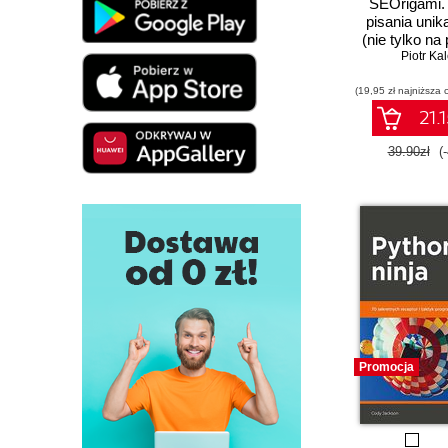
SEOrigami.
pisania uni
(nie tylko na
pozycjono
Piotr Kal
(19,95 zł najniższa 
21.1
39.90zł
(
Promocja