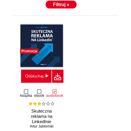
Filtruj »
Promocja
Odsłuchaj
książka
ebook
audiobook
Skuteczna
reklama na
LinkedInie
Artur Jabłoński