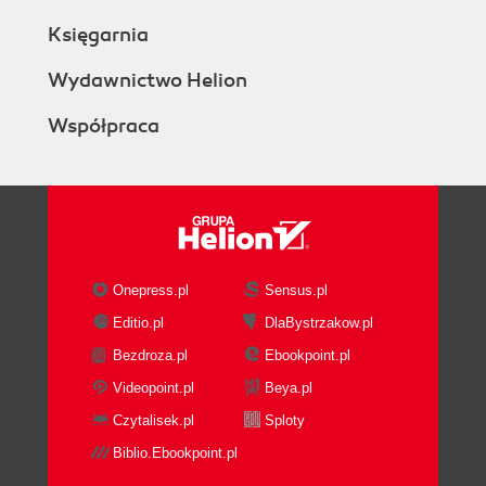
Księgarnia
Wydawnictwo Helion
Współpraca
Onepress.pl
Sensus.pl
Editio.pl
DlaBystrzakow.pl
Bezdroza.pl
Ebookpoint.pl
Videopoint.pl
Beya.pl
Czytalisek.pl
Sploty
Biblio.Ebookpoint.pl