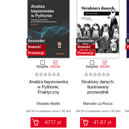
Bestseller
Bestseller
B
Nowość
Nowość
P
Promocja
Promocja
książka
ebook
książka
ebook
Analiza bayesowska
Struktury danych.
w Pythonie.
Ilustrowany
Praktyczny
przewodnik
przewodnik po
modelowaniu
Osvaldo Martin
Marcello La Rocca
probabilistycznym.
(44,50 zł najniższa cena z 30 dni)
(39,50 zł najniższa cena z 30 dni)
(6
Wydanie III
47.17 zł
41.87 zł