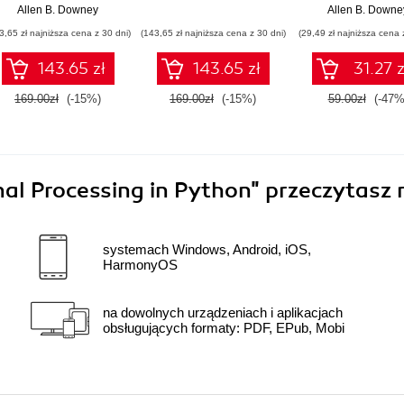
Allen B. Downey
Allen B. Downe
3,65 zł najniższa cena z 30 dni)
(143,65 zł najniższa cena z 30 dni)
(29,49 zł najniższa cena 
143.65 zł
143.65 zł
31.27 z
169.00zł
(-15%)
169.00zł
(-15%)
59.00zł
(-47%
nal Processing in Python"
przeczytasz 
systemach Windows, Android, iOS,
HarmonyOS
na dowolnych urządzeniach i aplikacjach
obsługujących formaty: PDF, EPub, Mobi