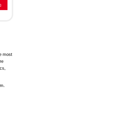
a
le most
re
ics,
rm.