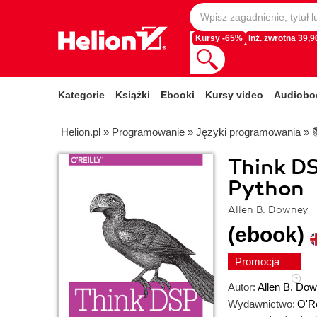
Kursy -65%
Inż. zwrotna 39,90
Kategorie
Książki
Ebooki
Kursy video
Audiobo
Helion.pl
»
Programowanie
»
Języki programowania
»
Think DS
Python
Allen B. Downey
(ebook)
Promocja
Autor:
Allen B. Do
Wydawnictwo:
O'Re