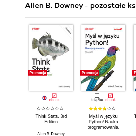
Allen B. Downey - pozostałe ks
Promocja
Promocja
P
ebook
książka
ebook
Think Stats. 3rd
Myśl w języku
Edition
Python! Nauka
programowania.
Wydanie III
Allen B. Downey