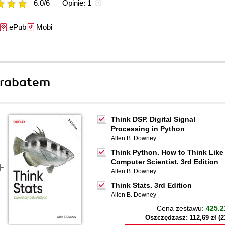
6.0
/
6
Opinie:
1
ePub
Mobi
 rabatem
Think DSP. Digital Signal
Processing in Python
Allen B. Downey
Think Python. How to Think Like
Computer Scientist. 3rd Edition
Allen B. Downey
Think Stats. 3rd Edition
Allen B. Downey
Cena zestawu:
425.2
Oszczędzasz: 112,69 zł (