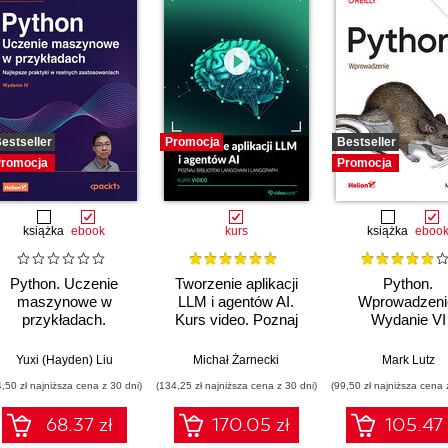
estseller
Promocja
Bestseller
romocja
Promocja
książka
ebook
kurs
książka
eboo
Python. Uczenie
Tworzenie aplikacji
Python.
maszynowe w
LLM i agentów AI.
Wprowadzeni
przykładach.
Kurs video. Poznaj
Wydanie VI
Najlepsze praktyki w
biblioteki LangChain i
realnych
LangGraph
Yuxi (Hayden) Liu
Michał Żarnecki
Mark Lutz
zastosowaniach.
4,50 zł najniższa cena z 30 dni)
(134,25 zł najniższa cena z 30 dni)
(99,50 zł najniższa cena 
Wydanie IV
68.37 zł
170.05 zł
105.47 