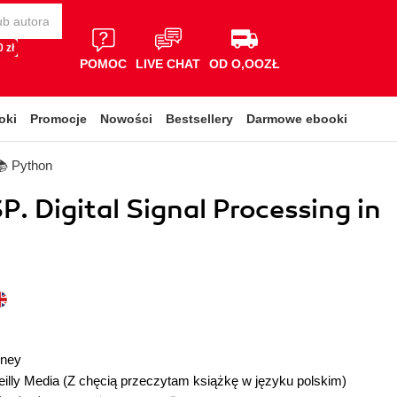
 zł
POMOC
LIVE CHAT
OD O,OOZŁ
oki
Promocje
Nowości
Bestsellery
Darmowe ebooki
📚 Python
P. Digital Signal Processing in
wney
illy Media
(Z chęcią przeczytam książkę w języku polskim)