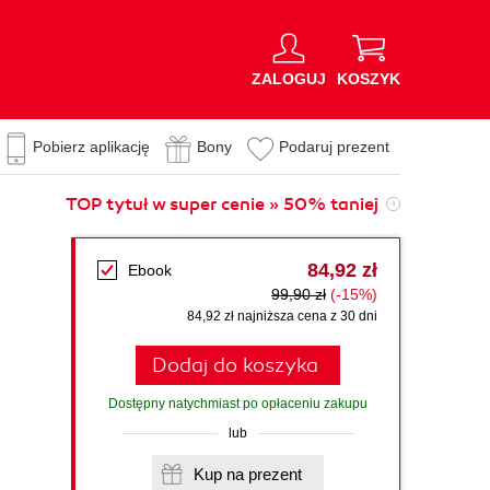
ZALOGUJ
KOSZYK
Pobierz aplikację
Bony
Podaruj prezent
TOP tytuł w super cenie » 50% taniej
84,92 zł
Ebook
99,90 zł
(-15%)
84,92 zł najniższa cena z 30 dni
Dodaj do koszyka
Dostępny natychmiast po opłaceniu zakupu
lub
Kup na prezent