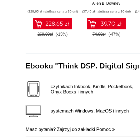
Allen B. Downey
(228,65 zł najniższa cena z 30 dni)
(37,45 zł najniższa cena z 30 dni)
(14
228.65 zł
39.70 zł
269.00zł
(-15%)
74.90zł
(-47%)
Ebooka
"Think DSP. Digital Sig
czytnikach Inkbook, Kindle, Pocketbook,
Onyx Booxs i innych
systemach Windows, MacOS i innych
Masz pytania? Zajrzyj do zakładki
Pomoc
»