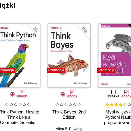
iążki
romocja
Promocja
Promocja
ebook
ebook
książka
eboo
Think Python. How to
Think Bayes. 2nd
Myśl w język
Think Like a
Edition
Python! Nau
Computer Scientist.
programowani
3rd Edition
Wydanie II
Allen B. Downey