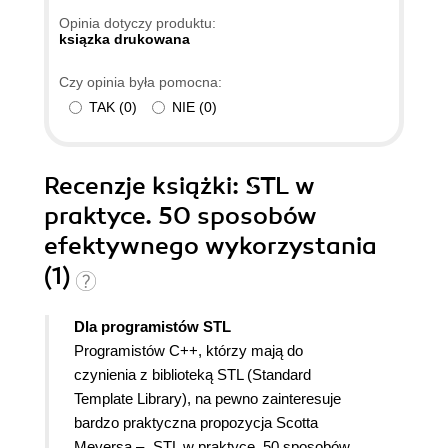
Opinia dotyczy produktu:
ksiązka drukowana
Czy opinia była pomocna:
TAK
(
0
)
NIE
(
0
)
Recenzje
książki
: STL w
praktyce. 50 sposobów
efektywnego wykorzystania
(1)
Dla programistów STL
Programistów C++, którzy mają do
czynienia z biblioteką STL (Standard
Template Library), na pewno zainteresuje
bardzo praktyczna propozycja Scotta
Meyersa – „STL w praktyce. 50 sposobów