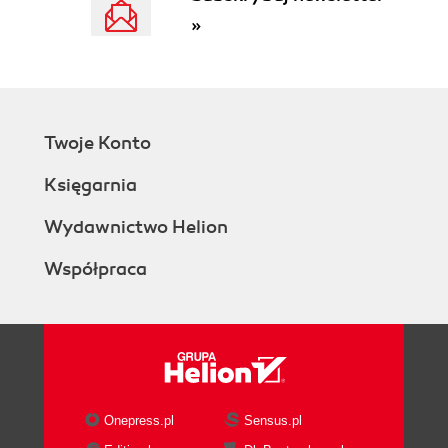
uniknąć zbędnego przemieszczania elementów w
»
pamięci (93)
Zagadnienie 15. Bądźmy ostrożni i wyczuleni na
zróżnicowanie implementacji kontenerów typu
string (96)
Zagadnienie 16. Powinieneś wiedzieć, jak
Twoje Konto
przesyłać dane z kontenerów vector i string do
Księgarnia
klasycznego interfejsu zgodnego z C (102)
Zagadnienie 17. Sztuczka programistyczna "swap
Wydawnictwo Helion
trick" pozwalająca na obcięcie nadmiarowej
pojemności (106)
Współpraca
Zagadnienie 18. Unikajmy stosowania wektora
typu vector<bool> (108)
Rozdział 3. Kontenery asocjacyjne (111)
Zagadnienie 19. Ten sam czy taki sam -
zrozumienie różnicy pomiędzy relacjami równości
a równoważności (112)
Onepress.pl
Sensus.pl
Zagadnienie 20. Określajmy typy porównawcze