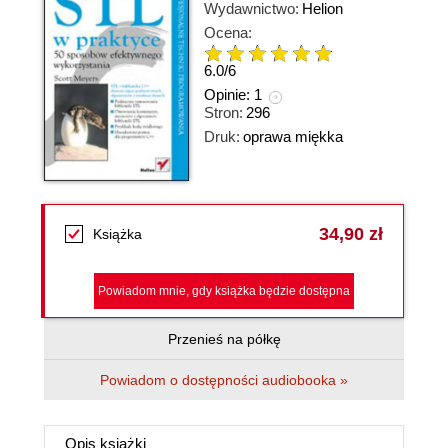
Wydawnictwo:
Helion
Ocena:
6.0
/
6
Opinie:
1
Stron:
296
Druk:
oprawa miękka
34,90 zł
Książka
Powiadom mnie, gdy książka będzie dostępna
Przenieś na półkę
Powiadom o dostępności audiobooka »
Opis
książki