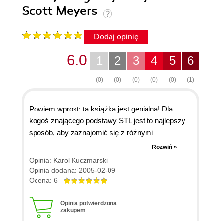
Scott Meyers
Dodaj opinię
6.0
1
2
3
4
5
6
(0)
(0)
(0)
(0)
(0)
(1)
Powiem wprost: ta książka jest genialna! Dla
kogoś znającego podstawy STL jest to najlepszy
sposób, aby zaznajomić się z różnymi
sztuczkami i kruczkami zawartymi w tej
Rozwiń »
bibliotece. Forma (luźne wskazówki) sprawia, że
Opinia: Karol Kuczmarski
można ją czytać w dowolnym porządku, a styl
Opinia dodana: 2005-02-09
cały czas do tego zachęca (spore uznanie dla
Ocena: 6
tłumacza, bo stanął na wysokości zadania).
Opinia potwierdzona
zakupem