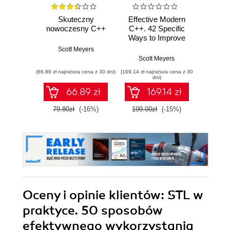
Skuteczny
Effective Modern
C++.
nowoczesny C++
C++. 42 Specific
zaaw
Ways to Improve
Your Use of C++11
Scott Meyers
Tomasz
and C++14
Scott Meyers
(66,89 zł najniższa cena z 30 dni)
(169,14 zł najniższa cena z 30
(41,40 zł naj
dni)
66.89 zł
169.14 zł
79.80zł
(-16%)
199.00zł
(-15%)
69.0
Oceny i opinie klientów: STL w
praktyce. 50 sposobów
efektywnego wykorzystania