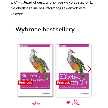
w C++. Jeżeli chcesz w praktyce wykorzystać STL,
nie obędziesz się bez informacji zawartych w tej
książce.
Wybrane bestsellery
Promocja
Promocja
Promocj
ebook
ebook
ksią