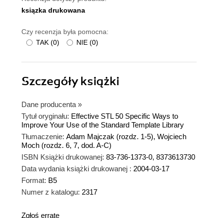
ksiązka drukowana
Czy recenzja była pomocna:
TAK
(
0
)
NIE
(
0
)
Szczegóły
książki
Dane producenta
»
Tytuł oryginału:
Effective STL 50 Specific Ways to
Improve Your Use of the Standard Template Library
Tłumaczenie:
Adam Majczak (rozdz. 1-5), Wojciech
Moch (rozdz. 6, 7, dod. A-C)
ISBN Książki drukowanej:
83-736-1373-0, 8373613730
Data wydania książki drukowanej :
2004-03-17
Format:
B5
Numer z katalogu:
2317
Zgłoś erratę