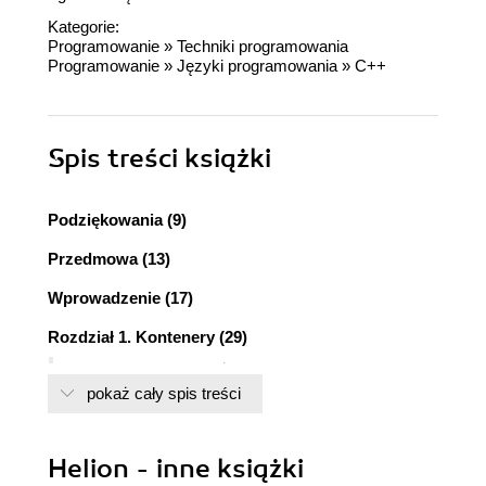
Kategorie:
Programowanie
»
Techniki programowania
Programowanie
»
Języki programowania
»
C++
Spis treści
książki
Podziękowania (9)
Przedmowa (13)
Wprowadzenie (17)
Rozdział 1. Kontenery (29)
Zagadnienie 1. Uważnie dobierajmy kontenery
pokaż cały spis treści
(30)
Zagadnienie 2. Nie dajmy się zwieść iluzji o
istnieniu kodów niezależnych do zastosowanego
Helion - inne książki
kontenera (35)