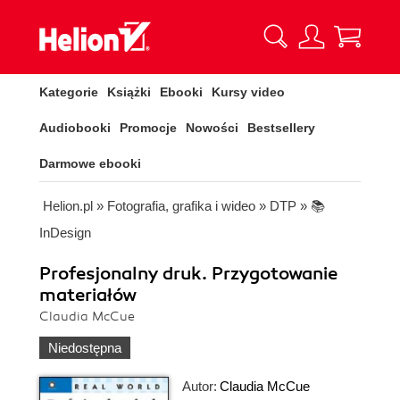
Kategorie
Książki
Ebooki
Kursy video
Audiobooki
Promocje
Nowości
Bestsellery
Darmowe ebooki
Helion.pl
»
Fotografia, grafika i wideo
»
DTP
»
📚
InDesign
Profesjonalny druk. Przygotowanie
materiałów
Claudia McCue
Niedostępna
Autor:
Claudia McCue