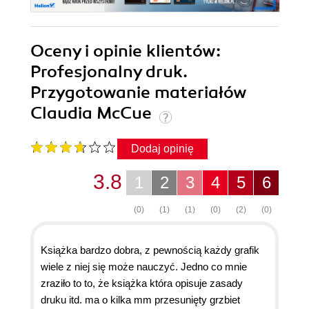
Oceny i opinie klientów:
Profesjonalny druk.
Przygotowanie materiałów
Claudia McCue
Dodaj opinię
3.8
1
2
3
4
5
6
(0)
(1)
(1)
(0)
(2)
(0)
Książka bardzo dobra, z pewnością każdy grafik
wiele z niej się może nauczyć. Jedno co mnie
zraziło to to, że książka która opisuje zasady
druku itd. ma o kilka mm przesunięty grzbiet