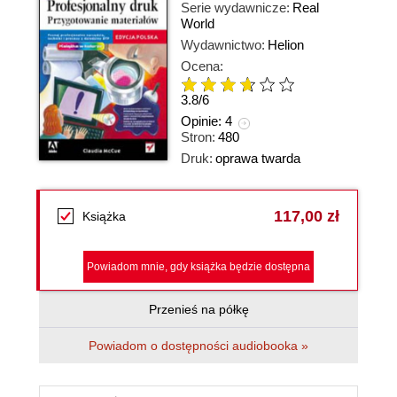
Serie wydawnicze:
Real
World
Wydawnictwo:
Helion
Ocena:
3.8
/
6
Opinie:
4
Stron:
480
Druk:
oprawa twarda
117,00 zł
Książka
Powiadom mnie, gdy książka będzie dostępna
Przenieś na półkę
Powiadom o dostępności audiobooka »