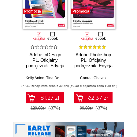
Promocja
Promocja
Promocj
książka
ebook
książka
ebook
ksią
Adobe InDesign
Adobe Photoshop
In
PL. Oficjalny
PL. Oficjalny
Pod
podręcznik. Edycja
podręcznik. Edycja
obsług
2023
2023
wy
rozs
Kelly Anton
,
Tina DeJarld
Conrad Chavez
Krzys
uzu
(77,40 zł najniższa cena z 30 dni)
(59,40 zł najniższa cena z 30 dni)
(39,50 zł naj
81.27 zł
62.37 zł
129.00zł
(-37%)
99.00zł
(-37%)
79.0